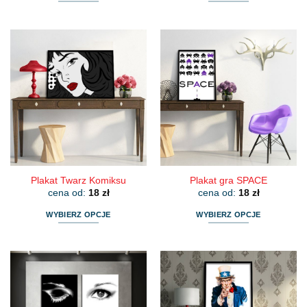
Ten
Ten
produkt
produkt
ma
ma
wiele
wiele
wariantów.
wariantów.
Opcje
Opcje
można
można
wybrać
wybrać
na
na
stronie
stronie
produktu
produktu
Plakat Twarz Komiksu
Plakat gra SPACE
cena od:
18
zł
cena od:
18
zł
WYBIERZ OPCJE
WYBIERZ OPCJE
Ten
Ten
produkt
produkt
ma
ma
wiele
wiele
wariantów.
wariantów.
Opcje
Opcje