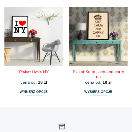
produkt
produkt
ma
ma
wiele
wiele
wariantów.
wariantów.
Opcje
Opcje
można
można
wybrać
wybrać
na
na
stronie
stronie
produktu
produktu
Plakat Keep calm and carry
Plakat I love NY
on
cena od:
18
zł
cena od:
18
zł
WYBIERZ OPCJE
WYBIERZ OPCJE
Ten
Ten
produkt
produkt
ma
ma
wiele
wiele
wariantów.
wariantów.
Opcje
Opcje