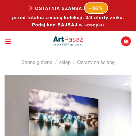
Skip
–36%
OSTATNIA SZANSA:
to
przed totalną zmianą kolekcji. 3/4 oferty znika.
content
Podaj kod
BAJBAJ
w koszyku
Strona główna
/
sklep
/
Obrazy na ścianę