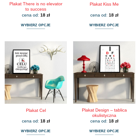
Plakat There is no elevator
Plakat Kiss Me
to success
cena od:
18
zł
cena od:
18
zł
WYBIERZ OPCJE
WYBIERZ OPCJE
Ten
Ten
produkt
produkt
ma
ma
wiele
wiele
wariantów.
wariantów.
Opcje
Opcje
można
można
wybrać
wybrać
na
na
stronie
stronie
produktu
produktu
Plakat Design – tablica
Plakat Cel
okulistyczna
cena od:
18
zł
cena od:
18
zł
WYBIERZ OPCJE
WYBIERZ OPCJE
Ten
Ten