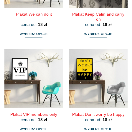
produktu
produktu
Plakat Keep Calm and carry
Plakat We can do it
on
cena od:
18
zł
cena od:
18
zł
WYBIERZ OPCJE
WYBIERZ OPCJE
Ten
Ten
produkt
produkt
ma
ma
wiele
wiele
wariantów.
wariantów.
Opcje
Opcje
można
można
wybrać
wybrać
na
na
stronie
stronie
produktu
produktu
Plakat VIP members only
Plakat Don’t worry be happy
cena od:
18
zł
cena od:
18
zł
WYBIERZ OPCJE
WYBIERZ OPCJE