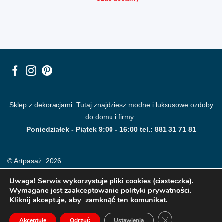
Sklep z dekoracjami. Tutaj znajdziesz modne i luksusowe ozdoby
do domu i firmy.
Poniedziałek - Piątek 9:00 - 16:00 tel.: 881 31 71 81
© Artpasaż 2026
Uwaga! Serwis wykorzystuje pliki cookies (ciasteczka).
Wymagane jest zaakceptowanie polityki prywatności.
Kliknij akceptuje, aby zamknąć ten komunikat.
ZAMKNIJ PANE
Akceptuje
Odrzuć
Ustawienia
Modne plakaty, obrazy, fototapety i dekoracje na ściany.