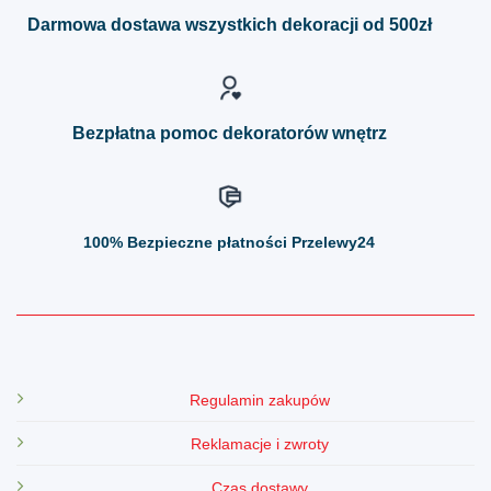
można
można
Darmowa dostawa wszystkich dekoracji od 500zł
wybrać
wybrać
na
na
stronie
stronie
produktu
produktu
Bezpłatna pomoc dekoratorów wnętrz
100%
Bezpieczne płatności Przelewy24
Regulamin zakupów
Reklamacje i zwroty
Czas dostawy