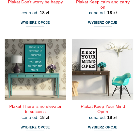
Plakat Keep calm and carry
Plakat Don’t worry be happy
on
cena od:
18
zł
cena od:
18
zł
WYBIERZ OPCJE
WYBIERZ OPCJE
Ten
Ten
produkt
produkt
ma
ma
wiele
wiele
wariantów.
wariantów.
Opcje
Opcje
można
można
wybrać
wybrać
na
na
stronie
stronie
produktu
produktu
Plakat There is no elevator
Plakat Keep Your Mind
to success
Open
cena od:
18
zł
cena od:
18
zł
WYBIERZ OPCJE
WYBIERZ OPCJE
Ten
Ten