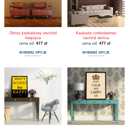
wybrać
wybrać
na
na
stronie
stronie
produktu
produktu
Obraz kaskadowy wschód
Kaskada czekoladowy
księżyca
zachód słońca
cena od:
477
zł
cena od:
477
zł
WYBIERZ OPCJE
WYBIERZ OPCJE
Ten
Ten
produkt
produkt
ma
ma
wiele
wiele
wariantów.
wariantów.
Opcje
Opcje
można
można
wybrać
wybrać
na
na
stronie
stronie
produktu
produktu