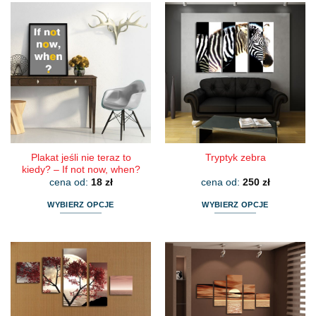
Plakat jeśli nie teraz to
Tryptyk zebra
kiedy? – If not now, when?
cena od:
18
zł
cena od:
250
zł
WYBIERZ OPCJE
WYBIERZ OPCJE
Ten
Ten
produkt
produkt
ma
ma
wiele
wiele
wariantów.
wariantów.
Opcje
Opcje
można
można