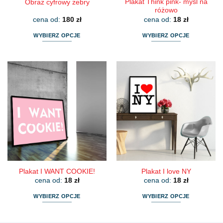
Plakat Think pink- myśl na
Obraz cyfrowy zebry
różowo
cena od:
180
zł
cena od:
18
zł
WYBIERZ OPCJE
WYBIERZ OPCJE
Ten
Ten
produkt
produkt
ma
ma
wiele
wiele
wariantów.
wariantów.
Opcje
Opcje
można
można
wybrać
wybrać
na
na
stronie
stronie
produktu
produktu
Plakat I WANT COOKIE!
Plakat I love NY
cena od:
18
zł
cena od:
18
zł
WYBIERZ OPCJE
WYBIERZ OPCJE
Ten
Ten
produkt
produkt