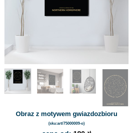
Obraz z motywem gwiazdozbioru
(sku:art/75000009-o)
zł