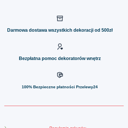
ma
ma
wiele
wiele
wariantów.
wariantów.
Opcje
Opcje
można
można
Darmowa dostawa wszystkich dekoracji od 500zł
wybrać
wybrać
na
na
stronie
stronie
produktu
produktu
Bezpłatna pomoc dekoratorów wnętrz
100%
Bezpieczne płatności Przelewy24