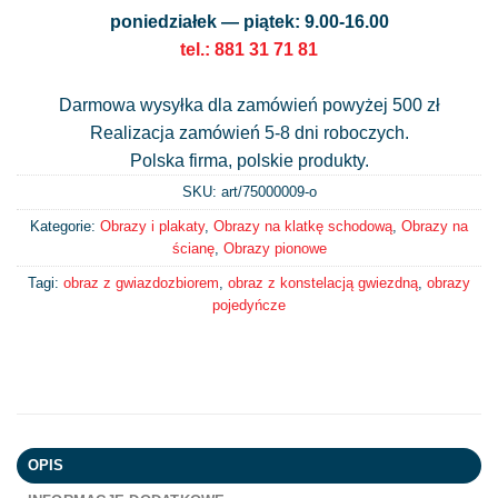
poniedziałek — piątek: 9.00-16.00
tel.: 881 31 71 81
Darmowa wysyłka dla zamówień powyżej 500 zł
Realizacja zamówień 5-8 dni roboczych.
Polska firma, polskie produkty.
SKU: art/
75000009-o
Kategorie:
Obrazy i plakaty
,
Obrazy na klatkę schodową
,
Obrazy na
ścianę
,
Obrazy pionowe
Tagi:
obraz z gwiazdozbiorem
,
obraz z konstelacją gwiezdną
,
obrazy
pojedyńcze
OPIS