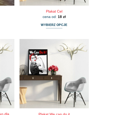
Plakat Cel
cena od:
18
zł
WYBIERZ OPCJE
Ten
produkt
ma
wiele
wariantów.
Opcje
można
wybrać
na
stronie
produktu
ko dla
Plakat We can do it