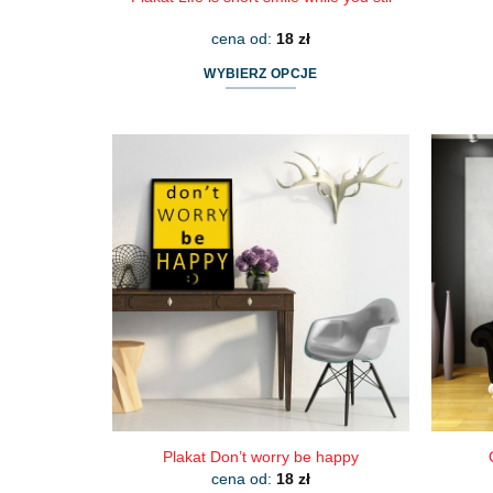
cena od:
18
zł
WYBIERZ OPCJE
Ten
produkt
ma
wiele
wariantów.
Opcje
można
wybrać
na
stronie
produktu
Plakat Don’t worry be happy
cena od:
18
zł