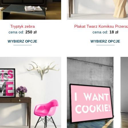
Tryptyk zebra
Plakat Twarz Komiksu Przera
cena od:
250
zł
cena od:
18
zł
WYBIERZ OPCJE
WYBIERZ OPCJE
Ten
Ten
produkt
produkt
ma
ma
wiele
wiele
wariantów.
wariantów.
Opcje
Opcje
można
można
wybrać
wybrać
na
na
stronie
stronie
produktu
produktu