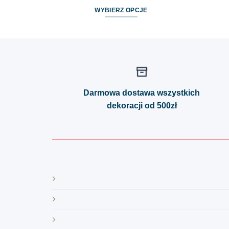
WYBIERZ OPCJE
Ten
produkt
ma
wiele
wariantów.
Opcje
Darmowa dostawa wszystkich
można
dekoracji od 500zł
wybrać
na
stronie
produktu