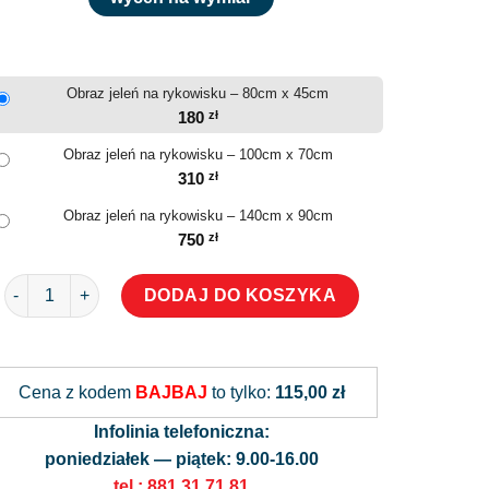
Obraz jeleń na rykowisku – 80cm x 45cm
180
zł
Obraz jeleń na rykowisku – 100cm x 70cm
310
zł
Obraz jeleń na rykowisku – 140cm x 90cm
750
zł
ilość Obraz jeleń na rykowisku
DODAJ DO KOSZYKA
Alternative:
Cena z kodem
BAJBAJ
to tylko:
115,00 zł
Infolinia telefoniczna:
poniedziałek — piątek: 9.00-16.00
tel.: 881 31 71 81