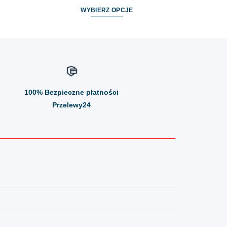
WYBIERZ OPCJE
Ten
produkt
ma
wiele
wariantów.
Opcje
100%
Bezpieczne płatności
można
wybrać
Przelewy24
na
stronie
produktu