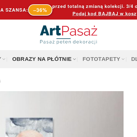
przed totalną zmianą kolekcji. 3/4 o
–36%
A SZANSA:
Podaj kod
BAJBAJ
w kosz
Y
OBRAZY NA PŁÓTNIE
FOTOTAPETY
D
a