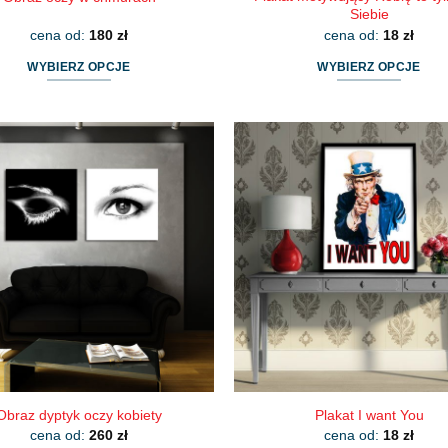
Siebie
cena od:
180
zł
cena od:
18
zł
WYBIERZ OPCJE
WYBIERZ OPCJE
Ten
Ten
produkt
produkt
ma
ma
wiele
wiele
wariantów.
wariantów.
Opcje
Opcje
można
można
wybrać
wybrać
na
na
stronie
stronie
produktu
produktu
Obraz dyptyk oczy kobiety
Plakat I want You
cena od:
260
zł
cena od:
18
zł