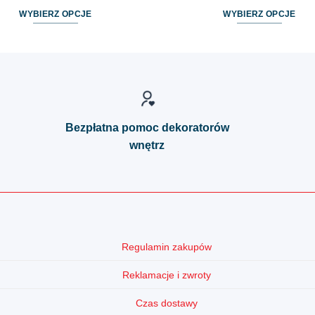
WYBIERZ OPCJE
WYBIERZ OPCJE
Ten
Ten
produkt
produkt
ma
ma
wiele
wiele
wariantów.
wariantów.
Opcje
Opcje
Bezpłatna pomoc dekoratorów
można
można
wnętrz
wybrać
wybrać
na
na
stronie
stronie
produktu
produktu
Regulamin zakupów
Reklamacje i zwroty
Czas dostawy