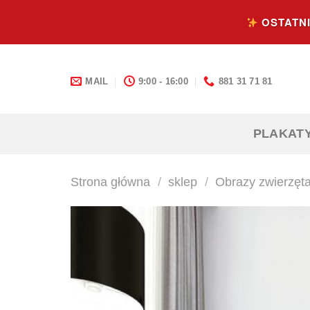
Skip
OSTATNI
to
content
MAIL
9:00 - 16:00
881 31 71 81
PLAKAT
Strona główna
/
sklep
/
Obrazy zwierzęt