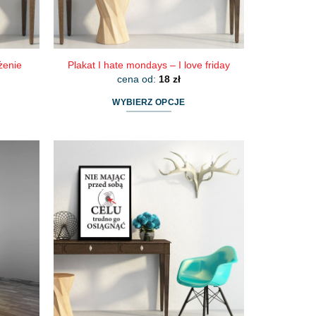
żenie
Plakat I hate mondays – I love friday
cena od:
18
zł
WYBIERZ OPCJE
Ten
produkt
ma
wiele
wariantów.
Opcje
można
wybrać
na
stronie
produktu