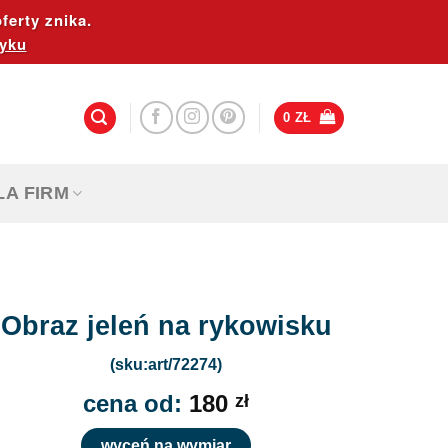
ferty znika.
yku
0
ZŁ
LA FIRM
Obraz jeleń na rykowisku
(sku:art/72274)
cena od:
180
zł
wyceń na wymiar