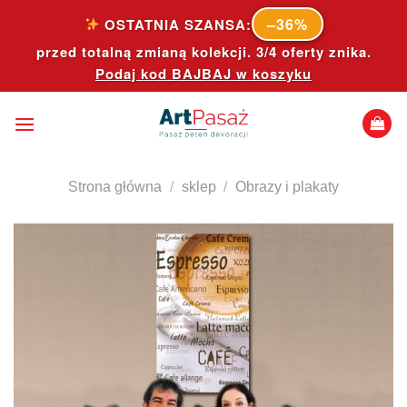
Skip
–36%
OSTATNIA SZANSA:
to
przed totalną zmianą kolekcji. 3/4 oferty znika.
content
Podaj kod
BAJBAJ
w koszyku
Strona główna
/
sklep
/
Obrazy i plakaty