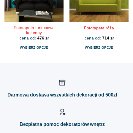
na
na
stronie
stronie
produktu
produktu
Fototapeta turkusowe
Fototapeta róża
kolumny
cena od:
476
zł
cena od:
714
zł
WYBIERZ OPCJE
WYBIERZ OPCJE
Ten
Ten
produkt
produkt
ma
ma
wiele
wiele
wariantów.
wariantów.
Opcje
Opcje
można
można
Darmowa dostawa wszystkich dekoracji od 500zł
wybrać
wybrać
na
na
stronie
stronie
produktu
produktu
Bezpłatna pomoc dekoratorów wnętrz