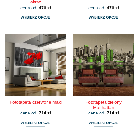
witraż
cena od:
476
zł
cena od:
476
zł
WYBIERZ OPCJE
WYBIERZ OPCJE
Ten
Ten
produkt
produkt
ma
ma
wiele
wiele
wariantów.
wariantów.
Opcje
Opcje
można
można
wybrać
wybrać
na
na
stronie
stronie
produktu
produktu
Fototapeta zielony
Fototapeta czerwone maki
Manhattan
cena od:
714
zł
cena od:
714
zł
WYBIERZ OPCJE
WYBIERZ OPCJE
Ten
Ten
produkt
produkt