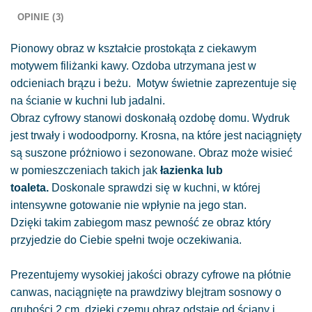
OPINIE (3)
Pionowy obraz w kształcie prostokąta z ciekawym
motywem filiżanki kawy. Ozdoba utrzymana jest w
odcieniach brązu i beżu. Motyw świetnie zaprezentuje się
na ścianie w kuchni lub jadalni.
Obraz cyfrowy stanowi doskonałą ozdobę domu. Wydruk
jest trwały i wodoodporny. Krosna, na które jest naciągnięty
są suszone próżniowo i sezonowane. Obraz może wisieć
w pomieszczeniach takich jak
łazienka lub
toaleta.
Doskonale sprawdzi się w kuchni, w której
intensywne gotowanie nie wpłynie na jego stan.
Dzięki takim zabiegom masz pewność ze obraz który
przyjedzie do Ciebie spełni twoje oczekiwania.
Prezentujemy wysokiej jakości obrazy cyfrowe na płótnie
canwas, naciągnięte na prawdziwy blejtram sosnowy o
grubości 2 cm, dzięki czemu obraz odstaje od ściany i