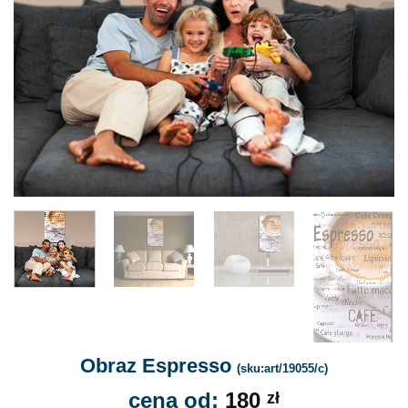
Obraz Espresso
(sku:art/19055/c)
cena od:
180
zł