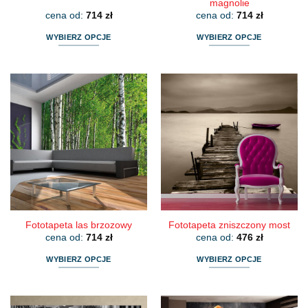
magnolie
cena od:
714
zł
cena od:
714
zł
WYBIERZ OPCJE
WYBIERZ OPCJE
Ten
Ten
produkt
produkt
ma
ma
wiele
wiele
wariantów.
wariantów.
Opcje
Opcje
można
można
wybrać
wybrać
na
na
stronie
stronie
produktu
produktu
Fototapeta las brzozowy
Fototapeta zniszczony most
cena od:
714
zł
cena od:
476
zł
WYBIERZ OPCJE
WYBIERZ OPCJE
Ten
Ten
produkt
produkt
ma
ma