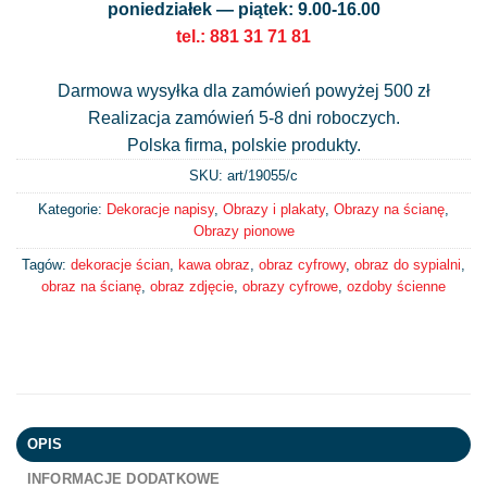
poniedziałek — piątek: 9.00-16.00
tel.: 881 31 71 81
Darmowa wysyłka dla zamówień powyżej 500 zł
Realizacja zamówień 5-8 dni roboczych.
Polska firma, polskie produkty.
SKU: art/
19055/c
Kategorie:
Dekoracje napisy
,
Obrazy i plakaty
,
Obrazy na ścianę
,
Obrazy pionowe
Tagów:
dekoracje ścian
,
kawa obraz
,
obraz cyfrowy
,
obraz do sypialni
,
obraz na ścianę
,
obraz zdjęcie
,
obrazy cyfrowe
,
ozdoby ścienne
OPIS
INFORMACJE DODATKOWE