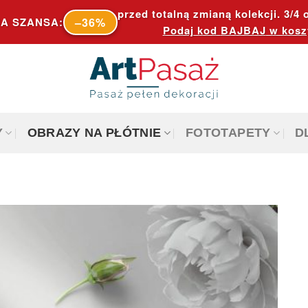
przed totalną zmianą kolekcji. 3/4 o
–36%
A SZANSA:
Podaj kod
BAJBAJ
w kosz
Y
OBRAZY NA PŁÓTNIE
FOTOTAPETY
D