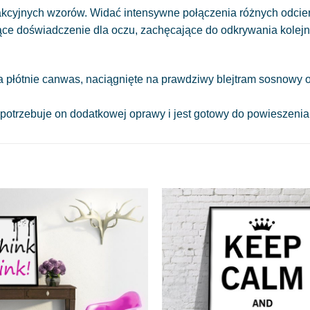
akcyjnych wzorów. Widać intensywne połączenia różnych odcieni
e doświadczenie dla oczu, zachęcające do odkrywania kolejnych 
a płótnie canwas, naciągnięte na prawdziwy blejtram sosnowy o
 potrzebuje on dodatkowej oprawy i jest gotowy do powieszeni