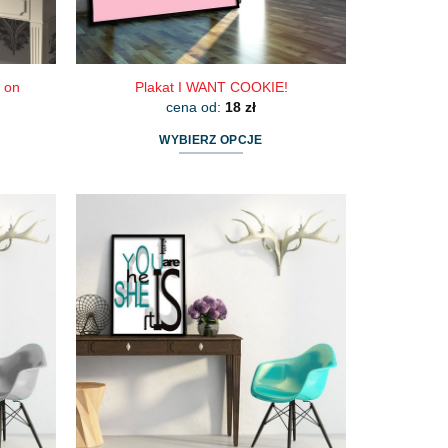
 on
Plakat I WANT COOKIE!
cena od:
18
zł
WYBIERZ OPCJE
Ten
produkt
ma
wiele
wariantów.
Opcje
można
wybrać
na
stronie
produktu