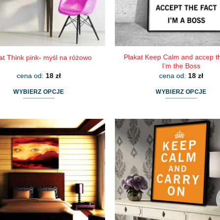
Plakat Keep Calm and accep th
at Think pink- myśl na różowo
I’m the Boss
cena od:
18
zł
cena od:
18
zł
WYBIERZ OPCJE
WYBIERZ OPCJE
Ten
Ten
produkt
produkt
ma
ma
wiele
wiele
wariantów.
wariantów.
Opcje
Opcje
można
można
wybrać
wybrać
na
na
stronie
stronie
produktu
produktu