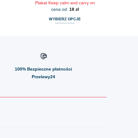
Plakat Keep calm and carry on
cena od:
18
zł
WYBIERZ OPCJE
Ten
produkt
ma
wiele
wariantów.
Opcje
100%
Bezpieczne płatności
można
wybrać
Przelewy24
na
stronie
produktu