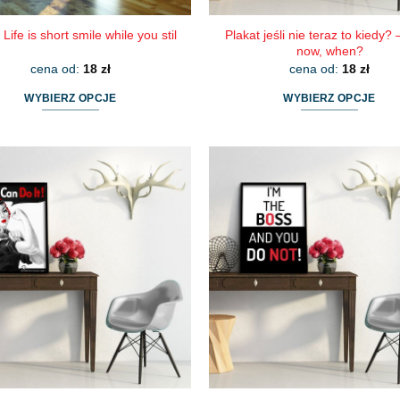
Plakat jeśli nie teraz to kiedy? –
 Life is short smile while you stil
now, when?
cena od:
18
zł
cena od:
18
zł
WYBIERZ OPCJE
WYBIERZ OPCJE
Ten
Ten
produkt
produkt
ma
ma
wiele
wiele
wariantów.
wariantów.
Opcje
Opcje
można
można
wybrać
wybrać
na
na
stronie
stronie
produktu
produktu