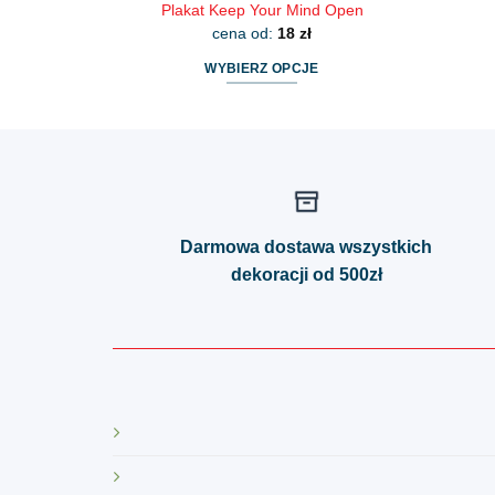
Plakat Keep Your Mind Open
cena od:
18
zł
WYBIERZ OPCJE
Ten
produkt
ma
wiele
wariantów.
Opcje
Darmowa dostawa wszystkich
można
dekoracji od 500zł
wybrać
na
stronie
produktu