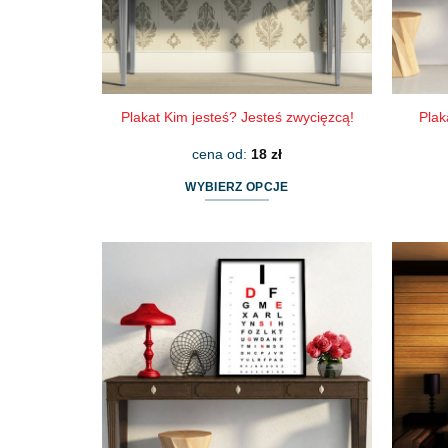
Plakat Kim jesteś? Jesteś zwycięzcą!
Plak
cena od:
18
zł
WYBIERZ OPCJE
Ten
produkt
ma
wiele
wariantów.
Opcje
można
wybrać
na
stronie
produktu