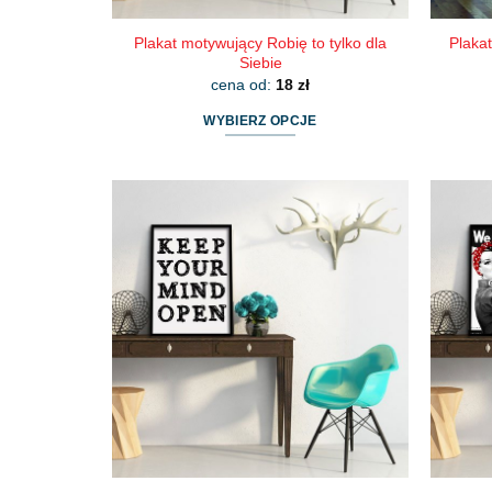
Plakat motywujący Robię to tylko dla
Plakat
Siebie
cena od:
18
zł
WYBIERZ OPCJE
Ten
produkt
ma
wiele
wariantów.
Opcje
można
wybrać
na
stronie
produktu