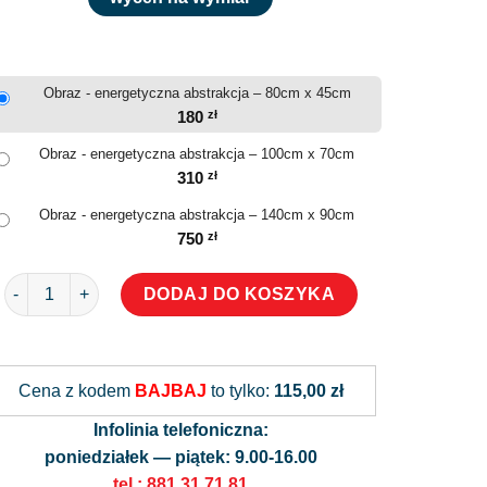
Obraz - energetyczna abstrakcja – 80cm x 45cm
180
zł
Obraz - energetyczna abstrakcja – 100cm x 70cm
310
zł
Obraz - energetyczna abstrakcja – 140cm x 90cm
750
zł
ilość Obraz - energetyczna abstrakcja
DODAJ DO KOSZYKA
Alternative:
Cena z kodem
BAJBAJ
to tylko:
115,00 zł
Infolinia telefoniczna:
poniedziałek — piątek: 9.00-16.00
tel.: 881 31 71 81