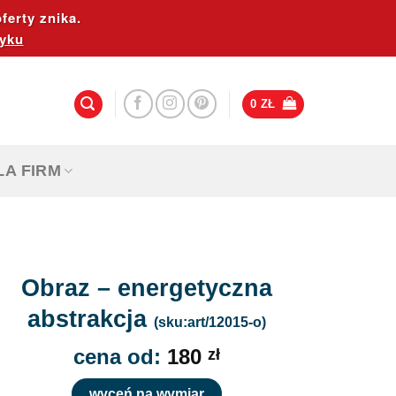
ferty znika.
yku
0
ZŁ
LA FIRM
Obraz – energetyczna
abstrakcja
(sku:art/12015-o)
cena od:
180
zł
wyceń na wymiar