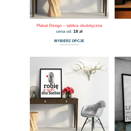
Plakat Design – tablica okulistyczna
cena od:
18
zł
WYBIERZ OPCJE
Ten
produkt
ma
wiele
wariantów.
Opcje
można
wybrać
na
stronie
produktu