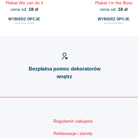
Plakat We can do it
Plakat I’m the Boss
cena od:
18
zł
cena od:
18
zł
WYBIERZ OPCJE
WYBIERZ OPCJE
Ten
Ten
produkt
produkt
ma
ma
wiele
wiele
wariantów.
wariantów.
Opcje
Opcje
Bezpłatna pomoc dekoratorów
można
można
wnętrz
wybrać
wybrać
na
na
stronie
stronie
produktu
produktu
Regulamin zakupów
Reklamacje i zwroty