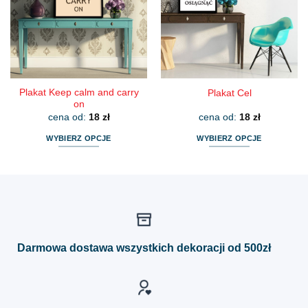
można
można
wybrać
wybrać
na
na
stronie
stronie
produktu
produktu
Plakat Keep calm and carry
Plakat Cel
on
cena od:
18
zł
cena od:
18
zł
WYBIERZ OPCJE
WYBIERZ OPCJE
Ten
Ten
produkt
produkt
ma
ma
wiele
wiele
wariantów.
wariantów.
Opcje
Opcje
można
można
Darmowa dostawa wszystkich dekoracji od 500zł
wybrać
wybrać
na
na
stronie
stronie
produktu
produktu