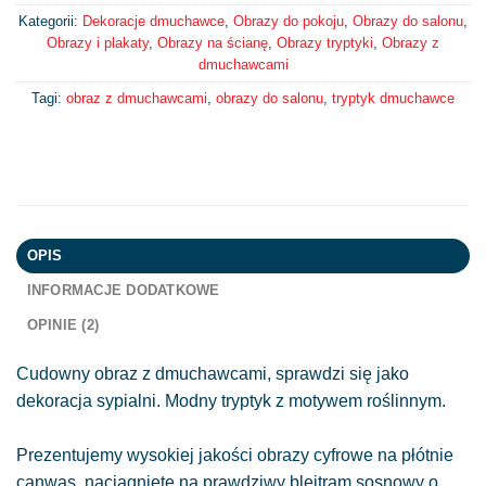
Kategorii:
Dekoracje dmuchawce
,
Obrazy do pokoju
,
Obrazy do salonu
,
Obrazy i plakaty
,
Obrazy na ścianę
,
Obrazy tryptyki
,
Obrazy z
dmuchawcami
Tagi:
obraz z dmuchawcami
,
obrazy do salonu
,
tryptyk dmuchawce
OPIS
INFORMACJE DODATKOWE
OPINIE (2)
Cudowny obraz z dmuchawcami, sprawdzi się jako
dekoracja sypialni. Modny tryptyk z motywem roślinnym.
Prezentujemy wysokiej jakości obrazy cyfrowe na płótnie
canwas, naciągnięte na prawdziwy blejtram sosnowy o