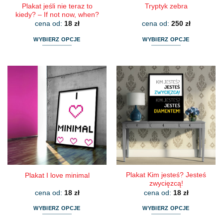
Plakat jeśli nie teraz to
Tryptyk zebra
kiedy? – If not now, when?
cena od:
18
zł
cena od:
250
zł
WYBIERZ OPCJE
WYBIERZ OPCJE
Ten
Ten
produkt
produkt
ma
ma
wiele
wiele
wariantów.
wariantów.
Opcje
Opcje
można
można
wybrać
wybrać
na
na
stronie
stronie
produktu
produktu
Plakat Kim jesteś? Jesteś
Plakat I love minimal
zwycięzcą!
cena od:
18
zł
cena od:
18
zł
WYBIERZ OPCJE
WYBIERZ OPCJE
Ten
Ten