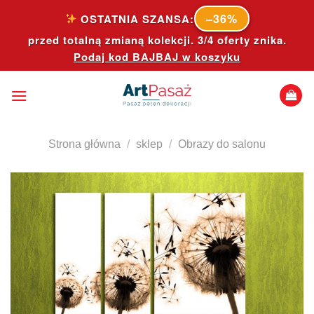
Skip
–36%
OSTATNIA SZANSA:
to
przed totalną zmianą kolekcji. 3/4 oferty znika.
content
Podaj kod
BAJBAJ
w koszyku
Strona główna
/
sklep
/
Obrazy do salonu