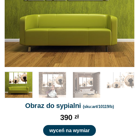
Obraz do sypialni
(sku:art/10119/b)
390
zł
wyceń na wymiar