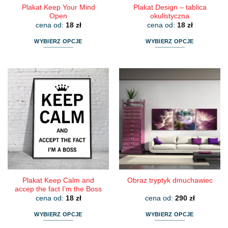
Plakat Keep Your Mind
Plakat Design – tablica
Open
okulistyczna
cena od:
18
zł
cena od:
18
zł
WYBIERZ OPCJE
WYBIERZ OPCJE
Ten
Ten
produkt
produkt
ma
ma
wiele
wiele
wariantów.
wariantów.
Opcje
Opcje
można
można
wybrać
wybrać
na
na
stronie
stronie
produktu
produktu
Plakat Keep Calm and
Obraz tryptyk dmuchawiec
accep the fact I’m the Boss
cena od:
18
zł
cena od:
290
zł
WYBIERZ OPCJE
WYBIERZ OPCJE
Ten
Ten