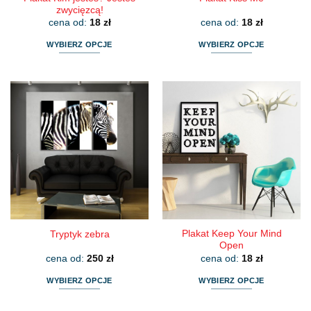
zwycięzcą!
cena od:
18
zł
cena od:
18
zł
WYBIERZ OPCJE
WYBIERZ OPCJE
Ten
Ten
produkt
produkt
ma
ma
wiele
wiele
wariantów.
wariantów.
Opcje
Opcje
można
można
wybrać
wybrać
na
na
stronie
stronie
produktu
produktu
Plakat Keep Your Mind
Tryptyk zebra
Open
cena od:
250
zł
cena od:
18
zł
WYBIERZ OPCJE
WYBIERZ OPCJE
Ten
Ten