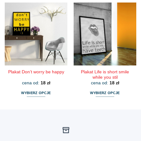
produkt
produkt
ma
ma
wiele
wiele
wariantów.
wariantów.
Opcje
Opcje
można
można
wybrać
wybrać
na
na
stronie
stronie
produktu
produktu
Plakat Life is short smile
Plakat Don’t worry be happy
while you stil
cena od:
18
zł
cena od:
18
zł
WYBIERZ OPCJE
WYBIERZ OPCJE
Ten
Ten
produkt
produkt
ma
ma
wiele
wiele
wariantów.
wariantów.
Opcje
Opcje
można
można