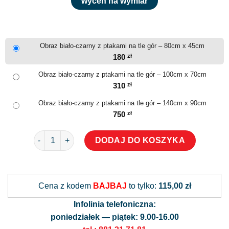
wyceń na wymiar
Obraz biało-czarny z ptakami na tle gór – 80cm x 45cm
180
zł
Obraz biało-czarny z ptakami na tle gór – 100cm x 70cm
310
zł
Obraz biało-czarny z ptakami na tle gór – 140cm x 90cm
750
zł
ilość Obraz biało-czarny z ptakami na tle gór
DODAJ DO KOSZYKA
Alternative:
Cena z kodem
BAJBAJ
to tylko:
115,00 zł
Infolinia telefoniczna:
poniedziałek — piątek: 9.00-16.00