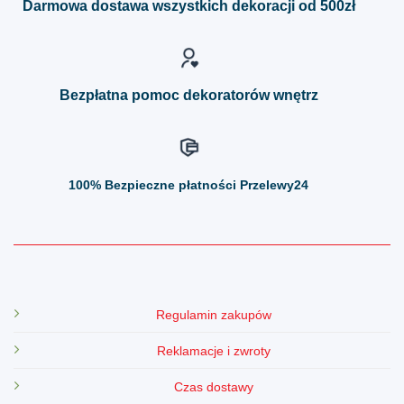
Darmowa dostawa wszystkich dekoracji od 500zł
wybrać
wybrać
na
na
stronie
stronie
produktu
produktu
Bezpłatna pomoc dekoratorów wnętrz
100%
Bezpieczne płatności Przelewy24
Regulamin zakupów
Reklamacje i zwroty
Czas dostawy