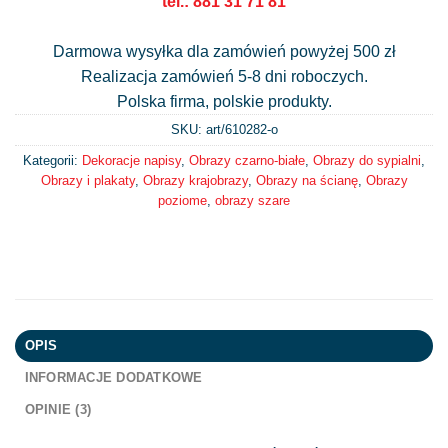
tel.: 881 31 71 81
Darmowa wysyłka dla zamówień powyżej 500 zł
Realizacja zamówień 5-8 dni roboczych.
Polska firma, polskie produkty.
SKU: art/
610282-o
Kategorii:
Dekoracje napisy
,
Obrazy czarno-białe
,
Obrazy do sypialni
,
Obrazy i plakaty
,
Obrazy krajobrazy
,
Obrazy na ścianę
,
Obrazy
poziome
,
obrazy szare
OPIS
INFORMACJE DODATKOWE
OPINIE (3)