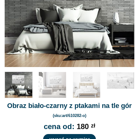
Obraz biało-czarny z ptakami na tle gór
(sku:art/610282-o)
cena od:
180
zł