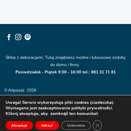
Sklep z dekoracjami. Tutaj znajdziesz modne i luksusowe ozdoby
do domu i firmy.
Poniedziałek - Piątek 9:00 - 16:00 tel.: 881 31 71 81
© Artpasaż 2026
Uwaga! Serwis wykorzystuje pliki cookies (ciasteczka).
Wymagane jest zaakceptowanie polityki prywatności.
Kliknij akceptuje, aby zamknąć ten komunikat.
ZAMKNIJ PANE
Akceptuje
Odrzuć
Ustawienia
Modne plakaty, obrazy, fototapety i dekoracje na ściany.