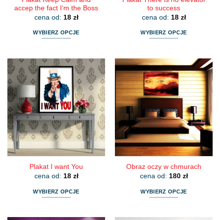
accep the fact I’m the Boss
to success
cena od:
18
zł
cena od:
18
zł
WYBIERZ OPCJE
WYBIERZ OPCJE
Ten
Ten
produkt
produkt
ma
ma
wiele
wiele
wariantów.
wariantów.
Opcje
Opcje
można
można
wybrać
wybrać
na
na
stronie
stronie
produktu
produktu
Plakat I want You
Obraz oczy w chmurach
cena od:
18
zł
cena od:
180
zł
WYBIERZ OPCJE
WYBIERZ OPCJE
Ten
Ten
produkt
produkt