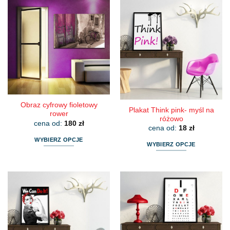
ma
ma
wiele
wiele
wariantów.
wariantów.
Opcje
Opcje
można
można
wybrać
wybrać
na
na
stronie
stronie
produktu
produktu
Obraz cyfrowy fioletowy
Plakat Think pink- myśl na
rower
różowo
cena od:
180
zł
cena od:
18
zł
WYBIERZ OPCJE
WYBIERZ OPCJE
Ten
Ten
produkt
produkt
ma
ma
wiele
wiele
wariantów.
wariantów.
Opcje
Opcje
można
można
wybrać