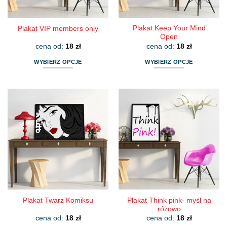
produktu
produktu
Plakat Keep Your Mind
Plakat VIP members only
Open
cena od:
18
zł
cena od:
18
zł
WYBIERZ OPCJE
WYBIERZ OPCJE
Ten
Ten
produkt
produkt
ma
ma
wiele
wiele
wariantów.
wariantów.
Opcje
Opcje
można
można
wybrać
wybrać
na
na
stronie
stronie
produktu
produktu
Plakat Think pink- myśl na
Plakat Twarz Komiksu
różowo
cena od:
18
zł
cena od:
18
zł