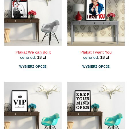
Plakat We can do it
Plakat I want You
cena od:
18
zł
cena od:
18
zł
WYBIERZ OPCJE
WYBIERZ OPCJE
Ten
Ten
produkt
produkt
ma
ma
wiele
wiele
wariantów.
wariantów.
Opcje
Opcje
można
można
wybrać
wybrać
na
na
stronie
stronie