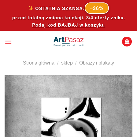
Skip
–36%
OSTATNIA SZANSA:
to
przed totalną zmianą kolekcji. 3/4 oferty znika.
content
Podaj kod
BAJBAJ
w koszyku
Strona główna
/
sklep
/
Obrazy i plakaty