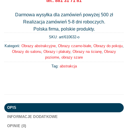
tel.: 881 31 71 81
Darmowa wysyłka dla zamówień powyżej 500 zł
Realizacja zamówień 5-8 dni roboczych.
Polska firma, polskie produkty.
SKU: art/
610632-o
Kategorii:
Obrazy abstrakcyjne
,
Obrazy czarno-białe
,
Obrazy do pokoju
,
Obrazy do salonu
,
Obrazy i plakaty
,
Obrazy na ścianę
,
Obrazy
poziome
,
obrazy szare
Tag:
abstrakcja
OPIS
INFORMACJE DODATKOWE
OPINIE (0)