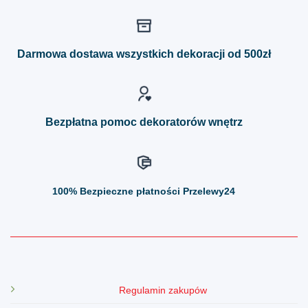
wiele
wiele
wariantów.
wariantów.
Opcje
Opcje
można
można
Darmowa dostawa wszystkich dekoracji od 500zł
wybrać
wybrać
na
na
stronie
stronie
produktu
produktu
Bezpłatna pomoc dekoratorów wnętrz
100%
Bezpieczne płatności Przelewy24
Regulamin zakupów