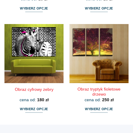
WYBIERZ OPCJE
WYBIERZ OPCJE
Ten
Ten
produkt
produkt
ma
ma
wiele
wiele
wariantów.
wariantów.
Opcje
Opcje
można
można
wybrać
wybrać
na
na
stronie
stronie
produktu
produktu
Obraz tryptyk fioletowe
Obraz cyfrowy zebry
drzewo
cena od:
180
zł
cena od:
250
zł
WYBIERZ OPCJE
WYBIERZ OPCJE
Ten
Ten
produkt
produkt
ma
ma