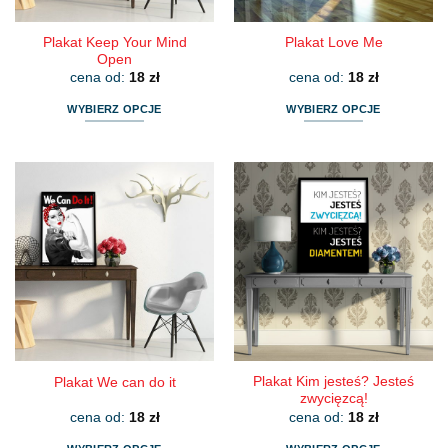
produktu
produktu
Plakat Keep Your Mind
Plakat Love Me
Open
cena od:
18
zł
cena od:
18
zł
WYBIERZ OPCJE
WYBIERZ OPCJE
Ten
Ten
produkt
produkt
ma
ma
wiele
wiele
wariantów.
wariantów.
Opcje
Opcje
można
można
wybrać
wybrać
na
na
stronie
stronie
produktu
produktu
Plakat Kim jesteś? Jesteś
Plakat We can do it
zwycięzcą!
cena od:
18
zł
cena od:
18
zł