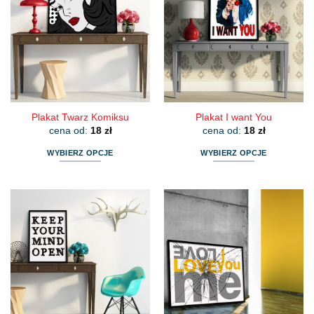
wariantów.
wariantów.
Opcje
Opcje
można
można
wybrać
wybrać
na
na
stronie
stronie
produktu
produktu
Plakat Twarz Komiksu
Plakat I want You
cena od:
18
zł
cena od:
18
zł
WYBIERZ OPCJE
WYBIERZ OPCJE
Ten
Ten
produkt
produkt
ma
ma
wiele
wiele
wariantów.
wariantów.
Opcje
Opcje
można
można
wybrać
wybrać
na
na
stronie
stronie