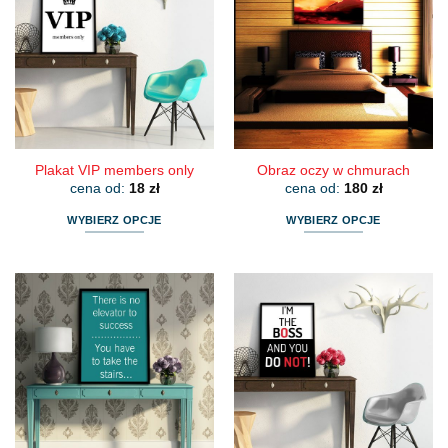
Plakat VIP members only
Obraz oczy w chmurach
cena od:
18
zł
cena od:
180
zł
WYBIERZ OPCJE
WYBIERZ OPCJE
Ten
Ten
produkt
produkt
ma
ma
wiele
wiele
wariantów.
wariantów.
Opcje
Opcje
można
można
wybrać
wybrać
na
na
stronie
stronie