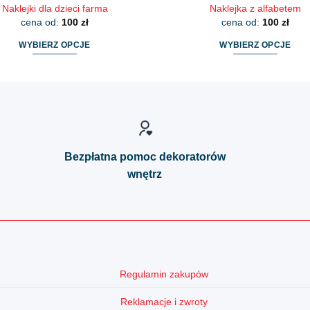
Naklejki dla dzieci farma
Naklejka z alfabetem
cena od:
100
zł
cena od:
100
zł
WYBIERZ OPCJE
WYBIERZ OPCJE
Ten
Ten
produkt
produkt
ma
ma
wiele
wiele
wariantów.
wariantów.
Opcje
Opcje
Bezpłatna pomoc dekoratorów
można
można
wnętrz
wybrać
wybrać
na
na
stronie
stronie
produktu
produktu
Regulamin zakupów
Reklamacje i zwroty