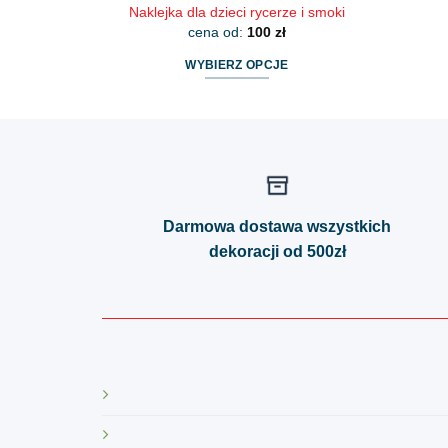
Naklejka dla dzieci rycerze i smoki
cena od:
100
zł
WYBIERZ OPCJE
Ten
produkt
ma
wiele
wariantów.
Opcje
Darmowa dostawa wszystkich
można
dekoracji od 500zł
wybrać
na
stronie
produktu