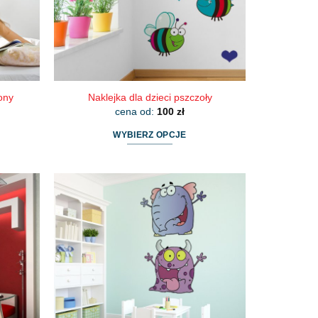
lony
Naklejka dla dzieci pszczoły
cena od:
100
zł
WYBIERZ OPCJE
Ten
produkt
ma
wiele
wariantów.
Opcje
można
wybrać
na
stronie
produktu