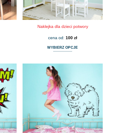
Naklejka dla dzieci potwory
cena od:
100
zł
WYBIERZ OPCJE
Ten
produkt
ma
wiele
wariantów.
Opcje
można
wybrać
na
stronie
produktu