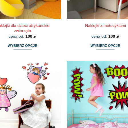
klejki dla dzieci afrykańskie
Naklejki z motocyklami
zwierzęta
cena od:
100
zł
cena od:
100
zł
WYBIERZ OPCJE
WYBIERZ OPCJE
Ten
Ten
produkt
produkt
ma
ma
wiele
wiele
wariantów.
wariantów.
Opcje
Opcje
można
można
wybrać
wybrać
na
na
stronie
stronie
produktu
produktu