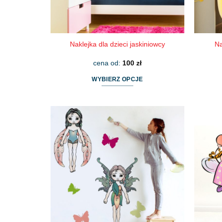
Na
Naklejka dla dzieci jaskiniowcy
cena od:
100
zł
WYBIERZ OPCJE
Ten
produkt
ma
wiele
wariantów.
Opcje
można
wybrać
na
stronie
produktu