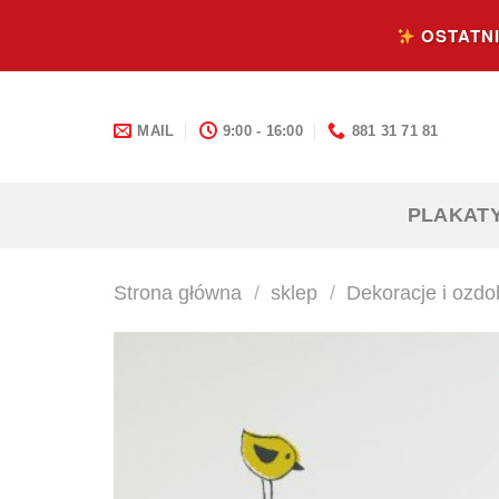
Skip
OSTATNI
to
content
MAIL
9:00 - 16:00
881 31 71 81
PLAKAT
Strona główna
/
sklep
/
Dekoracje i ozdo