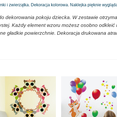
ki i zwierzątka. Dekoracja kolorowa. Naklejka pięknie wygląd
do dekorowania pokoju dziecka. W zestawie otrzym
ystej. Każdy element wzoru możesz osobno odkleić i
nne gładkie powierzchnie. Dekoracja drukowana atra