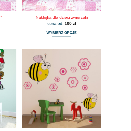
!”
Naklejka dla dzieci zwierzaki
cena od:
100
zł
WYBIERZ OPCJE
Ten
produkt
ma
wiele
wariantów.
Opcje
można
wybrać
na
stronie
produktu