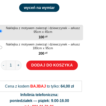
wyceń na wymiar
Naklejka z motywem zwierząt i dziewczynek – arkusz
95cm x 45cm
100
zł
Naklejka z motywem zwierząt i dziewczynek – arkusz
180cm x 95cm
200
zł
ilość Naklejka z motywem zwierząt i dziewczynek
DODAJ DO KOSZYKA
Alternative:
Cena z kodem
BAJBAJ
to tylko:
64,00 zł
Infolinia telefoniczna:
poniedziałek — piątek: 9.00-16.00