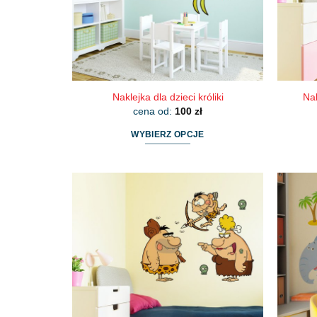
Naklejka dla dzieci króliki
Nak
cena od:
100
zł
WYBIERZ OPCJE
Ten
produkt
ma
wiele
wariantów.
Opcje
można
wybrać
na
stronie
produktu