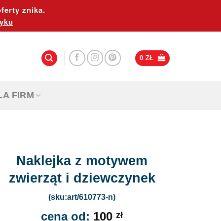
ferty znika.
yku
0
ZŁ
LA FIRM
Naklejka z motywem
zwierząt i dziewczynek
(sku:art/610773-n)
cena od:
100
zł