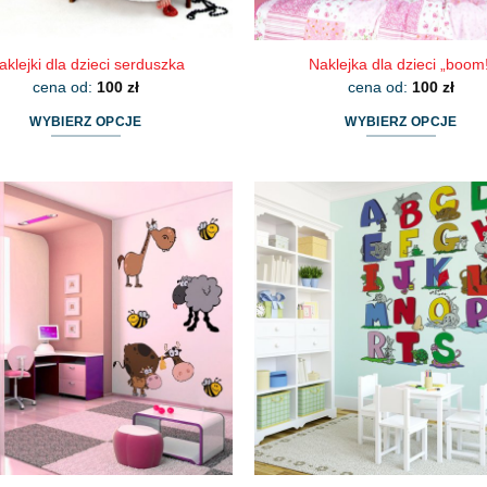
aklejki dla dzieci serduszka
Naklejka dla dzieci „boom
cena od:
100
zł
cena od:
100
zł
WYBIERZ OPCJE
WYBIERZ OPCJE
Ten
Ten
produkt
produkt
ma
ma
wiele
wiele
wariantów.
wariantów.
Opcje
Opcje
można
można
wybrać
wybrać
na
na
stronie
stronie
produktu
produktu