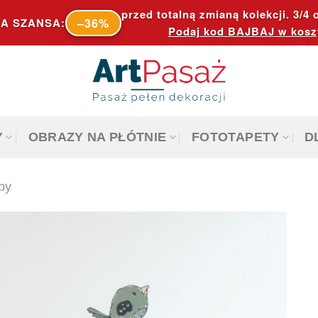
przed totalną zmianą kolekcji. 3/4 o
–36%
A SZANSA:
Podaj kod
BAJBAJ
w kosz
Y
OBRAZY NA PŁÓTNIE
FOTOTAPETY
D
by