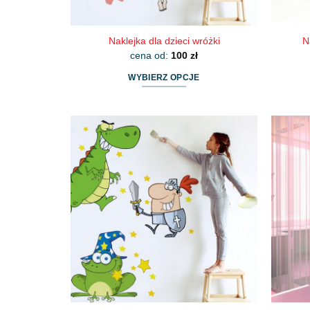
Naklejka dla dzieci wróżki
N
cena od:
100
zł
WYBIERZ OPCJE
Ten
produkt
ma
wiele
wariantów.
Opcje
można
wybrać
na
stronie
produktu