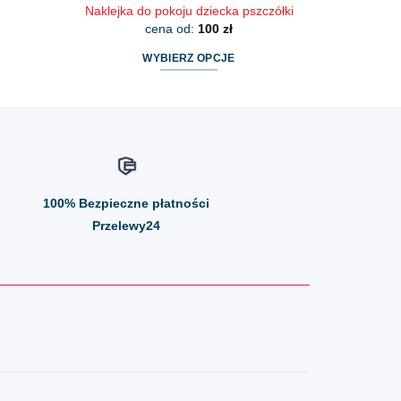
Naklejka do pokoju dziecka pszczółki
cena od:
100
zł
WYBIERZ OPCJE
Ten
produkt
ma
wiele
wariantów.
Opcje
100%
Bezpieczne płatności
można
wybrać
Przelewy24
na
stronie
produktu