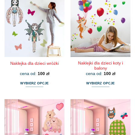
Naklejki dla dzieci koty i
Naklejka dla dzieci wróżki
balony
cena od:
100
zł
cena od:
100
zł
WYBIERZ OPCJE
WYBIERZ OPCJE
Ten
Ten
produkt
produkt
ma
ma
wiele
wiele
wariantów.
wariantów.
Opcje
Opcje
można
można
wybrać
wybrać