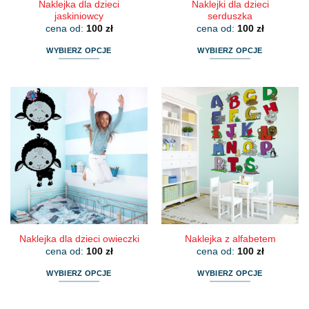
Naklejka dla dzieci
Naklejki dla dzieci
jaskiniowcy
serduszka
cena od:
100
zł
cena od:
100
zł
WYBIERZ OPCJE
WYBIERZ OPCJE
Ten
Ten
produkt
produkt
ma
ma
wiele
wiele
wariantów.
wariantów.
Opcje
Opcje
można
można
wybrać
wybrać
na
na
stronie
stronie
produktu
produktu
Naklejka dla dzieci owieczki
Naklejka z alfabetem
cena od:
100
zł
cena od:
100
zł
WYBIERZ OPCJE
WYBIERZ OPCJE
Ten
Ten
produkt
produkt