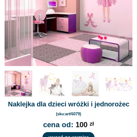
Naklejka dla dzieci wróżki i jednorożec
(sku:art/6079)
cena od:
100
zł