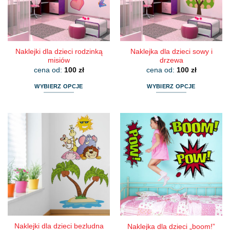
na
na
stronie
stronie
produktu
produktu
Naklejki dla dzieci rodzinką
Naklejka dla dzieci sowy i
misiów
drzewa
cena od:
100
zł
cena od:
100
zł
WYBIERZ OPCJE
WYBIERZ OPCJE
Ten
Ten
produkt
produkt
ma
ma
wiele
wiele
wariantów.
wariantów.
Opcje
Opcje
można
można
wybrać
wybrać
na
na
stronie
stronie
produktu
produktu
Naklejki dla dzieci bezludna
Naklejka dla dzieci „boom!”