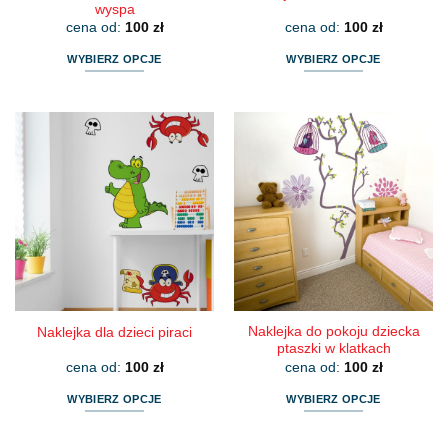
wyspa
cena od:
100
zł
cena od:
100
zł
WYBIERZ OPCJE
WYBIERZ OPCJE
Ten
Ten
produkt
produkt
ma
ma
wiele
wiele
wariantów.
wariantów.
Opcje
Opcje
można
można
wybrać
wybrać
na
na
stronie
stronie
produktu
produktu
Naklejka do pokoju dziecka
Naklejka dla dzieci piraci
ptaszki w klatkach
cena od:
100
zł
cena od:
100
zł
WYBIERZ OPCJE
WYBIERZ OPCJE
Ten
Ten
produkt
produkt