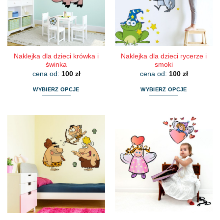
wybrać
wybrać
na
na
stronie
stronie
produktu
produktu
Naklejka dla dzieci krówka i
Naklejka dla dzieci rycerze i
świnka
smoki
cena od:
100
zł
cena od:
100
zł
WYBIERZ OPCJE
WYBIERZ OPCJE
Ten
Ten
produkt
produkt
ma
ma
wiele
wiele
wariantów.
wariantów.
Opcje
Opcje
można
można
wybrać
wybrać
na
na
stronie
stronie
produktu
produktu