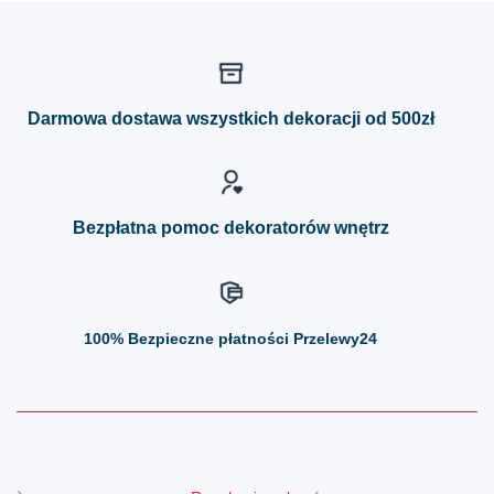
ma
ma
wiele
wiele
wariantów.
wariantów.
Opcje
Opcje
można
można
Darmowa dostawa wszystkich dekoracji od 500zł
wybrać
wybrać
na
na
stronie
stronie
produktu
produktu
Bezpłatna pomoc dekoratorów wnętrz
100%
Bezpieczne płatności Przelewy24