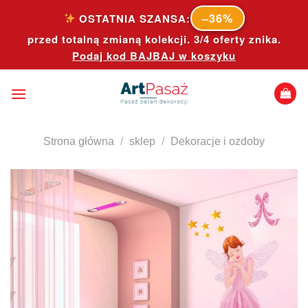
Skip
–36%
OSTATNIA SZANSA:
to
przed totalną zmianą kolekcji. 3/4 oferty znika.
content
Podaj kod
BAJBAJ
w koszyku
Strona główna
/
sklep
/
Dekoracje i ozdoby