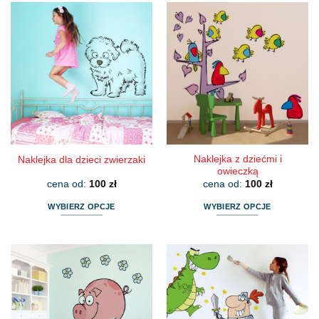
ma
ma
wiele
wiele
wariantów.
wariantów.
Opcje
Opcje
można
można
wybrać
wybrać
na
na
stronie
stronie
produktu
produktu
Naklejka z dziećmi i
Naklejka dla dzieci zwierzaki
owieczką
cena od:
100
zł
cena od:
100
zł
WYBIERZ OPCJE
WYBIERZ OPCJE
Ten
Ten
produkt
produkt
ma
ma
wiele
wiele
wariantów.
wariantów.
Opcje
Opcje
można
można