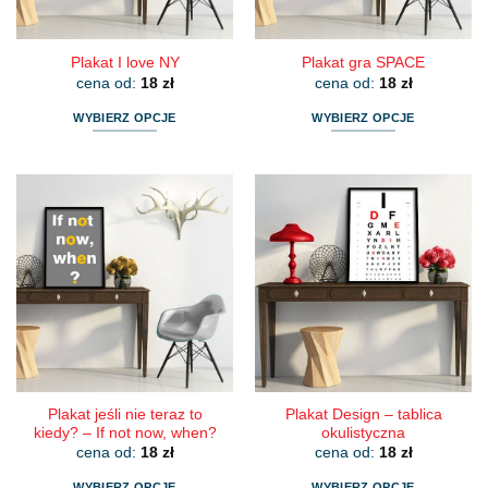
produktu
produktu
Plakat I love NY
Plakat gra SPACE
cena od:
18
zł
cena od:
18
zł
WYBIERZ OPCJE
WYBIERZ OPCJE
Ten
Ten
produkt
produkt
ma
ma
wiele
wiele
wariantów.
wariantów.
Opcje
Opcje
można
można
wybrać
wybrać
na
na
stronie
stronie
produktu
produktu
Plakat jeśli nie teraz to
Plakat Design – tablica
kiedy? – If not now, when?
okulistyczna
cena od:
18
zł
cena od:
18
zł
WYBIERZ OPCJE
WYBIERZ OPCJE