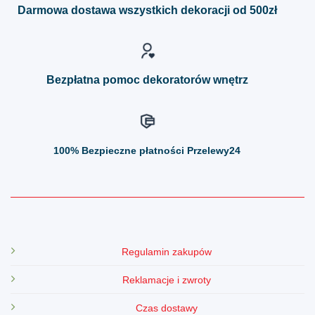
można
można
Darmowa dostawa wszystkich dekoracji od 500zł
wybrać
wybrać
na
na
stronie
stronie
produktu
produktu
Bezpłatna pomoc dekoratorów wnętrz
100%
Bezpieczne płatności Przelewy24
Regulamin zakupów
Reklamacje i zwroty
Czas dostawy