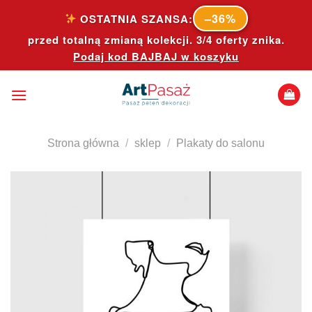
Skip
–36%
OSTATNIA SZANSA:
to
przed totalną zmianą kolekcji. 3/4 oferty znika.
content
Podaj kod
BAJBAJ
w koszyku
Strona główna
/
sklep
/
Plakaty do salonu