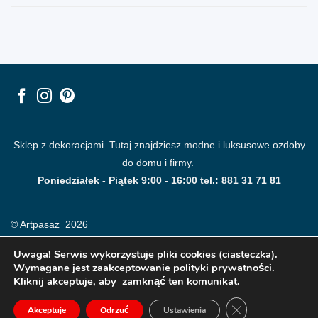
Sklep z dekoracjami. Tutaj znajdziesz modne i luksusowe ozdoby
do domu i firmy.
Poniedziałek - Piątek 9:00 - 16:00 tel.: 881 31 71 81
© Artpasaż 2026
Uwaga! Serwis wykorzystuje pliki cookies (ciasteczka).
Wymagane jest zaakceptowanie polityki prywatności.
Kliknij akceptuje, aby zamknąć ten komunikat.
ZAMKNIJ PANE
Akceptuje
Odrzuć
Ustawienia
Modne plakaty, obrazy, fototapety i dekoracje na ściany.