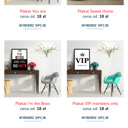
Plakat You are
Plakat Sweet Home
cena od:
18
zł
cena od:
18
zł
WYBIERZ OPCJE
WYBIERZ OPCJE
Ten
Ten
produkt
produkt
ma
ma
wiele
wiele
wariantów.
wariantów.
Opcje
Opcje
można
można
wybrać
wybrać
na
na
stronie
stronie
produktu
produktu
Plakat I’m the Boss
Plakat VIP members only
cena od:
18
zł
cena od:
18
zł
WYBIERZ OPCJE
WYBIERZ OPCJE
Ten
Ten