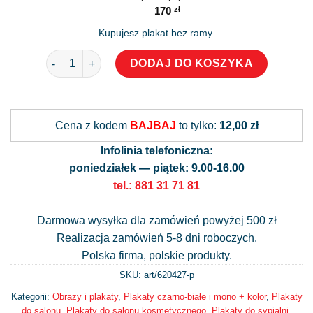
170
zł
Kupujesz plakat bez ramy.
ilość Minimalistyczny plakat- szkic kobiety
DODAJ DO KOSZYKA
Alternative:
Cena z kodem
BAJBAJ
to tylko:
12,00 zł
Infolinia telefoniczna:
poniedziałek — piątek: 9.00-16.00
tel.: 881 31 71 81
Darmowa wysyłka dla zamówień powyżej 500 zł
Realizacja zamówień 5-8 dni roboczych.
Polska firma, polskie produkty.
SKU: art/
620427-p
Kategorii:
Obrazy i plakaty
,
Plakaty czarno-białe i mono + kolor
,
Plakaty
do salonu
,
Plakaty do salonu kosmetycznego
,
Plakaty do sypialni
,