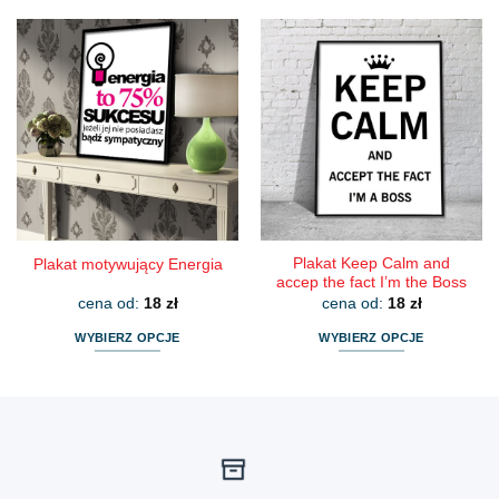
produkt
produkt
ma
ma
wiele
wiele
wariantów.
wariantów.
Opcje
Opcje
można
można
wybrać
wybrać
na
na
stronie
stronie
produktu
produktu
Plakat Keep Calm and
Plakat motywujący Energia
accep the fact I’m the Boss
cena od:
18
zł
cena od:
18
zł
WYBIERZ OPCJE
WYBIERZ OPCJE
Ten
Ten
produkt
produkt
ma
ma
wiele
wiele
wariantów.
wariantów.
Opcje
Opcje