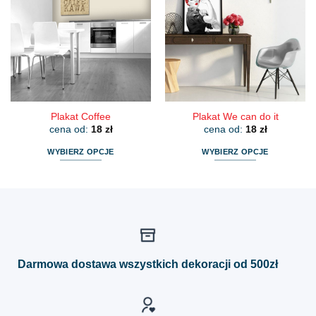
Opcje
Opcje
można
można
wybrać
wybrać
na
na
stronie
stronie
produktu
produktu
Plakat Coffee
Plakat We can do it
cena od:
18
zł
cena od:
18
zł
WYBIERZ OPCJE
WYBIERZ OPCJE
Ten
Ten
produkt
produkt
ma
ma
wiele
wiele
wariantów.
wariantów.
Opcje
Opcje
można
można
Darmowa dostawa wszystkich dekoracji od 500zł
wybrać
wybrać
na
na
stronie
stronie