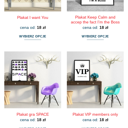
Plakat Keep Calm and
Plakat I want You
accep the fact I’m the Boss
cena od:
18
zł
cena od:
18
zł
WYBIERZ OPCJE
WYBIERZ OPCJE
Ten
Ten
produkt
produkt
ma
ma
wiele
wiele
wariantów.
wariantów.
Opcje
Opcje
można
można
wybrać
wybrać
na
na
stronie
stronie
produktu
produktu
Plakat gra SPACE
Plakat VIP members only
cena od:
18
zł
cena od:
18
zł