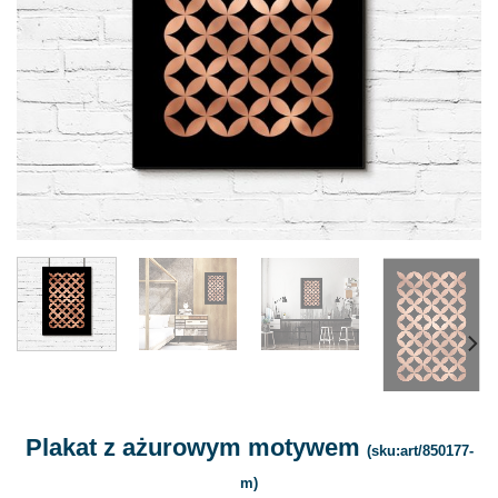
Plakat z ażurowym motywem
(sku:art/850177-
m)