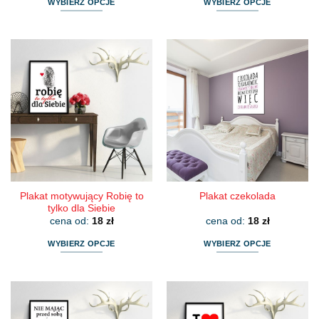
WYBIERZ OPCJE
WYBIERZ OPCJE
Ten
Ten
produkt
produkt
ma
ma
wiele
wiele
wariantów.
wariantów.
Opcje
Opcje
można
można
wybrać
wybrać
na
na
stronie
stronie
produktu
produktu
Plakat motywujący Robię to
Plakat czekolada
tylko dla Siebie
cena od:
18
zł
cena od:
18
zł
WYBIERZ OPCJE
WYBIERZ OPCJE
Ten
Ten
produkt
produkt
ma
ma
wiele
wiele