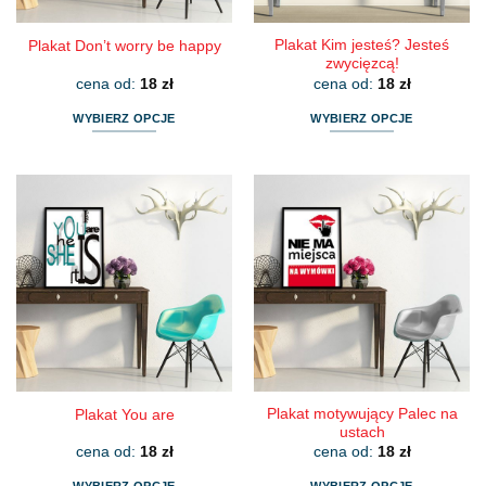
produktu
produktu
Plakat Kim jesteś? Jesteś
Plakat Don’t worry be happy
zwycięzcą!
cena od:
18
zł
cena od:
18
zł
WYBIERZ OPCJE
WYBIERZ OPCJE
Ten
Ten
produkt
produkt
ma
ma
wiele
wiele
wariantów.
wariantów.
Opcje
Opcje
można
można
wybrać
wybrać
na
na
stronie
stronie
produktu
produktu
Plakat motywujący Palec na
Plakat You are
ustach
cena od:
18
zł
cena od:
18
zł