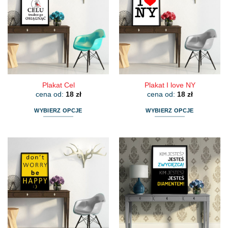
wariantów.
wariantów.
Opcje
Opcje
można
można
wybrać
wybrać
na
na
stronie
stronie
produktu
produktu
Plakat Cel
Plakat I love NY
cena od:
18
zł
cena od:
18
zł
WYBIERZ OPCJE
WYBIERZ OPCJE
Ten
Ten
produkt
produkt
ma
ma
wiele
wiele
wariantów.
wariantów.
Opcje
Opcje
można
można
wybrać
wybrać
na
na
stronie
stronie