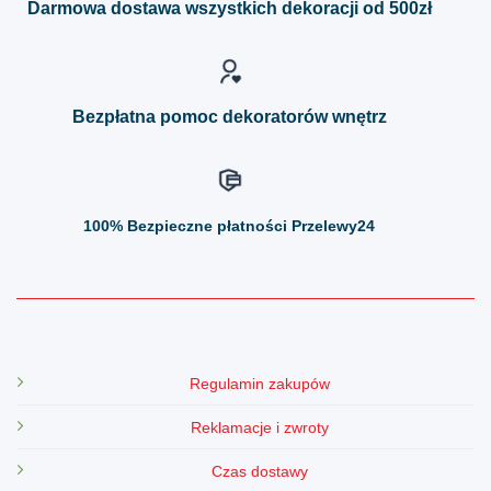
Darmowa dostawa wszystkich dekoracji od 500zł
wybrać
wybrać
na
na
stronie
stronie
produktu
produktu
Bezpłatna pomoc dekoratorów wnętrz
100%
Bezpieczne płatności Przelewy24
Regulamin zakupów
Reklamacje i zwroty
Czas dostawy