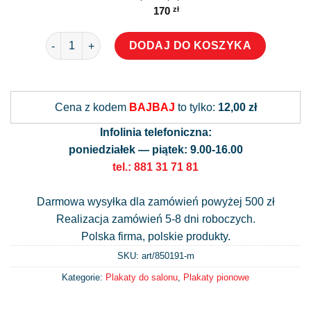
170
zł
ilość Plakat z motywem marynarskich węzłów
DODAJ DO KOSZYKA
Alternative:
Cena z kodem
BAJBAJ
to tylko:
12,00 zł
Infolinia telefoniczna:
poniedziałek — piątek: 9.00-16.00
tel.: 881 31 71 81
Darmowa wysyłka dla zamówień powyżej 500 zł
Realizacja zamówień 5-8 dni roboczych.
Polska firma, polskie produkty.
SKU: art/
850191-m
Kategorie:
Plakaty do salonu
,
Plakaty pionowe