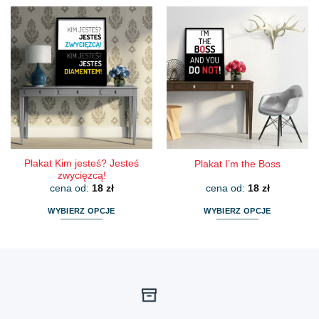
produkt
produkt
ma
ma
wiele
wiele
wariantów.
wariantów.
Opcje
Opcje
można
można
wybrać
wybrać
na
na
stronie
stronie
produktu
produktu
Plakat Kim jesteś? Jesteś
Plakat I’m the Boss
zwycięzcą!
cena od:
18
zł
cena od:
18
zł
WYBIERZ OPCJE
WYBIERZ OPCJE
Ten
Ten
produkt
produkt
ma
ma
wiele
wiele
wariantów.
wariantów.
Opcje
Opcje
można
można