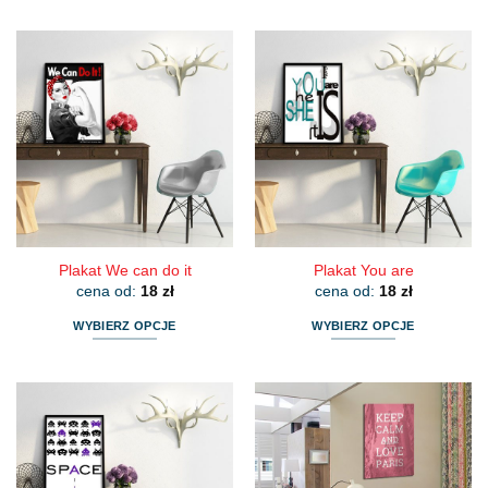
produkt
produkt
ma
ma
wiele
wiele
wariantów.
wariantów.
Opcje
Opcje
można
można
wybrać
wybrać
na
na
stronie
stronie
produktu
produktu
Plakat We can do it
Plakat You are
cena od:
18
zł
cena od:
18
zł
WYBIERZ OPCJE
WYBIERZ OPCJE
Ten
Ten
produkt
produkt
ma
ma
wiele
wiele
wariantów.
wariantów.
Opcje
Opcje