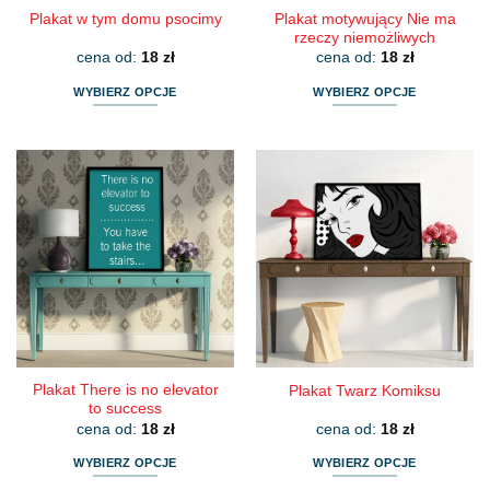
Plakat motywujący Nie ma
Plakat w tym domu psocimy
rzeczy niemożliwych
cena od:
18
zł
cena od:
18
zł
WYBIERZ OPCJE
WYBIERZ OPCJE
Ten
Ten
produkt
produkt
ma
ma
wiele
wiele
wariantów.
wariantów.
Opcje
Opcje
można
można
wybrać
wybrać
na
na
stronie
stronie
produktu
produktu
Plakat There is no elevator
Plakat Twarz Komiksu
to success
cena od:
18
zł
cena od:
18
zł
WYBIERZ OPCJE
WYBIERZ OPCJE
Ten
Ten