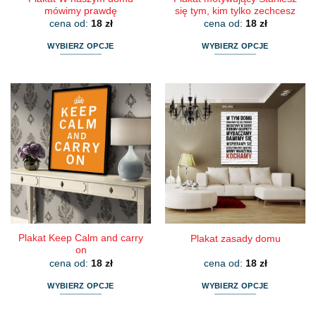
mówimy prawdę
się tym, kim tylko zechcesz
cena od:
18
zł
cena od:
18
zł
WYBIERZ OPCJE
WYBIERZ OPCJE
Ten
Ten
produkt
produkt
ma
ma
wiele
wiele
wariantów.
wariantów.
Opcje
Opcje
można
można
wybrać
wybrać
na
na
stronie
stronie
produktu
produktu
Plakat Keep Calm and carry
Plakat zasady domu
on
cena od:
18
zł
cena od:
18
zł
WYBIERZ OPCJE
WYBIERZ OPCJE
Ten
Ten