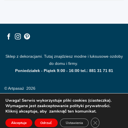
Sklep z dekoracjami. Tutaj znajdziesz modne i luksusowe ozdoby
do domu i firmy.
Poniedziałek - Piątek 9:00 - 16:00 tel.: 881 31 71 81
© Artpasaż 2026
Uwaga! Serwis wykorzystuje pliki cookies (ciasteczka).
Wymagane jest zaakceptowanie polityki prywatności.
Kliknij akceptuje, aby zamknąć ten komunikat.
ZAMKNIJ PANE
Akceptuje
Odrzuć
Ustawienia
Modne plakaty, obrazy, fototapety i dekoracje na ściany.