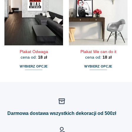
wariantów.
wariantów.
Opcje
Opcje
można
można
wybrać
wybrać
na
na
stronie
stronie
produktu
produktu
Plakat Odwaga
Plakat We can do it
cena od:
18
zł
cena od:
18
zł
WYBIERZ OPCJE
WYBIERZ OPCJE
Ten
Ten
produkt
produkt
ma
ma
wiele
wiele
wariantów.
wariantów.
Opcje
Opcje
można
można
Darmowa dostawa wszystkich dekoracji od 500zł
wybrać
wybrać
na
na
stronie
stronie