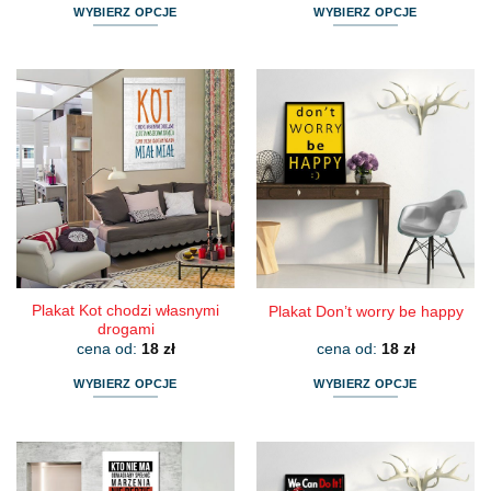
WYBIERZ OPCJE
WYBIERZ OPCJE
Ten
Ten
produkt
produkt
ma
ma
wiele
wiele
wariantów.
wariantów.
Opcje
Opcje
można
można
wybrać
wybrać
na
na
stronie
stronie
produktu
produktu
Plakat Kot chodzi własnymi
Plakat Don’t worry be happy
drogami
cena od:
18
zł
cena od:
18
zł
WYBIERZ OPCJE
WYBIERZ OPCJE
Ten
Ten
produkt
produkt
ma
ma
wiele
wiele