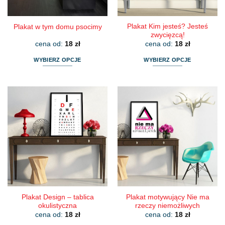
produktu
produktu
Plakat Kim jesteś? Jesteś
Plakat w tym domu psocimy
zwycięzcą!
cena od:
18
zł
cena od:
18
zł
WYBIERZ OPCJE
WYBIERZ OPCJE
Ten
Ten
produkt
produkt
ma
ma
wiele
wiele
wariantów.
wariantów.
Opcje
Opcje
można
można
wybrać
wybrać
na
na
stronie
stronie
produktu
produktu
Plakat Design – tablica
Plakat motywujący Nie ma
okulistyczna
rzeczy niemożliwych
cena od:
18
zł
cena od:
18
zł