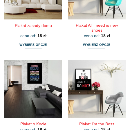
Plakat All I need is new
Plakat zasady domu
shoes
cena od:
18
zł
cena od:
18
zł
WYBIERZ OPCJE
WYBIERZ OPCJE
Ten
Ten
produkt
produkt
ma
ma
wiele
wiele
wariantów.
wariantów.
Opcje
Opcje
można
można
wybrać
wybrać
na
na
stronie
stronie
produktu
produktu
Plakat o Kocie
Plakat I’m the Boss
cena od:
18
zł
cena od:
18
zł