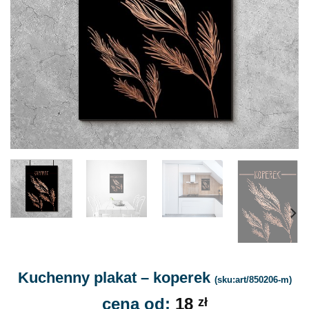
Kuchenny plakat – koperek
(sku:art/850206-m)
cena od:
18
zł