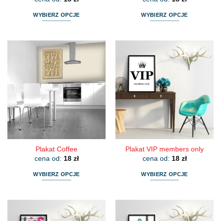
WYBIERZ OPCJE
WYBIERZ OPCJE
Ten
Ten
produkt
produkt
ma
ma
wiele
wiele
wariantów.
wariantów.
Opcje
Opcje
można
można
wybrać
wybrać
na
na
stronie
stronie
produktu
produktu
Plakat Coffee
Plakat VIP members only
cena od:
18
zł
cena od:
18
zł
WYBIERZ OPCJE
WYBIERZ OPCJE
Ten
Ten
produkt
produkt
ma
ma
wiele
wiele