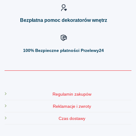
stronie
stronie
produktu
produktu
Bezpłatna pomoc dekoratorów wnętrz
100%
Bezpieczne płatności Przelewy24
Regulamin zakupów
Reklamacje i zwroty
Czas dostawy