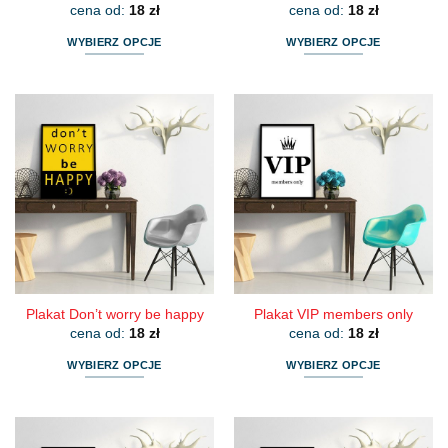
cena od:
18
zł
cena od:
18
zł
WYBIERZ OPCJE
WYBIERZ OPCJE
Ten
Ten
produkt
produkt
ma
ma
wiele
wiele
wariantów.
wariantów.
Opcje
Opcje
można
można
wybrać
wybrać
na
na
stronie
stronie
produktu
produktu
Plakat Don’t worry be happy
Plakat VIP members only
cena od:
18
zł
cena od:
18
zł
WYBIERZ OPCJE
WYBIERZ OPCJE
Ten
Ten
produkt
produkt
ma
ma