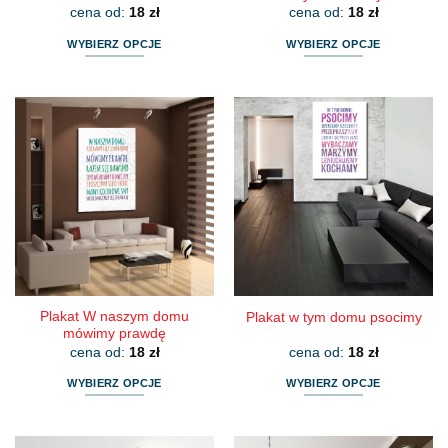
cena od:
18
zł
cena od:
18
zł
WYBIERZ OPCJE
WYBIERZ OPCJE
Ten
Ten
produkt
produkt
ma
ma
wiele
wiele
wariantów.
wariantów.
Opcje
Opcje
można
można
wybrać
wybrać
na
na
stronie
stronie
produktu
produktu
Plakat W naszym domu
Plakat w tym domu psocimy
mówimy prawdę
cena od:
18
zł
cena od:
18
zł
WYBIERZ OPCJE
WYBIERZ OPCJE
Ten
Ten
produkt
produkt