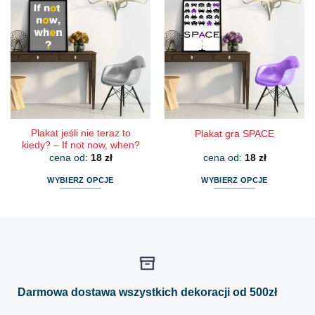
wiele
wiele
wariantów.
wariantów.
Opcje
Opcje
można
można
wybrać
wybrać
na
na
stronie
stronie
produktu
produktu
Plakat jeśli nie teraz to
Plakat gra SPACE
kiedy? – If not now, when?
cena od:
18
zł
cena od:
18
zł
WYBIERZ OPCJE
WYBIERZ OPCJE
Ten
Ten
produkt
produkt
ma
ma
wiele
wiele
wariantów.
wariantów.
Opcje
Opcje
można
można
Darmowa dostawa wszystkich dekoracji od 500zł
wybrać
wybrać
na
na