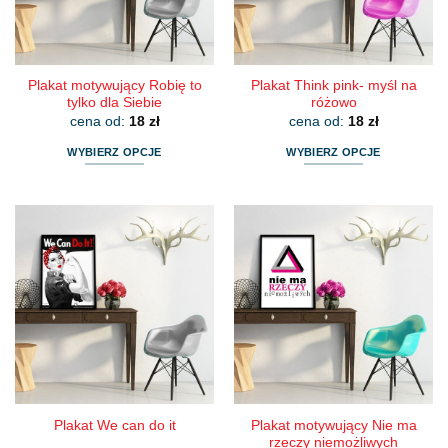
Plakat motywujący Robię to
Plakat Think pink- myśl na
tylko dla Siebie
różowo
cena od:
18
zł
cena od:
18
zł
WYBIERZ OPCJE
WYBIERZ OPCJE
Ten
Ten
produkt
produkt
ma
ma
wiele
wiele
wariantów.
wariantów.
Opcje
Opcje
można
można
wybrać
wybrać
na
na
stronie
stronie
produktu
produktu
Plakat motywujący Nie ma
Plakat We can do it
rzeczy niemożliwych