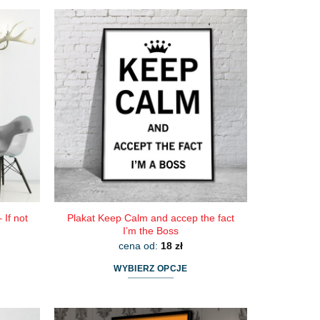
produkt
ma
wiele
wariantów.
Opcje
można
wybrać
na
stronie
produktu
 If not
Plakat Keep Calm and accep the fact
I’m the Boss
cena od:
18
zł
WYBIERZ OPCJE
Ten
produkt
ma