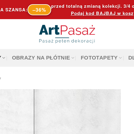
przed totalną zmianą kolekcji. 3/4 o
–36%
A SZANSA:
Podaj kod
BAJBAJ
w kosz
Y
OBRAZY NA PŁÓTNIE
FOTOTAPETY
D
y