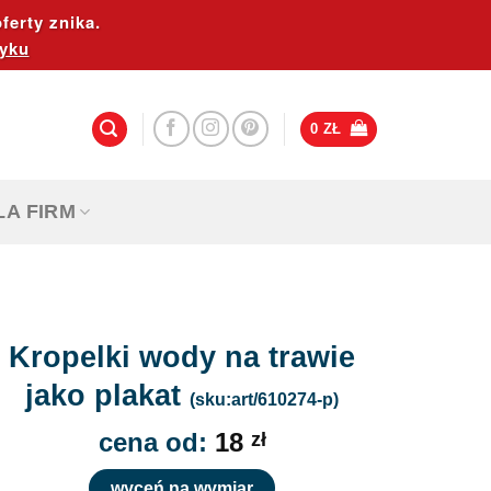
ferty znika.
yku
0
ZŁ
LA FIRM
Kropelki wody na trawie
jako plakat
(sku:art/610274-p)
cena od:
18
zł
wyceń na wymiar