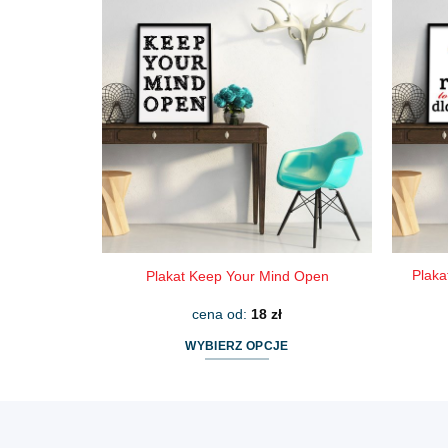
wiele
wariantów.
Opcje
można
wybrać
na
stronie
produktu
Plaka
Plakat Keep Your Mind Open
cena od:
18
zł
WYBIERZ OPCJE
Ten
produkt
ma
wiele