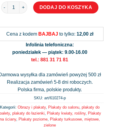
ilość Kropelki wody na trawie jako plakat
DODAJ DO KOSZYKA
Alternative:
Cena z kodem
BAJBAJ
to tylko:
12,00 zł
Infolinia telefoniczna:
poniedziałek — piątek: 9.00-16.00
tel.: 881 31 71 81
Darmowa wysyłka dla zamówień powyżej 500 zł
Realizacja zamówień 5-8 dni roboczych.
Polska firma, polskie produkty.
SKU: art/
610274-p
Kategorii:
Obrazy i plakaty
,
Plakaty do salonu
,
plakaty do
oalety
,
plakaty do łazienki
,
Plakaty kwiaty, rośliny
,
Plakaty
na ściany
,
Plakaty poziome
,
Plakaty turkusowe, miętowe,
zielone