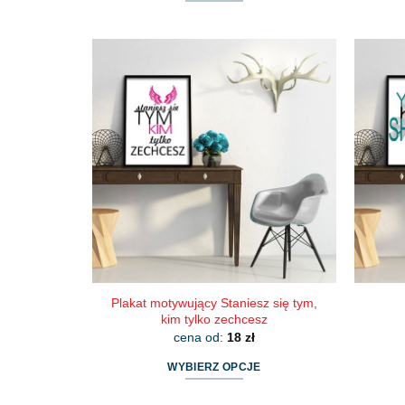
Ten
produkt
ma
wiele
wariantów.
Opcje
można
wybrać
na
stronie
produktu
Plakat motywujący Staniesz się tym,
kim tylko zechcesz
cena od:
18
zł
WYBIERZ OPCJE
Ten