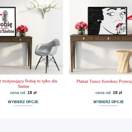
wiele
wiele
wariantów.
wariantów.
Opcje
Opcje
można
można
wybrać
wybrać
na
na
stronie
stronie
produktu
produktu
t motywujący Robię to tylko dla
Plakat Twarz Komiksu Przera
Siebie
cena od:
18
zł
cena od:
18
zł
WYBIERZ OPCJE
WYBIERZ OPCJE
Ten
Ten
produkt
produkt
ma
ma
wiele
wiele