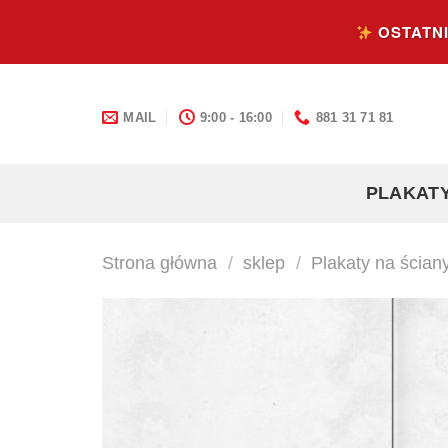
Skip
OSTATNI
to
content
MAIL
9:00 - 16:00
881 31 71 81
PLAKAT
Strona główna
/
sklep
/
Plakaty na ścian