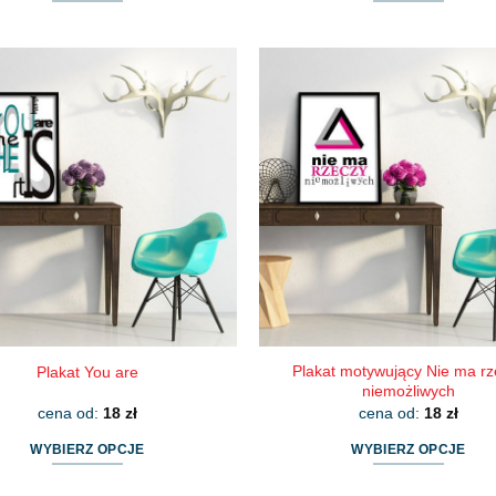
Ten
Ten
produkt
produkt
ma
ma
wiele
wiele
wariantów.
wariantów.
Opcje
Opcje
można
można
wybrać
wybrać
na
na
stronie
stronie
produktu
produktu
Plakat motywujący Nie ma rz
Plakat You are
niemożliwych
cena od:
18
zł
cena od:
18
zł
WYBIERZ OPCJE
WYBIERZ OPCJE
Ten
Ten