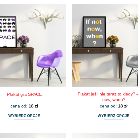
produkt
produkt
ma
ma
wiele
wiele
wariantów.
wariantów.
Opcje
Opcje
można
można
wybrać
wybrać
na
na
stronie
stronie
produktu
produktu
Plakat jeśli nie teraz to kiedy? –
Plakat gra SPACE
now, when?
cena od:
18
zł
cena od:
18
zł
WYBIERZ OPCJE
WYBIERZ OPCJE
Ten
Ten
produkt
produkt
ma
ma