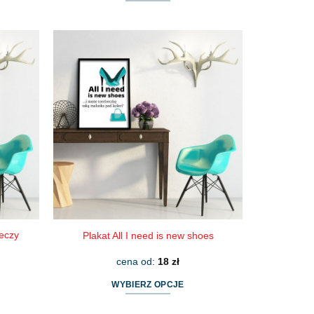
Ten
produkt
ma
wiele
wariantów.
Opcje
można
wybrać
na
stronie
produktu
eczy
Plakat All I need is new shoes
cena od:
18
zł
WYBIERZ OPCJE
Ten