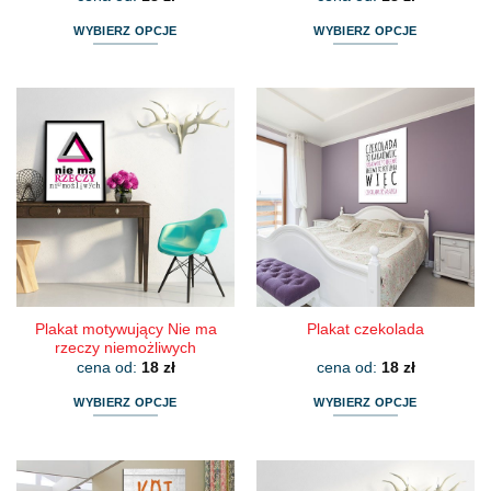
WYBIERZ OPCJE
WYBIERZ OPCJE
Ten
Ten
produkt
produkt
ma
ma
wiele
wiele
wariantów.
wariantów.
Opcje
Opcje
można
można
wybrać
wybrać
na
na
stronie
stronie
produktu
produktu
Plakat motywujący Nie ma
Plakat czekolada
rzeczy niemożliwych
cena od:
18
zł
cena od:
18
zł
WYBIERZ OPCJE
WYBIERZ OPCJE
Ten
Ten
produkt
produkt
ma
ma