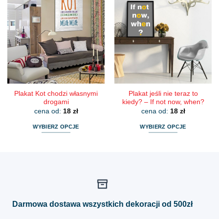
wiele
wiele
wariantów.
wariantów.
Opcje
Opcje
można
można
wybrać
wybrać
na
na
stronie
stronie
produktu
produktu
Plakat Kot chodzi własnymi
Plakat jeśli nie teraz to
drogami
kiedy? – If not now, when?
cena od:
18
zł
cena od:
18
zł
WYBIERZ OPCJE
WYBIERZ OPCJE
Ten
Ten
produkt
produkt
ma
ma
wiele
wiele
wariantów.
wariantów.
Opcje
Opcje
można
można
Darmowa dostawa wszystkich dekoracji od 500zł
wybrać
wybrać