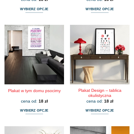
WYBIERZ OPCJE
WYBIERZ OPCJE
Ten
Ten
produkt
produkt
ma
ma
wiele
wiele
wariantów.
wariantów.
Opcje
Opcje
można
można
wybrać
wybrać
na
na
stronie
stronie
produktu
produktu
Plakat Design – tablica
Plakat w tym domu psocimy
okulistyczna
cena od:
18
zł
cena od:
18
zł
WYBIERZ OPCJE
WYBIERZ OPCJE
Ten
Ten
produkt
produkt
ma
ma