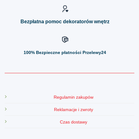
na
na
stronie
stronie
produktu
produktu
Bezpłatna pomoc dekoratorów wnętrz
100%
Bezpieczne płatności Przelewy24
Regulamin zakupów
Reklamacje i zwroty
Czas dostawy