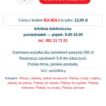
Alternative:
Cena z kodem
BAJBAJ
to tylko:
12,00 zł
Infolinia telefoniczna:
poniedziałek — piątek: 9.00-16.00
tel.: 881 31 71 81
Darmowa wysyłka dla zamówień powyżej 500 zł
Realizacja zamówień 5-8 dni roboczych.
Polska firma, polskie produkty.
SKU: art/
620806-p
Kategorii:
Obrazy i plakaty
,
plakat na prezent
,
Plakaty cytaty i napisy
,
plakaty do pokoju
,
Plakaty do siłowni
,
Plakaty do sypialni
,
Plakaty
kolorowe
,
Plakaty na ściany
,
Plakaty pionowe