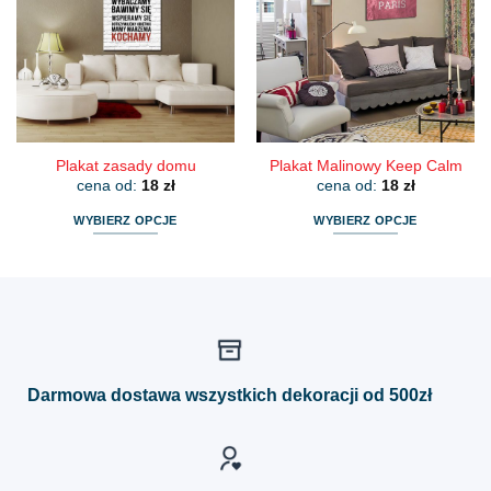
Opcje
Opcje
można
można
wybrać
wybrać
na
na
stronie
stronie
produktu
produktu
Plakat zasady domu
Plakat Malinowy Keep Calm
cena od:
18
zł
cena od:
18
zł
WYBIERZ OPCJE
WYBIERZ OPCJE
Ten
Ten
produkt
produkt
ma
ma
wiele
wiele
wariantów.
wariantów.
Opcje
Opcje
można
można
Darmowa dostawa wszystkich dekoracji od 500zł
wybrać
wybrać
na
na
stronie
stronie
produktu
produktu