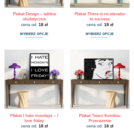
Plakat Design – tablica
Plakat There is no elevator
okulistyczna
to success
cena od:
18
zł
cena od:
18
zł
WYBIERZ OPCJE
WYBIERZ OPCJE
Ten
Ten
produkt
produkt
ma
ma
wiele
wiele
wariantów.
wariantów.
Opcje
Opcje
można
można
wybrać
wybrać
na
na
stronie
stronie
produktu
produktu
Plakat I hate mondays – I
Plakat Twarz Komiksu
love friday
Przerażenie
cena od:
18
zł
cena od:
18
zł