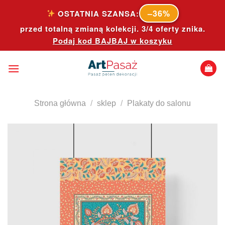
Skip
–36%
OSTATNIA SZANSA:
to
przed totalną zmianą kolekcji. 3/4 oferty znika.
content
Podaj kod
BAJBAJ
w koszyku
Strona główna
/
sklep
/
Plakaty do salonu