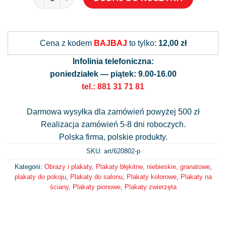
Alternative:
Cena z kodem
BAJBAJ
to tylko:
12,00 zł
Infolinia telefoniczna:
poniedziałek — piątek: 9.00-16.00
tel.: 881 31 71 81
Darmowa wysyłka dla zamówień powyżej 500 zł
Realizacja zamówień 5-8 dni roboczych.
Polska firma, polskie produkty.
SKU: art/
620802-p
Kategorii:
Obrazy i plakaty
,
Plakaty błękitne, niebieskie, granatowe
,
plakaty do pokoju
,
Plakaty do salonu
,
Plakaty kolorowe
,
Plakaty na
ściany
,
Plakaty pionowe
,
Plakaty zwierzęta