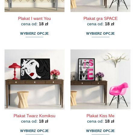
stronie
stronie
produktu
produktu
Plakat I want You
Plakat gra SPACE
cena od:
18
zł
cena od:
18
zł
WYBIERZ OPCJE
WYBIERZ OPCJE
Ten
Ten
produkt
produkt
ma
ma
wiele
wiele
wariantów.
wariantów.
Opcje
Opcje
można
można
wybrać
wybrać
na
na
stronie
stronie
produktu
produktu
Plakat Twarz Komiksu
Plakat Kiss Me
cena od:
18
zł
cena od:
18
zł
WYBIERZ OPCJE
WYBIERZ OPCJE