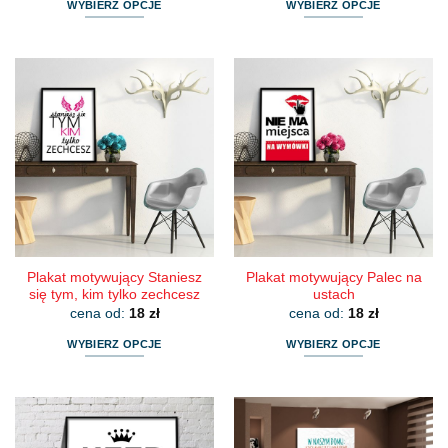
WYBIERZ OPCJE
WYBIERZ OPCJE
Ten
Ten
produkt
produkt
ma
ma
wiele
wiele
wariantów.
wariantów.
Opcje
Opcje
można
można
wybrać
wybrać
na
na
stronie
stronie
produktu
produktu
Plakat motywujący Staniesz
Plakat motywujący Palec na
się tym, kim tylko zechcesz
ustach
cena od:
18
zł
cena od:
18
zł
WYBIERZ OPCJE
WYBIERZ OPCJE
Ten
Ten
produkt
produkt
ma
ma
wiele
wiele