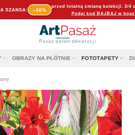
przed totalną zmianą kolekcji. 3/4 o
–36%
A SZANSA:
Podaj kod
BAJBAJ
w kosz
Y
OBRAZY NA PŁÓTNIE
FOTOTAPETY
D
ianę