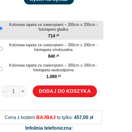
Kolorowa tapeta ze zwierzętami – 300cm x 200cm -
fototapeta gładka
714
zł
Kolorowa tapeta ze zwierzętami – 300cm x 200cm -
fototapeta strukturalna
840
zł
Kolorowa tapeta ze zwierzętami – 300cm x 200cm -
fototapeta wodoodporna
1,080
zł
ilość Kolorowa tapeta ze zwierzętami
DODAJ DO KOSZYKA
Alternative:
Cena z kodem
BAJBAJ
to tylko:
457,00 zł
Infolinia telefoniczna: