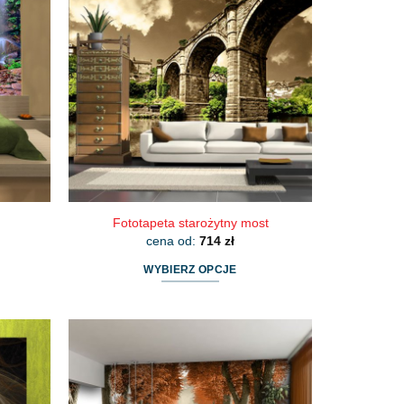
wariantów.
Opcje
można
wybrać
na
stronie
produktu
Fototapeta starożytny most
cena od:
714
zł
WYBIERZ OPCJE
Ten
produkt
ma
wiele
wariantów.
Opcje