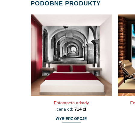
PODOBNE PRODUKTY
Fototapeta arkady
Fo
cena od:
714
zł
WYBIERZ OPCJE
Ten
produkt