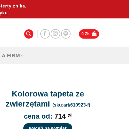
ferty znika.
yku
0
ZŁ
LA FIRM
Kolorowa tapeta ze
zwierzętami
(sku:art/610923-f)
cena od:
714
zł
wyceń na wymiar