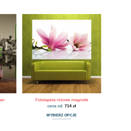
tan
Fototapeta różowe magnolie
cena od:
714
zł
WYBIERZ OPCJE
Ten
produkt