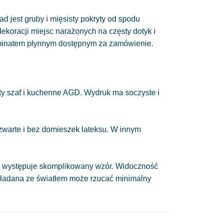
ad jest gruby i mięsisty pokryty od spodu
 dekoracji miejsc narażonych na częsty dotyk i
minatem płynnym dostępnym za zamówienie.
y szaf i kuchenne AGD. Wydruk ma soczyste i
 zwarte i bez domieszek lateksu. W innym
nie występuje skomplikowany wzór. Widoczność
układana ze światłem może rzucać minimalny