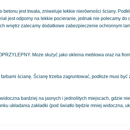
 betonu jest trwała, zniweluje lekkie nierówności ściany. Podkł
eriał jest odporny na lekkie pocieranie, jednak nie polecamy do
ych wnętrz zalecamy dodatkowe zabezpieczenie ochronnym la
OPRZYLEPNY. Może służyć jako okleina meblowa oraz na front
 farbami ścianę. Ścianę trzeba zagruntować, podłoże musi być
.
widoczna bardziej na jasnych i jednolitych miejscach, gdzie 
runku układania zakładki (pod światło będzie mniej widoczna, 