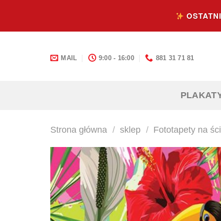
Skip
OSTATNI
to
content
MAIL
9:00 - 16:00
881 31 71 81
PLAKAT
Strona główna
/
sklep
/
Fototapety na śc