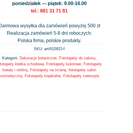
poniedziałek — piątek: 9.00-16.00
tel.: 881 31 71 81
Darmowa wysyłka dla zamówień powyżej 500 zł
Realizacja zamówień 5-8 dni roboczych.
Polska firma, polskie produkty.
SKU: art/
610923-f
Kategorii:
Dekoracje botaniczne
,
Fototapety do salonu
,
ototapety klatka schodowa
,
Fototapety kolorowe
,
Fototapety
kwiaty i rośliny
,
Fototapety na ścianę
,
fototapety salon
kosmetyczny
,
Fototapety tropikalne
,
Fototapety zwierzęta