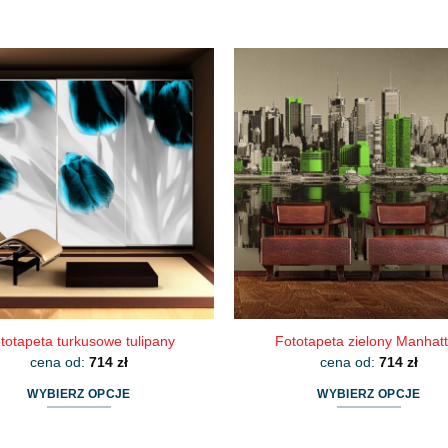
totapeta turkusowe tulipany
Fototapeta zielony Manhat
cena od:
714
zł
cena od:
714
zł
WYBIERZ OPCJE
WYBIERZ OPCJE
Ten
Ten
produkt
produkt