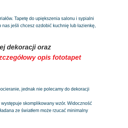
łów. Tapetę do upiększenia salonu i sypialni
as jeśli chcesz ozdobić kuchnię lub łazienkę,
j dekoracji oraz
szczegółowy opis fototapet
 pocieranie, jednak nie polecamy do dekoracji
nie występuje skomplikowany wzór. Widoczność
układana ze światłem może rzucać minimalny