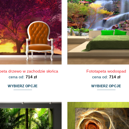
wariantów.
wariantów.
Opcje
Opcje
można
można
wybrać
wybrać
na
na
stronie
stronie
produktu
produktu
peta drzewo w zachodzie słońca
Fototapeta wodospad
cena od:
714
zł
cena od:
714
zł
WYBIERZ OPCJE
WYBIERZ OPCJE
Ten
Ten
produkt
produkt
ma
ma
wiele
wiele
wariantów.
wariantów.
Opcje
Opcje