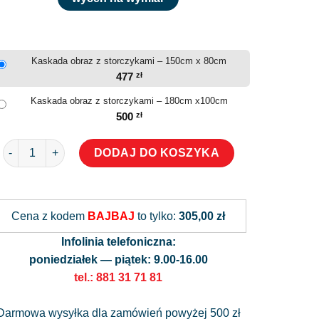
Kaskada obraz z storczykami – 150cm x 80cm
477
zł
Kaskada obraz z storczykami – 180cm x100cm
500
zł
ilość Kaskada obraz z storczykami
DODAJ DO KOSZYKA
Alternative:
Cena z kodem
BAJBAJ
to tylko:
305,00 zł
Infolinia telefoniczna:
poniedziałek — piątek: 9.00-16.00
tel.: 881 31 71 81
Darmowa wysyłka dla zamówień powyżej 500 zł