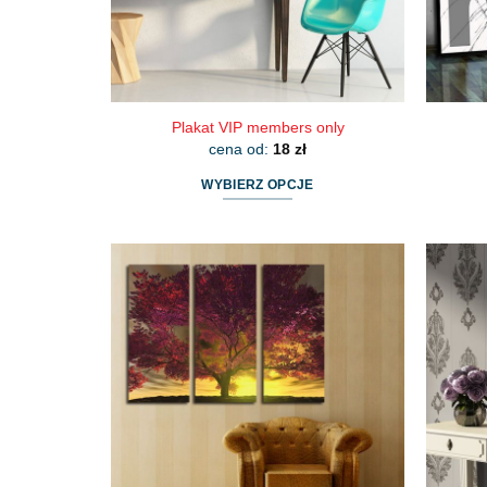
Plakat VIP members only
cena od:
18
zł
WYBIERZ OPCJE
Ten
produkt
ma
wiele
wariantów.
Opcje
można
wybrać
na
stronie
produktu