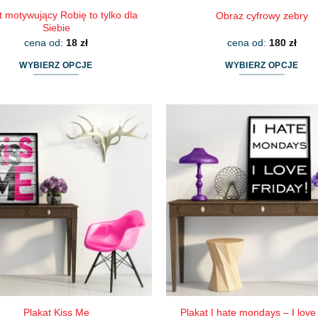
t motywujący Robię to tylko dla
Obraz cyfrowy zebry
Siebie
cena od:
18
zł
cena od:
180
zł
WYBIERZ OPCJE
WYBIERZ OPCJE
Ten
Ten
produkt
produkt
ma
ma
wiele
wiele
wariantów.
wariantów.
Opcje
Opcje
można
można
wybrać
wybrać
na
na
stronie
stronie
produktu
produktu
Plakat Kiss Me
Plakat I hate mondays – I love 