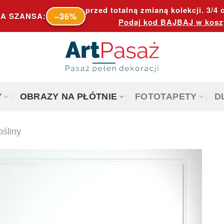
przed totalną zmianą kolekcji. 3/4 o
–36%
A SZANSA:
Podaj kod
BAJBAJ
w kosz
Y
OBRAZY NA PŁÓTNIE
FOTOTAPETY
D
ośliny