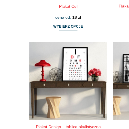
Plaka
Plakat Cel
cena od:
18
zł
WYBIERZ OPCJE
Ten
produkt
ma
wiele
wariantów.
Opcje
można
wybrać
na
stronie
produktu
Plakat Design – tablica okulistyczna