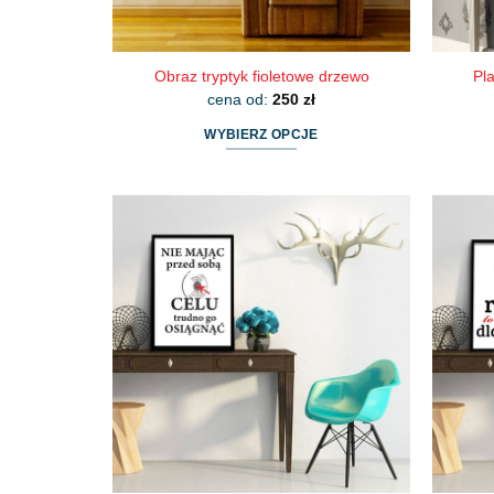
Obraz tryptyk fioletowe drzewo
Pl
cena od:
250
zł
WYBIERZ OPCJE
Ten
produkt
ma
wiele
wariantów.
Opcje
można
wybrać
na
stronie
produktu