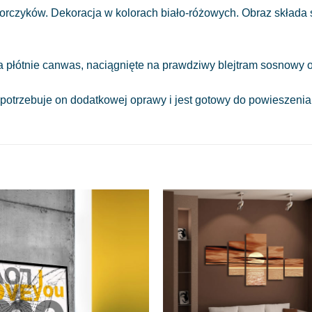
rczyków. Dekoracja w kolorach biało-różowych. Obraz składa si
a płótnie canwas, naciągnięte na prawdziwy blejtram sosnowy o
 potrzebuje on dodatkowej oprawy i jest gotowy do powieszeni