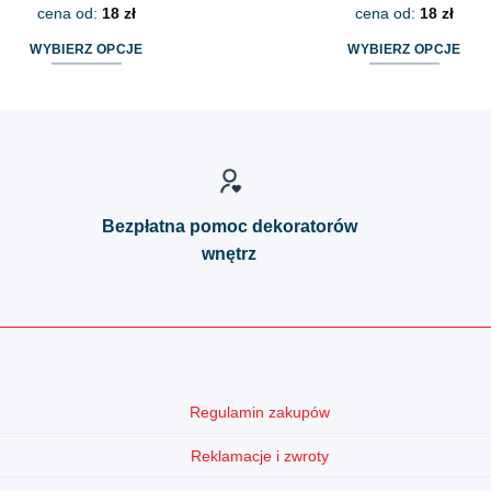
cena od:
18
zł
cena od:
18
zł
WYBIERZ OPCJE
WYBIERZ OPCJE
Ten
Ten
produkt
produkt
ma
ma
wiele
wiele
wariantów.
wariantów.
Opcje
Opcje
Bezpłatna pomoc dekoratorów
można
można
wnętrz
wybrać
wybrać
na
na
stronie
stronie
produktu
produktu
Regulamin zakupów
Reklamacje i zwroty