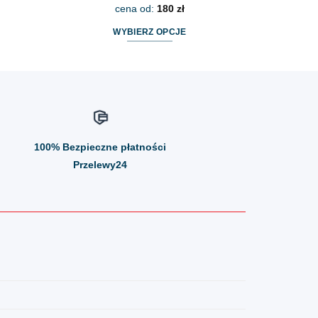
cena od:
180
zł
WYBIERZ OPCJE
Ten
produkt
ma
wiele
wariantów.
Opcje
100%
Bezpieczne płatności
można
wybrać
Przelewy24
na
stronie
produktu