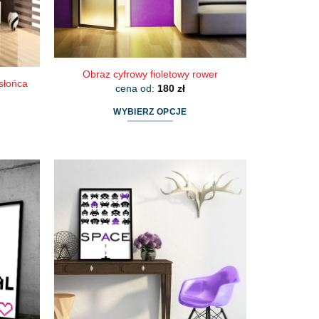
Obraz cyfrowy fioletowy rower
słońca
cena od:
180
zł
WYBIERZ OPCJE
Ten
produkt
ma
wiele
wariantów.
Opcje
można
wybrać
na
stronie
produktu