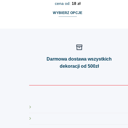
cena od:
18
zł
WYBIERZ OPCJE
Ten
produkt
ma
wiele
wariantów.
Opcje
Darmowa dostawa wszystkich
można
dekoracji od 500zł
wybrać
na
stronie
produktu