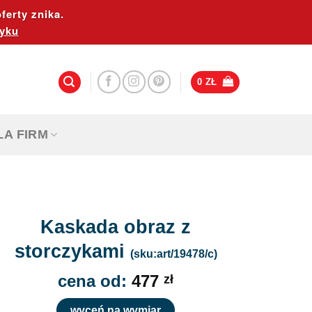
ferty znika.
yku
0
ZŁ
LA FIRM
Kaskada obraz z
storczykami
(sku:art/19478/c)
cena od:
477
zł
wyceń na wymiar