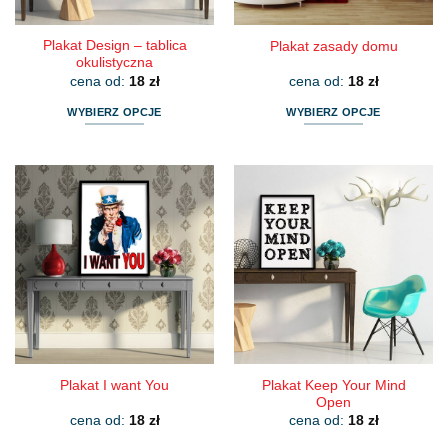
Plakat Design – tablica
Plakat zasady domu
okulistyczna
cena od:
18
zł
cena od:
18
zł
WYBIERZ OPCJE
WYBIERZ OPCJE
Ten
Ten
produkt
produkt
ma
ma
wiele
wiele
wariantów.
wariantów.
Opcje
Opcje
można
można
wybrać
wybrać
na
na
stronie
stronie
produktu
produktu
Plakat Keep Your Mind
Plakat I want You
Open
cena od:
18
zł
cena od:
18
zł