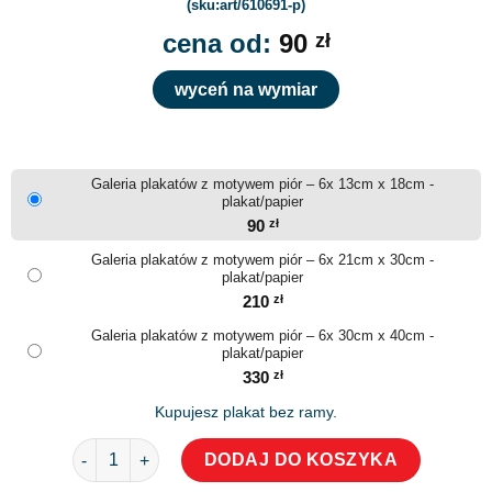
(sku:art/610691-p)
cena od:
90
zł
wyceń na wymiar
Galeria plakatów z motywem piór – 6x 13cm x 18cm -
plakat/papier
90
zł
Galeria plakatów z motywem piór – 6x 21cm x 30cm -
plakat/papier
210
zł
Galeria plakatów z motywem piór – 6x 30cm x 40cm -
plakat/papier
330
zł
Kupujesz plakat bez ramy.
ilość Galeria plakatów z motywem piór
DODAJ DO KOSZYKA