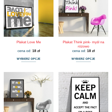
wariantów.
wariantów.
Opcje
Opcje
można
można
wybrać
wybrać
na
na
stronie
stronie
produktu
produktu
Plakat Think pink- myśl na
Plakat Love Me
różowo
cena od:
18
zł
cena od:
18
zł
WYBIERZ OPCJE
WYBIERZ OPCJE
Ten
Ten
produkt
produkt
ma
ma
wiele
wiele
wariantów.
wariantów.
Opcje
Opcje
można
można
wybrać
wybrać
na
na
stronie
stronie