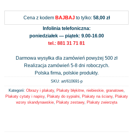
Alternative:
Cena z kodem
BAJBAJ
to tylko:
58,00 zł
Infolinia telefoniczna:
poniedziałek — piątek: 9.00-16.00
tel.: 881 31 71 81
Darmowa wysyłka dla zamówień powyżej 500 zł
Realizacja zamówień 5-8 dni roboczych.
Polska firma, polskie produkty.
SKU: art/
610691-p
Kategorii:
Obrazy i plakaty
,
Plakaty błękitne, niebieskie, granatowe
,
Plakaty cytaty i napisy
,
Plakaty do sypialni
,
Plakaty na ściany
,
Plakaty
wzory skandynawskie
,
Plakaty zestawy
,
Plakaty zwierzęta