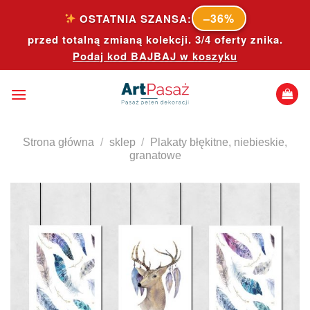
Skip
–36%
OSTATNIA SZANSA:
to
przed totalną zmianą kolekcji. 3/4 oferty znika.
content
Podaj kod
BAJBAJ
w koszyku
Strona główna
/
sklep
/
Plakaty błękitne, niebieskie,
granatowe