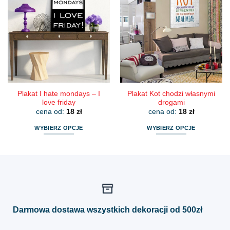
wariantów.
wariantów.
Opcje
Opcje
można
można
wybrać
wybrać
na
na
stronie
stronie
produktu
produktu
Plakat I hate mondays – I
Plakat Kot chodzi własnymi
love friday
drogami
cena od:
18
zł
cena od:
18
zł
WYBIERZ OPCJE
WYBIERZ OPCJE
Ten
Ten
produkt
produkt
ma
ma
wiele
wiele
wariantów.
wariantów.
Opcje
Opcje
można
można
Darmowa dostawa wszystkich dekoracji od 500zł
wybrać
wybrać
na
na