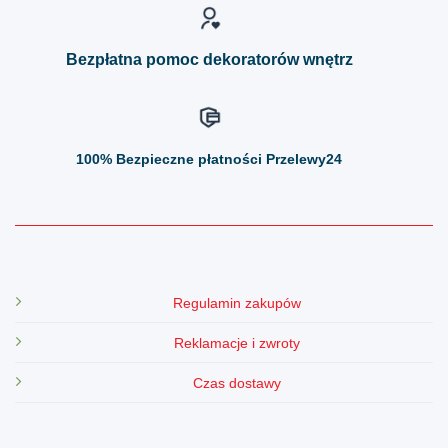
stronie
stronie
produktu
produktu
Bezpłatna pomoc dekoratorów wnętrz
100%
Bezpieczne płatności Przelewy24
Regulamin zakupów
Reklamacje i zwroty
Czas dostawy