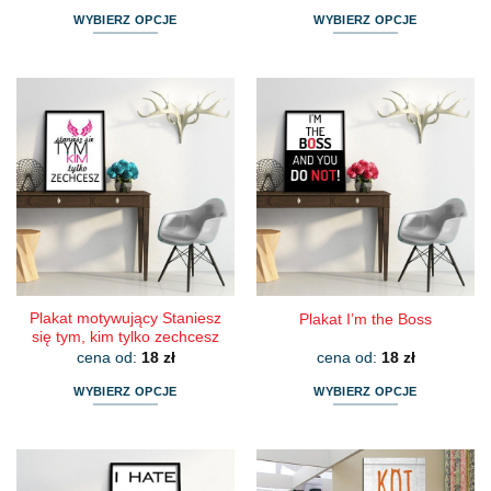
WYBIERZ OPCJE
WYBIERZ OPCJE
Ten
Ten
produkt
produkt
ma
ma
wiele
wiele
wariantów.
wariantów.
Opcje
Opcje
można
można
wybrać
wybrać
na
na
stronie
stronie
produktu
produktu
Plakat motywujący Staniesz
Plakat I’m the Boss
się tym, kim tylko zechcesz
cena od:
18
zł
cena od:
18
zł
WYBIERZ OPCJE
WYBIERZ OPCJE
Ten
Ten
produkt
produkt
ma
ma
wiele
wiele