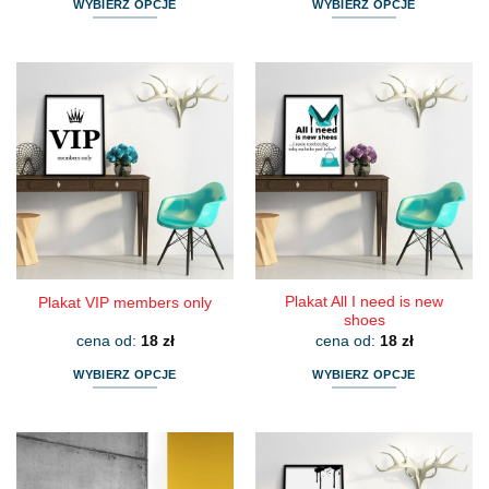
WYBIERZ OPCJE
WYBIERZ OPCJE
Ten
Ten
produkt
produkt
ma
ma
wiele
wiele
wariantów.
wariantów.
Opcje
Opcje
można
można
wybrać
wybrać
na
na
stronie
stronie
produktu
produktu
Plakat All I need is new
Plakat VIP members only
shoes
cena od:
18
zł
cena od:
18
zł
WYBIERZ OPCJE
WYBIERZ OPCJE
Ten
Ten
produkt
produkt
ma
ma
wiele
wiele