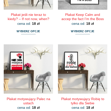
produktu
produktu
Plakat jeśli nie teraz to
Plakat Keep Calm and
kiedy? – If not now, when?
accep the fact I’m the Boss
cena od:
18
zł
cena od:
18
zł
WYBIERZ OPCJE
WYBIERZ OPCJE
Ten
Ten
produkt
produkt
ma
ma
wiele
wiele
wariantów.
wariantów.
Opcje
Opcje
można
można
wybrać
wybrać
na
na
stronie
stronie
produktu
produktu
Plakat motywujący Palec na
Plakat motywujący Robię to
ustach
tylko dla Siebie
cena od:
18
zł
cena od:
18
zł