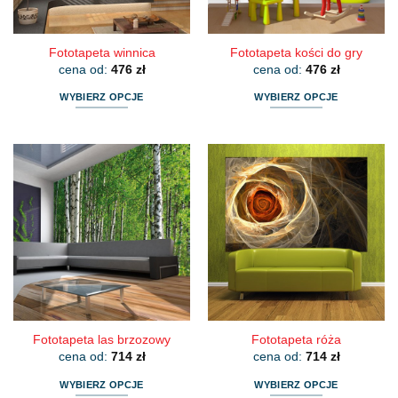
produktu
produktu
Fototapeta winnica
Fototapeta kości do gry
cena od:
476
zł
cena od:
476
zł
WYBIERZ OPCJE
WYBIERZ OPCJE
Ten
Ten
produkt
produkt
ma
ma
wiele
wiele
wariantów.
wariantów.
Opcje
Opcje
można
można
wybrać
wybrać
na
na
stronie
stronie
produktu
produktu
Fototapeta las brzozowy
Fototapeta róża
cena od:
714
zł
cena od:
714
zł
WYBIERZ OPCJE
WYBIERZ OPCJE