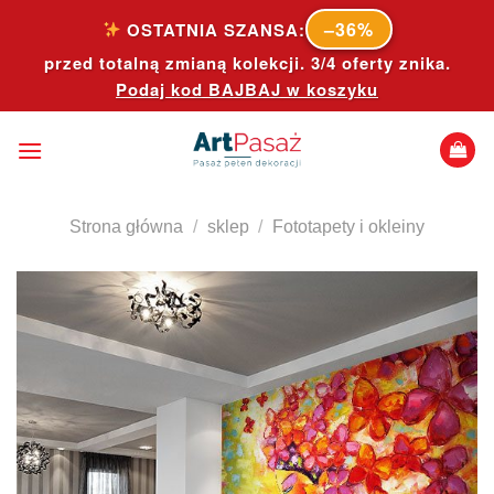
Skip
–36%
OSTATNIA SZANSA:
to
przed totalną zmianą kolekcji. 3/4 oferty znika.
content
Podaj kod
BAJBAJ
w koszyku
Strona główna
/
sklep
/
Fototapety i okleiny