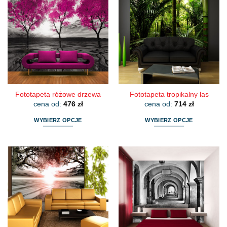
Fototapeta różowe drzewa
Fototapeta tropikalny las
cena od:
476
zł
cena od:
714
zł
WYBIERZ OPCJE
WYBIERZ OPCJE
Ten
Ten
produkt
produkt
ma
ma
wiele
wiele
wariantów.
wariantów.
Opcje
Opcje
można
można
wybrać
wybrać
na
na