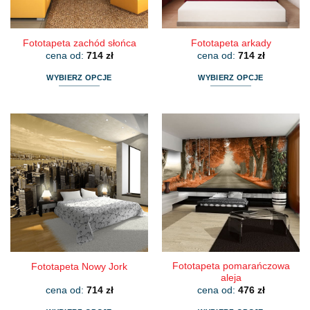
stronie
stronie
produktu
produktu
Fototapeta zachód słońca
Fototapeta arkady
cena od:
714
zł
cena od:
714
zł
WYBIERZ OPCJE
WYBIERZ OPCJE
Ten
Ten
produkt
produkt
ma
ma
wiele
wiele
wariantów.
wariantów.
Opcje
Opcje
można
można
wybrać
wybrać
na
na
stronie
stronie
produktu
produktu
Fototapeta pomarańczowa
Fototapeta Nowy Jork
aleja
cena od:
714
zł
cena od:
476
zł