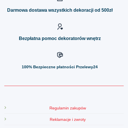
Opcje
Opcje
można
można
Darmowa dostawa wszystkich dekoracji od 500zł
wybrać
wybrać
na
na
stronie
stronie
produktu
produktu
Bezpłatna pomoc dekoratorów wnętrz
100%
Bezpieczne płatności Przelewy24
Regulamin zakupów
Reklamacje i zwroty