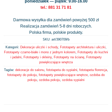
poniedziałek — piątek: 9.00-16.00
tel.: 881 31 71 81
Darmowa wysyłka dla zamówień powyżej 500 zł
Realizacja zamówień 5-8 dni roboczych.
Polska firma, polskie produkty.
SKU: art/
390709/b
Kategorii:
Dekoracje uliczki i schody
,
Fototapety architektura i uliczki
,
Fototapety czarno-białe i mono z jednym kolorem
,
Fototapety do kuchni
i jadalni
,
Fototapety i okleiny
,
Fototapety na ścianę
,
Fototapety
powiększające wnętrza
Tagów:
dekoracje do salonu
,
fototapeta do sypialni
,
fototapeta florencja
,
fototapety do pokoju
,
fototapety powiększające wnętrze
,
ozdoba do
pokoju
,
ozdoba pokoju
,
ozdoba sypialni