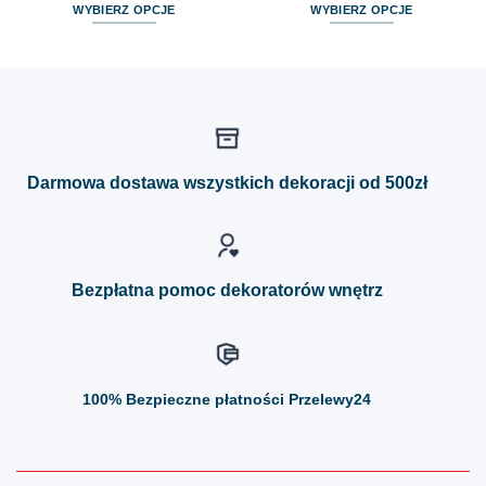
WYBIERZ OPCJE
WYBIERZ OPCJE
Ten
Ten
produkt
produkt
ma
ma
wiele
wiele
wariantów.
wariantów.
Opcje
Opcje
można
można
Darmowa dostawa wszystkich dekoracji od 500zł
wybrać
wybrać
na
na
stronie
stronie
produktu
produktu
Bezpłatna pomoc dekoratorów wnętrz
100%
Bezpieczne płatności Przelewy24