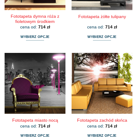
produktu
produktu
Fototapeta dymna róża z
Fototapeta żółte tulipany
fioletowym środkiem
cena od:
714
zł
cena od:
714
zł
WYBIERZ OPCJE
WYBIERZ OPCJE
Ten
Ten
produkt
produkt
ma
ma
wiele
wiele
wariantów.
wariantów.
Opcje
Opcje
można
można
wybrać
wybrać
na
na
stronie
stronie
produktu
produktu
Fototapeta miasto nocą
Fototapeta zachód słońca
cena od:
714
zł
cena od:
714
zł
WYBIERZ OPCJE
WYBIERZ OPCJE