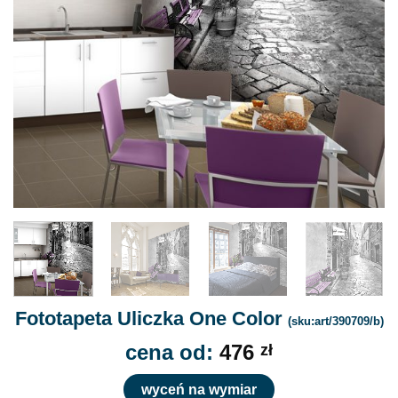
Fototapeta Uliczka One Color
(sku:art/390709/b)
cena od:
476
zł
wyceń na wymiar