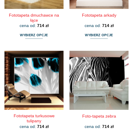
produktu
produktu
Fototapeta dmuchawce na
Fototapeta arkady
łące
cena od:
714
zł
cena od:
714
zł
WYBIERZ OPCJE
WYBIERZ OPCJE
Ten
Ten
produkt
produkt
ma
ma
wiele
wiele
wariantów.
wariantów.
Opcje
Opcje
można
można
wybrać
wybrać
na
na
stronie
stronie
produktu
produktu
Fototapeta turkusowe
Foto-tapeta zebra
tulipany
cena od:
714
zł
cena od:
714
zł