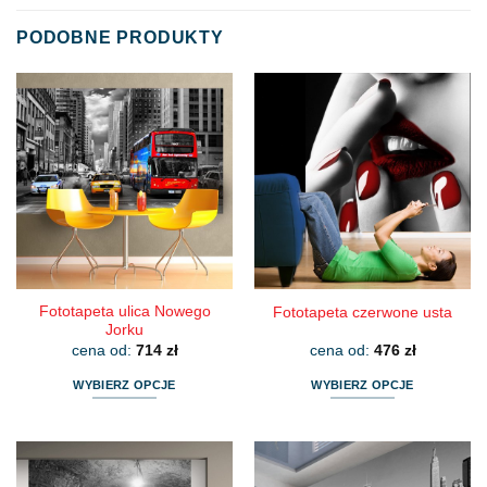
PODOBNE PRODUKTY
Fototapeta ulica Nowego
Fototapeta czerwone usta
Jorku
cena od:
714
zł
cena od:
476
zł
WYBIERZ OPCJE
WYBIERZ OPCJE
Ten
Ten
produkt
produkt
ma
ma
wiele
wiele