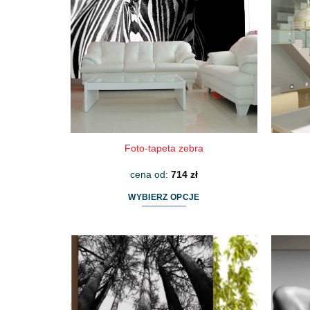
Foto-tapeta zebra
cena od:
714
zł
WYBIERZ OPCJE
Ten
produkt
ma
wiele
wariantów.
Opcje
można