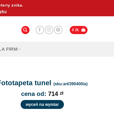
ferty znika.
yku
0
ZŁ
LA FIRM
Fototapeta tunel
(sku:art/390400/a)
cena od:
714
zł
wyceń na wymiar