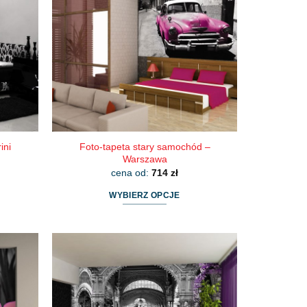
Foto-tapeta stary samochód –
ini
Warszawa
cena od:
714
zł
WYBIERZ OPCJE
Ten
produkt
ma
wiele
wariantów.
Opcje
można