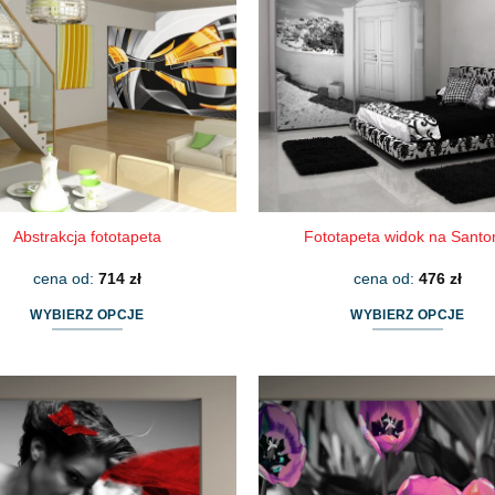
Abstrakcja fototapeta
Fototapeta widok na Santor
cena od:
714
zł
cena od:
476
zł
WYBIERZ OPCJE
WYBIERZ OPCJE
Ten
Ten
produkt
produkt
ma
ma
wiele
wiele
wariantów.
wariantów.
Opcje
Opcje
można
można