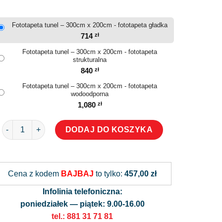
Fototapeta tunel – 300cm x 200cm - fototapeta gładka
714
zł
Fototapeta tunel – 300cm x 200cm - fototapeta
strukturalna
840
zł
Fototapeta tunel – 300cm x 200cm - fototapeta
wodoodporna
1,080
zł
ilość Fototapeta tunel
DODAJ DO KOSZYKA
Alternative:
Cena z kodem
BAJBAJ
to tylko:
457,00 zł
Infolinia telefoniczna:
poniedziałek — piątek: 9.00-16.00
tel.: 881 31 71 81