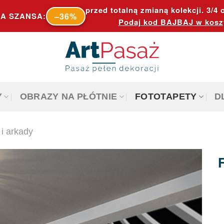
przed totalną zmianą kolekcji. 3/4 o
–36%
A SZANSA:
Podaj kod
BAJBAJ
w kosz
Y
OBRAZY NA PŁÓTNIE
FOTOTAPETY
D
 i arkady