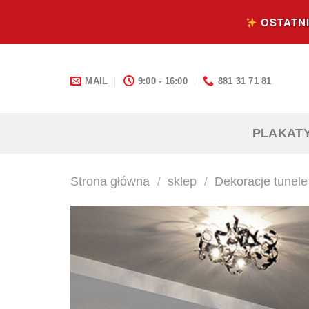
Skip
OSTATNI
to
content
MAIL
9:00 - 16:00
881 31 71 81
PLAKAT
Strona główna
/
sklep
/
Dekoracje tunele