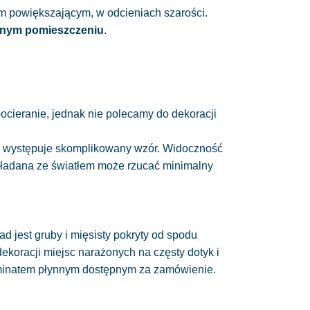
em powiększającym, w odcieniach szarości.
lnym pomieszczeniu
.
 pocieranie, jednak nie polecamy do dekoracji
nie występuje skomplikowany wzór. Widoczność
układana ze światłem może rzucać minimalny
ad jest gruby i mięsisty pokryty od spodu
 dekoracji miejsc narażonych na częsty dotyk i
minatem płynnym dostępnym za zamówienie.