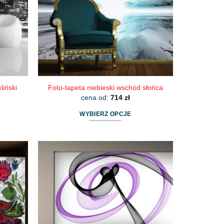
wybrać
na
stronie
produktu
liński
Foto-tapeta niebieski wschód słońca
cena od:
714
zł
WYBIERZ OPCJE
Ten
produkt
ma
wiele
wariantów.
Opcje
można
wybrać
na