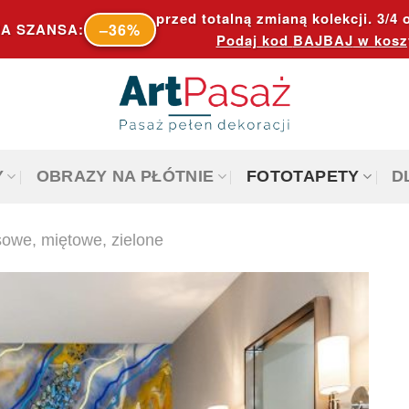
przed totalną zmianą kolekcji. 3/4 o
–36%
A SZANSA:
Podaj kod
BAJBAJ
w kosz
Y
OBRAZY NA PŁÓTNIE
FOTOTAPETY
D
sowe, miętowe, zielone