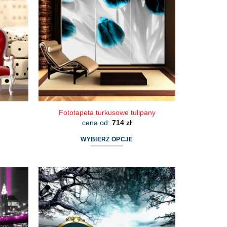
Fototapeta turkusowe tulipany
cena od:
714
zł
WYBIERZ OPCJE
Ten
produkt
ma
wiele
wariantów.
Opcje
można