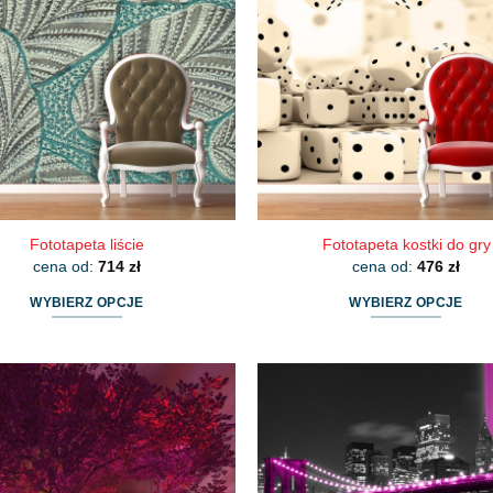
Fototapeta liście
Fototapeta kostki do gry
cena od:
714
zł
cena od:
476
zł
WYBIERZ OPCJE
WYBIERZ OPCJE
Ten
Ten
produkt
produkt
ma
ma
wiele
wiele
wariantów.
wariantów.
Opcje
Opcje
można
można