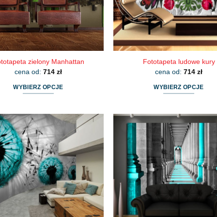
stronie
stronie
produktu
produktu
totapeta zielony Manhattan
Fototapeta ludowe kury
cena od:
714
zł
cena od:
714
zł
WYBIERZ OPCJE
WYBIERZ OPCJE
Ten
Ten
produkt
produkt
ma
ma
wiele
wiele
wariantów.
wariantów.
Opcje
Opcje
można
można
wybrać
wybrać
na
na
stronie
stronie
produktu
produktu