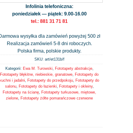
Infolinia telefoniczna:
poniedziałek — piątek: 9.00-16.00
tel.: 881 31 71 81
Darmowa wysyłka dla zamówień powyżej 500 zł
Realizacja zamówień 5-8 dni roboczych.
Polska firma, polskie produkty.
SKU: art/
et131b/f
Kategorii:
Ewa M. Turowski
,
Fototapety abstrakcje
,
Fototapety błękitne, niebieskie, granatowe
,
Fototapety do
kuchni i jadalni
,
Fototapety do przedpokoju
,
Fototapety do
salonu
,
Fototapety do łazienki
,
Fototapety i okleiny
,
Fototapety na ścianę
,
Fototapety turkusowe, miętowe,
zielone
,
Fototapety żółte pomarańczowe czerwone