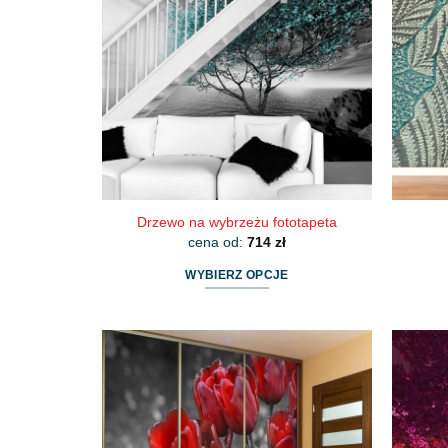
Drzewo na wybrzeżu fototapeta
cena od:
714
zł
WYBIERZ OPCJE
Ten
produkt
ma
wiele
wariantów.
Opcje
można