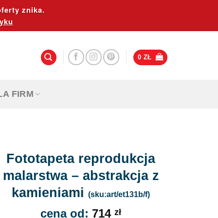
ferty znika.
yku
0
ZŁ
LA FIRM
Fototapeta reprodukcja
malarstwa – abstrakcja z
kamieniami
(sku:art/et131b/f)
cena od:
714
zł