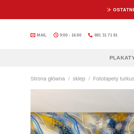
Skip
OSTATNI
to
content
MAIL
9:00 - 16:00
881 31 71 81
PLAKAT
Strona główna
/
sklep
/
Fototapety turku