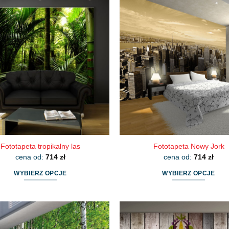
ma
ma
wiele
wiele
wariantów.
wariantów.
Opcje
Opcje
można
można
wybrać
wybrać
na
na
stronie
stronie
produktu
produktu
Fototapeta tropikalny las
Fototapeta Nowy Jork
cena od:
714
zł
cena od:
714
zł
WYBIERZ OPCJE
WYBIERZ OPCJE
Ten
Ten
produkt
produkt
ma
ma
wiele
wiele