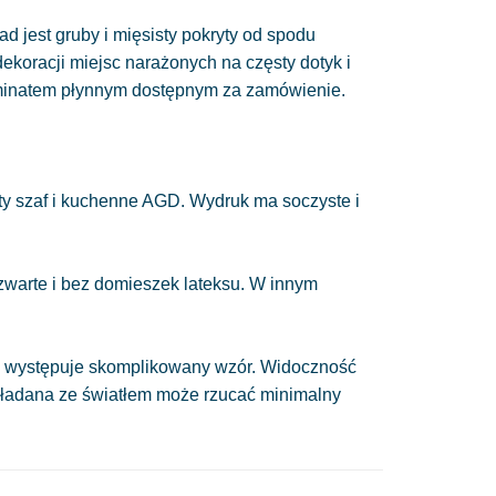
ad jest gruby i mięsisty pokryty od spodu
 dekoracji miejsc narażonych na częsty dotyk i
minatem płynnym dostępnym za zamówienie.
y szaf i kuchenne AGD. Wydruk ma soczyste i
 zwarte i bez domieszek lateksu. W innym
nie występuje skomplikowany wzór. Widoczność
układana ze światłem może rzucać minimalny