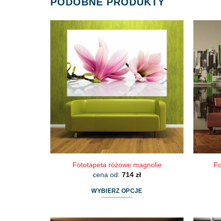
PODOBNE PRODUKTY
Fototapeta różowe magnolie
Fo
cena od:
714
zł
WYBIERZ OPCJE
Ten
produkt