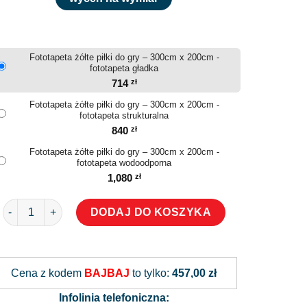
Fototapeta żółte piłki do gry – 300cm x 200cm -
fototapeta gładka
714
zł
Fototapeta żółte piłki do gry – 300cm x 200cm -
fototapeta strukturalna
840
zł
Fototapeta żółte piłki do gry – 300cm x 200cm -
fototapeta wodoodporna
1,080
zł
ilość Fototapeta żółte piłki do gry
DODAJ DO KOSZYKA
Alternative:
Cena z kodem
BAJBAJ
to tylko:
457,00 zł
Infolinia telefoniczna: