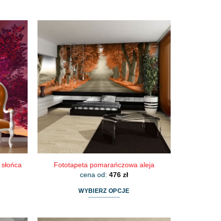
 słońca
Fototapeta pomarańczowa aleja
cena od:
476
zł
WYBIERZ OPCJE
Ten
produkt