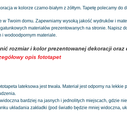
racja w kolorze czarno-białym z żółtym. Tapetę polecamy do dek
ne w Twoim domu. Zapewniamy wysoką jakość wydruków i materia
atunkowych materiałów prezentowanych na stronie. Napisz do n
ym i wodoodpornym materiale.
nić rozmiar i kolor prezentowanej dekoracji or
czegółowy opis fototapet
totapeta lateksowa jest trwała. Materiał jest odporny na lekkie
udzenia.
widoczna bardziej na jasnych i jednolitych miejscach, gdzie 
runku układania zakładki (pod światło będzie mniej widoczna, 