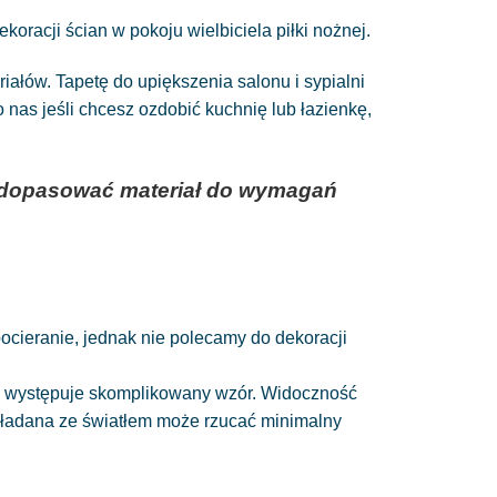
oracji ścian w pokoju wielbiciela piłki nożnej.
łów. Tapetę do upiększenia salonu i sypialni
as jeśli chcesz ozdobić kuchnię lub łazienkę,
az dopasować materiał do wymagań
 pocieranie, jednak nie polecamy do dekoracji
nie występuje skomplikowany wzór. Widoczność
układana ze światłem może rzucać minimalny