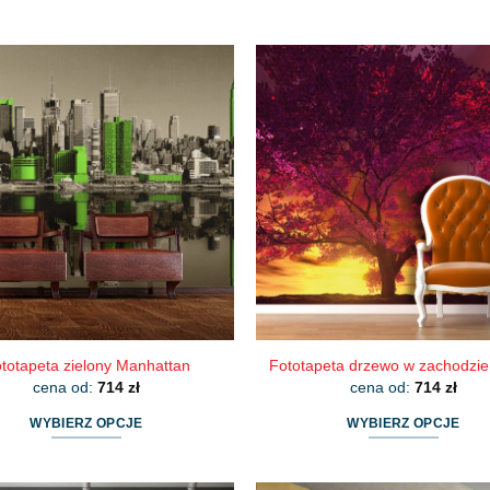
totapeta zielony Manhattan
Fototapeta drzewo w zachodzie
cena od:
714
zł
cena od:
714
zł
WYBIERZ OPCJE
WYBIERZ OPCJE
Ten
Ten
produkt
produkt