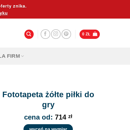
ferty znika.
yku
0
ZŁ
LA FIRM
Fototapeta żółte piłki do
gry
cena od:
714
zł
wyceń na wymiar