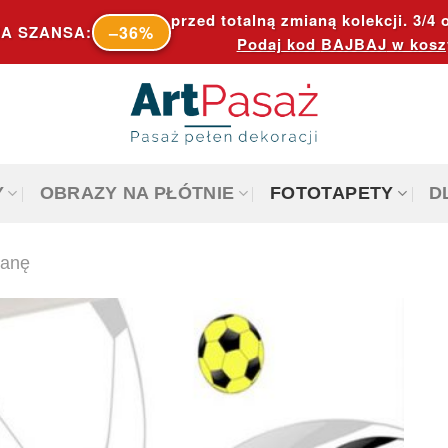
przed totalną zmianą kolekcji. 3/4 o
–36%
A SZANSA:
Podaj kod
BAJBAJ
w kosz
Y
OBRAZY NA PŁÓTNIE
FOTOTAPETY
D
ianę