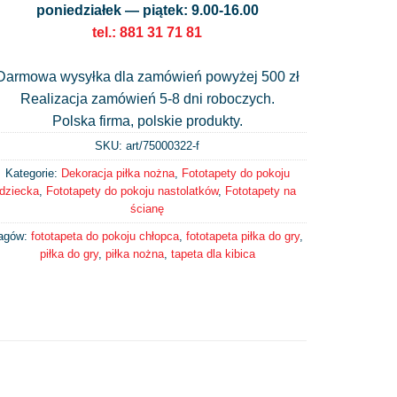
poniedziałek — piątek: 9.00-16.00
tel.: 881 31 71 81
Darmowa wysyłka dla zamówień powyżej 500 zł
Realizacja zamówień 5-8 dni roboczych.
Polska firma, polskie produkty.
SKU: art/
75000322-f
Kategorie:
Dekoracja piłka nożna
,
Fototapety do pokoju
dziecka
,
Fototapety do pokoju nastolatków
,
Fototapety na
ścianę
agów:
fototapeta do pokoju chłopca
,
fototapeta piłka do gry
,
piłka do gry
,
piłka nożna
,
tapeta dla kibica