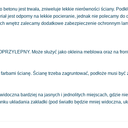
 betonu jest trwała, zniweluje lekkie nierówności ściany. Podkł
eriał jest odporny na lekkie pocieranie, jednak nie polecamy do
ych wnętrz zalecamy dodatkowe zabezpieczenie ochronnym la
OPRZYLEPNY. Może służyć jako okleina meblowa oraz na front
 farbami ścianę. Ścianę trzeba zagruntować, podłoże musi być
.
widoczna bardziej na jasnych i jednolitych miejscach, gdzie 
runku układania zakładki (pod światło będzie mniej widoczna, 