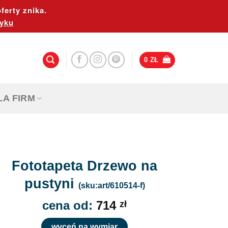
ferty znika.
yku
0
ZŁ
LA FIRM
Fototapeta Drzewo na
pustyni
(sku:art/610514-f)
cena od:
714
zł
wyceń na wymiar