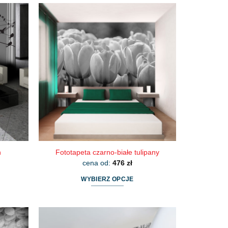
h
Fototapeta czarno-białe tulipany
cena od:
476
zł
WYBIERZ OPCJE
Ten
produkt
ma
wiele