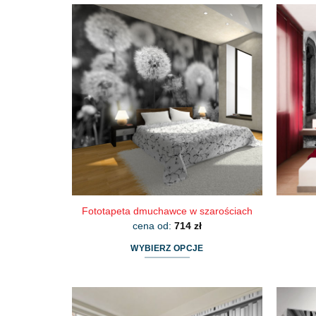
Fototapeta dmuchawce w szarościach
cena od:
714
zł
WYBIERZ OPCJE
Ten
produkt
ma
wiele