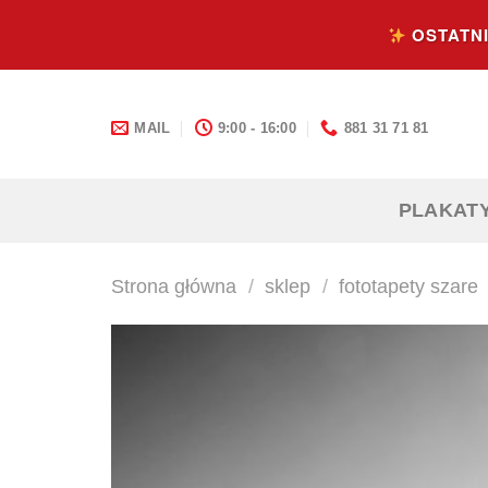
Skip
OSTATNI
to
content
MAIL
9:00 - 16:00
881 31 71 81
PLAKAT
Strona główna
/
sklep
/
fototapety szare