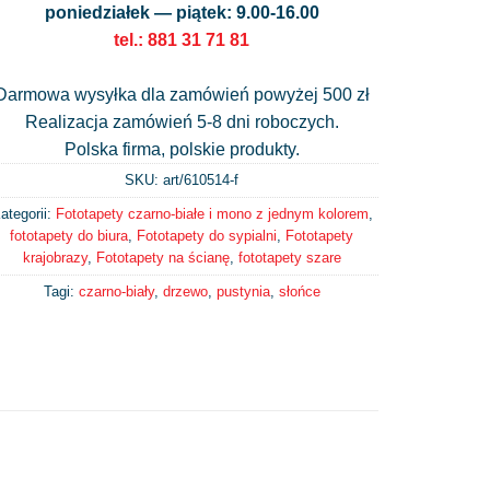
poniedziałek — piątek: 9.00-16.00
tel.: 881 31 71 81
Darmowa wysyłka dla zamówień powyżej 500 zł
Realizacja zamówień 5-8 dni roboczych.
Polska firma, polskie produkty.
SKU: art/
610514-f
ategorii:
Fototapety czarno-białe i mono z jednym kolorem
,
fototapety do biura
,
Fototapety do sypialni
,
Fototapety
krajobrazy
,
Fototapety na ścianę
,
fototapety szare
Tagi:
czarno-biały
,
drzewo
,
pustynia
,
słońce