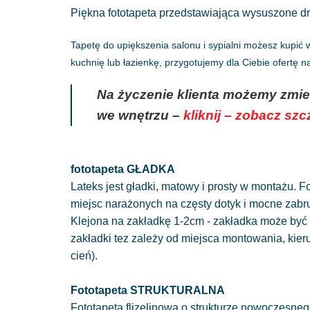
Piękna fototapeta przedstawiająca wysuszone drz
Tapetę do upiększenia salonu i sypialni możesz kupić
kuchnię lub łazienkę, przygotujemy dla Ciebie ofertę 
Na życzenie klienta możemy zmie
we wnętrzu –
kliknij – zobacz sz
fototapeta GŁADKA
Lateks jest gładki, matowy i prosty w montażu. Fo
miejsc narażonych na częsty dotyk i mocne zabr
Klejona na zakładkę 1-2cm - zakładka może być 
zakładki tez zależy od miejsca montowania, kie
cień).
Fototapeta STRUKTURALNA
Fototapeta flizelinowa o strukturze nowoczesnego