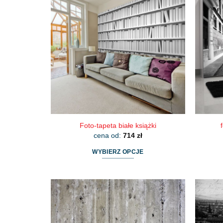
wariantów.
Opcje
można
wybrać
na
stronie
produktu
Foto-tapeta białe książki
cena od:
714
zł
WYBIERZ OPCJE
Ten
produkt
ma
wiele
wariantów.
Opcje