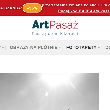
przed totalną zmianą kolekcji. 3/4 o
–36%
A SZANSA:
Podaj kod
BAJBAJ
w kosz
Y
OBRAZY NA PŁÓTNIE
FOTOTAPETY
D