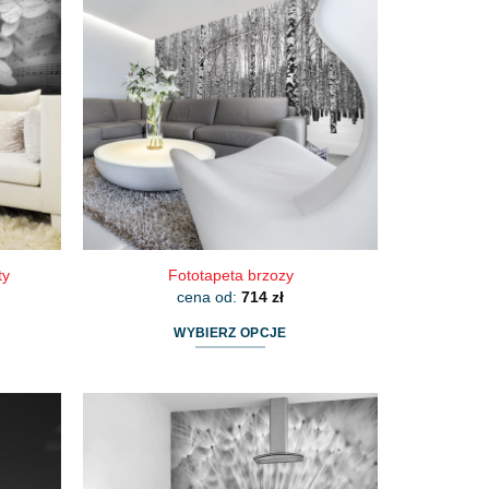
wariantów.
Opcje
można
wybrać
na
stronie
produktu
ty
Fototapeta brzozy
cena od:
714
zł
WYBIERZ OPCJE
Ten
produkt
ma
wiele
wariantów.
Opcje