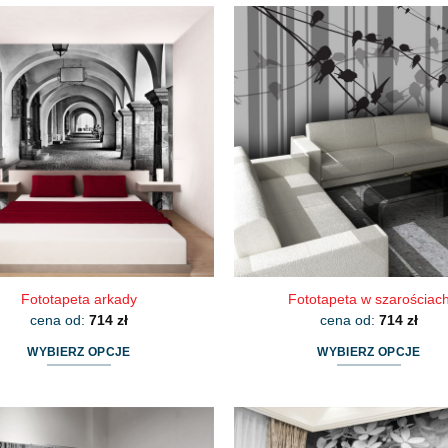
Fototapeta arkady
Fototapeta w szarościac
cena od:
714
zł
cena od:
714
zł
WYBIERZ OPCJE
WYBIERZ OPCJE
Ten
Ten
produkt
produkt
ma
ma
wiele
wiele