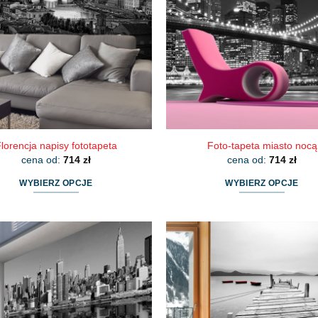
można
można
wybrać
wybrać
na
na
stronie
stronie
produktu
produktu
lorencja napisy fototapeta
Foto-tapeta miasto nocą
cena od:
714
zł
cena od:
714
zł
WYBIERZ OPCJE
WYBIERZ OPCJE
Ten
Ten
produkt
produkt
ma
ma
wiele
wiele
wariantów.
wariantów.
Opcje
Opcje
można
można
wybrać
wybrać