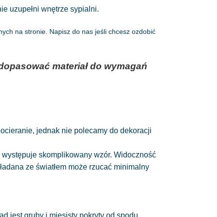
ie uzupełni wnętrze sypialni.
ch na stronie. Napisz do nas jeśli chcesz ozdobić
az dopasować materiał do wymagań
 pocieranie, jednak nie polecamy do dekoracji
nie występuje skomplikowany wzór. Widoczność
układana ze światłem może rzucać minimalny
ad jest gruby i mięsisty pokryty od spodu