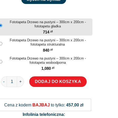
Fototapeta Drzewo na pustyni – 300cm x 200cm -
fototapeta gładka
714
zł
Fototapeta Drzewo na pustyni – 300cm x 200cm -
fototapeta strukturalna
840
zł
Fototapeta Drzewo na pustyni – 300cm x 200cm -
fototapeta wodoodporna
1,080
zł
ilość Fototapeta Drzewo na pustyni
DODAJ DO KOSZYKA
Alternative:
Cena z kodem
BAJBAJ
to tylko:
457,00 zł
Infolinia telefoniczna: