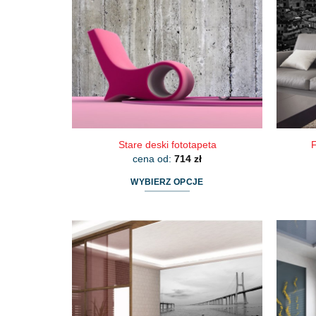
można
wybrać
na
stronie
produktu
Stare deski fototapeta
F
cena od:
714
zł
WYBIERZ OPCJE
Ten
produkt
ma
wiele
wariantów.
Opcje
można
wybrać