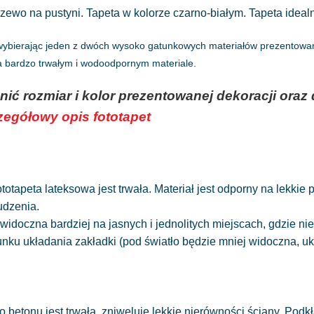
ewo na pustyni. Tapeta w kolorze czarno-białym. Tapeta idealn
 wybierając jeden z dwóch wysoko gatunkowych materiałów prezentowany
na bardzo trwałym i wodoodpornym materiale.
nić rozmiar i kolor prezentowanej dekoracji or
czegółowy opis fototapet
totapeta lateksowa jest trwała. Materiał jest odporny na lekkie
udzenia.
widoczna bardziej na jasnych i jednolitych miejscach, gdzie 
runku układania zakładki (pod światło będzie mniej widoczna, 
 betonu jest trwała, zniweluje lekkie nierówności ściany. Podkł