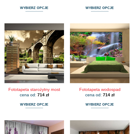
WYBIERZ OPCJE
WYBIERZ OPCJE
Ten
Ten
produkt
produkt
ma
ma
wiele
wiele
wariantów.
wariantów.
Opcje
Opcje
można
można
wybrać
wybrać
na
na
stronie
stronie
produktu
produktu
Fototapeta starożytny most
Fototapeta wodospad
cena od:
714
zł
cena od:
714
zł
WYBIERZ OPCJE
WYBIERZ OPCJE
Ten
Ten
produkt
produkt
ma
ma
wiele
wiele