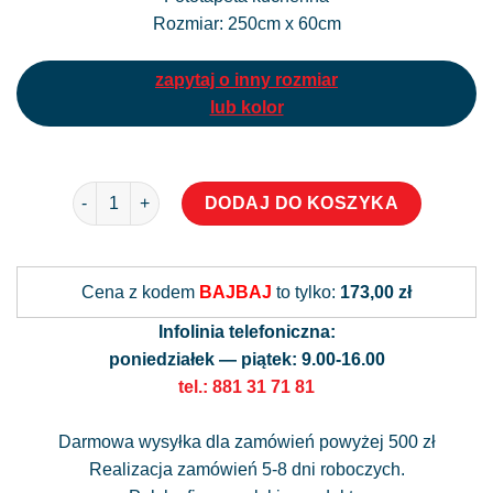
Rozmiar: 250cm x 60cm
zapytaj o inny rozmiar
lub kolor
ilość Fototapeta do kuchni z abstrakcyjnym wzorem
Alternati
DODAJ DO KOSZYKA
Cena z kodem
BAJBAJ
to tylko:
173,00 zł
Infolinia telefoniczna:
poniedziałek — piątek: 9.00-16.00
tel.: 881 31 71 81
Darmowa wysyłka dla zamówień powyżej 500 zł
Realizacja zamówień 5-8 dni roboczych.