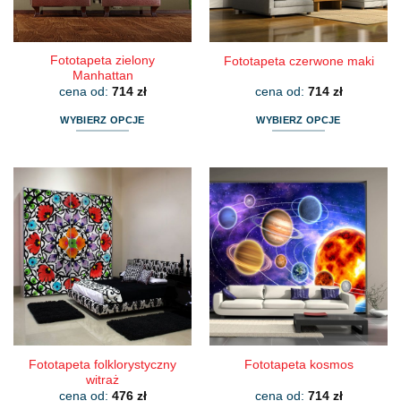
Fototapeta zielony
Fototapeta czerwone maki
Manhattan
cena od:
714
zł
cena od:
714
zł
WYBIERZ OPCJE
WYBIERZ OPCJE
Ten
Ten
produkt
produkt
ma
ma
wiele
wiele
wariantów.
wariantów.
Opcje
Opcje
można
można
wybrać
wybrać
na
na
stronie
stronie
produktu
produktu
Fototapeta folklorystyczny
Fototapeta kosmos
witraż
cena od:
476
zł
cena od:
714
zł