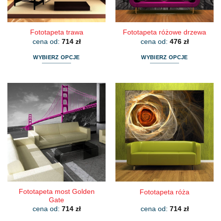
stronie
stronie
produktu
produktu
Fototapeta trawa
Fototapeta różowe drzewa
cena od:
714
zł
cena od:
476
zł
WYBIERZ OPCJE
WYBIERZ OPCJE
Ten
Ten
produkt
produkt
ma
ma
wiele
wiele
wariantów.
wariantów.
Opcje
Opcje
można
można
wybrać
wybrać
na
na
stronie
stronie
produktu
produktu
Fototapeta most Golden
Fototapeta róża
Gate
cena od:
714
zł
cena od:
714
zł