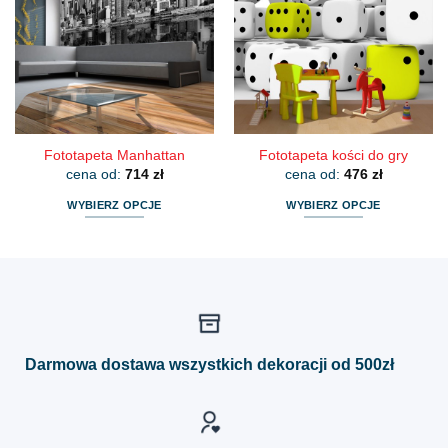
Opcje
Opcje
można
można
wybrać
wybrać
na
na
stronie
stronie
produktu
produktu
Fototapeta Manhattan
Fototapeta kości do gry
cena od:
714
zł
cena od:
476
zł
WYBIERZ OPCJE
WYBIERZ OPCJE
Ten
Ten
produkt
produkt
ma
ma
wiele
wiele
wariantów.
wariantów.
Opcje
Opcje
można
można
Darmowa dostawa wszystkich dekoracji od 500zł
wybrać
wybrać
na
na
stronie
stronie
produktu
produktu