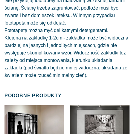
Nie przyklejaj fototapety na malowaną wcześniej farbami
ścianę. Ścianę trzeba zagruntować, podłoże musi być
zwarte i bez domieszek lateksu. W innym przypadku
fototapeta może się odklejać.
Fototapetę można myć delikatnymi detergentami.
Klejona na zakładkę 1-2cm - zakładka może być widoczna
bardziej na jasnych i jednolitych miejscach, gdzie nie
występuje skomplikowany wzór. Widoczność zakładki tez
zależy od miejsca montowania, kierunku układania
zakładki (pod światło będzie mniej widoczna, układana ze
światłem może rzucać minimalny cień).
PODOBNE PRODUKTY