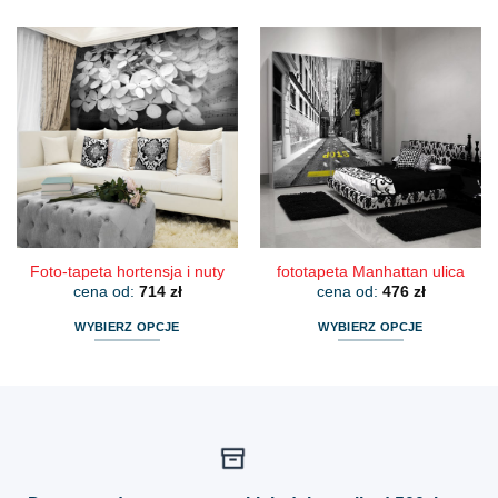
produkt
produkt
ma
ma
wiele
wiele
wariantów.
wariantów.
Opcje
Opcje
można
można
wybrać
wybrać
na
na
stronie
stronie
produktu
produktu
Foto-tapeta hortensja i nuty
fototapeta Manhattan ulica
cena od:
714
zł
cena od:
476
zł
WYBIERZ OPCJE
WYBIERZ OPCJE
Ten
Ten
produkt
produkt
ma
ma
wiele
wiele
wariantów.
wariantów.
Opcje
Opcje
można
można