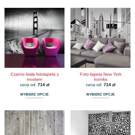
produkt
produkt
ma
ma
wiele
wiele
wariantów.
wariantów.
Opcje
Opcje
można
można
wybrać
wybrać
na
na
stronie
stronie
produktu
produktu
Czarno-biała fototapeta z
Foto-tapeta New York
mostem
komiks
cena od:
714
zł
cena od:
714
zł
WYBIERZ OPCJE
WYBIERZ OPCJE
Ten
Ten
produkt
produkt
ma
ma
wiele
wiele
wariantów.
wariantów.
Opcje
Opcje