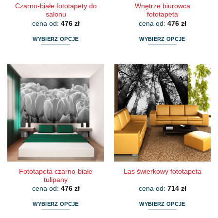
Czarno-białe fototapety do
Wnętrze biurowca
salonu
fototapeta
cena od:
476
zł
cena od:
476
zł
WYBIERZ OPCJE
WYBIERZ OPCJE
Ten
Ten
produkt
produkt
ma
ma
wiele
wiele
wariantów.
wariantów.
Opcje
Opcje
można
można
wybrać
wybrać
na
na
stronie
stronie
produktu
produktu
Fototapeta czarno-białe
Las świerkowy fototapeta
tulipany
cena od:
476
zł
cena od:
714
zł
WYBIERZ OPCJE
WYBIERZ OPCJE
Ten
Ten