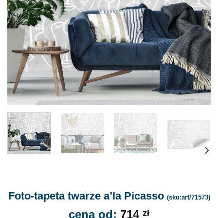
Foto-tapeta twarze a’la Picasso
(sku:art/71573)
cena od:
714
zł