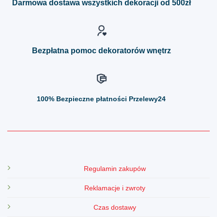
Darmowa dostawa wszystkich dekoracji od 500zł
wybrać
wybrać
na
na
stronie
stronie
produktu
produktu
Bezpłatna pomoc dekoratorów wnętrz
100%
Bezpieczne płatności Przelewy24
Regulamin zakupów
Reklamacje i zwroty
Czas dostawy