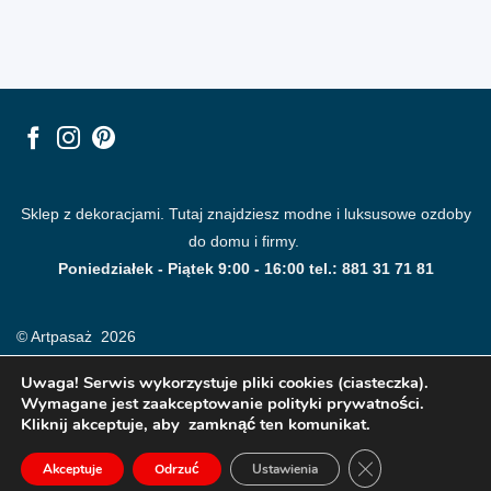
Sklep z dekoracjami. Tutaj znajdziesz modne i luksusowe ozdoby
do domu i firmy.
Poniedziałek - Piątek 9:00 - 16:00 tel.: 881 31 71 81
© Artpasaż 2026
Uwaga! Serwis wykorzystuje pliki cookies (ciasteczka).
Wymagane jest zaakceptowanie polityki prywatności.
Kliknij akceptuje, aby zamknąć ten komunikat.
ZAMKNIJ PANE
Akceptuje
Odrzuć
Ustawienia
Modne plakaty, obrazy, fototapety i dekoracje na ściany.