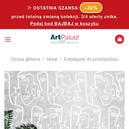
Skip
–36%
OSTATNIA SZANSA:
to
przed totalną zmianą kolekcji. 3/4 oferty znika.
content
Podaj kod
BAJBAJ
w koszyku
Strona główna
/
sklep
/
Fototapety do przedpokoju