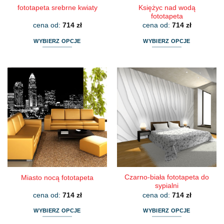
Księżyc nad wodą
fototapeta srebrne kwiaty
fototapeta
cena od:
714
zł
cena od:
714
zł
WYBIERZ OPCJE
WYBIERZ OPCJE
Ten
Ten
produkt
produkt
ma
ma
wiele
wiele
wariantów.
wariantów.
Opcje
Opcje
można
można
wybrać
wybrać
na
na
stronie
stronie
produktu
produktu
Czarno-biała fototapeta do
Miasto nocą fototapeta
sypialni
cena od:
714
zł
cena od:
714
zł
WYBIERZ OPCJE
WYBIERZ OPCJE
Ten
Ten