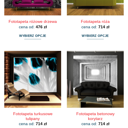
stronie
stronie
produktu
produktu
Fototapeta różowe drzewa
Fototapeta róża
cena od:
476
zł
cena od:
714
zł
WYBIERZ OPCJE
WYBIERZ OPCJE
Ten
Ten
produkt
produkt
ma
ma
wiele
wiele
wariantów.
wariantów.
Opcje
Opcje
można
można
wybrać
wybrać
na
na
stronie
stronie
produktu
produktu
Fototapeta turkusowe
Fototapeta betonowy
tulipany
korytarz
cena od:
714
zł
cena od:
714
zł