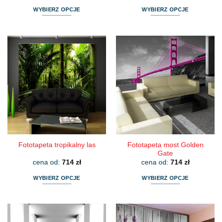
WYBIERZ OPCJE
WYBIERZ OPCJE
Ten
Ten
produkt
produkt
ma
ma
wiele
wiele
wariantów.
wariantów.
Opcje
Opcje
można
można
wybrać
wybrać
na
na
stronie
stronie
produktu
produktu
Fototapeta most Golden
Fototapeta tropikalny las
Gate
cena od:
714
zł
cena od:
714
zł
WYBIERZ OPCJE
WYBIERZ OPCJE
Ten
Ten
produkt
produkt
ma
ma
wiele
wiele