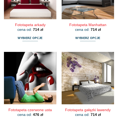
na
na
stronie
stronie
produktu
produktu
Fototapeta arkady
Fototapeta Manhattan
cena od:
714
zł
cena od:
714
zł
WYBIERZ OPCJE
WYBIERZ OPCJE
Ten
Ten
produkt
produkt
ma
ma
wiele
wiele
wariantów.
wariantów.
Opcje
Opcje
można
można
wybrać
wybrać
na
na
stronie
stronie
produktu
produktu
Fototapeta czerwone usta
Fototapeta gałązki lawendy
cena od:
476
zł
cena od:
714
zł