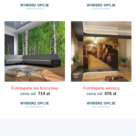
WYBIERZ OPCJE
WYBIERZ OPCJE
Ten
Ten
produkt
produkt
ma
ma
wiele
wiele
wariantów.
wariantów.
Opcje
Opcje
można
można
wybrać
wybrać
na
na
stronie
stronie
produktu
produktu
Fototapeta las brzozowy
Fototapeta winnica
cena od:
714
zł
cena od:
476
zł
WYBIERZ OPCJE
WYBIERZ OPCJE
Ten
Ten
produkt
produkt
ma
ma
wiele
wiele
wariantów.
wariantów.