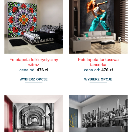
Fototapeta folklorystyczny
Fototapeta turkusowa
witraż
tancerka
cena od:
476
zł
cena od:
476
zł
WYBIERZ OPCJE
WYBIERZ OPCJE
Ten
Ten
produkt
produkt
ma
ma
wiele
wiele
wariantów.
wariantów.
Opcje
Opcje
można
można
wybrać
wybrać