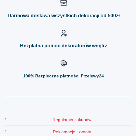
Opcje
Opcje
można
można
Darmowa dostawa wszystkich dekoracji od 500zł
wybrać
wybrać
na
na
stronie
stronie
produktu
produktu
Bezpłatna pomoc dekoratorów wnętrz
100%
Bezpieczne płatności Przelewy24
Regulamin zakupów
Reklamacje i zwroty