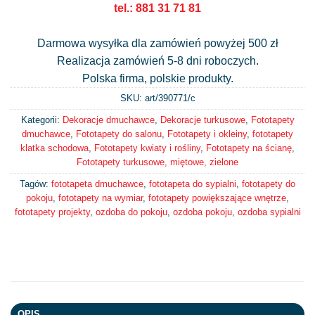
tel.: 881 31 71 81
Darmowa wysyłka dla zamówień powyżej 500 zł
Realizacja zamówień 5-8 dni roboczych.
Polska firma, polskie produkty.
SKU: art/
390771/c
Kategorii:
Dekoracje dmuchawce
,
Dekoracje turkusowe
,
Fototapety
dmuchawce
,
Fototapety do salonu
,
Fototapety i okleiny
,
fototapety
klatka schodowa
,
Fototapety kwiaty i rośliny
,
Fototapety na ścianę
,
Fototapety turkusowe, miętowe, zielone
Tagów:
fototapeta dmuchawce
,
fototapeta do sypialni
,
fototapety do
pokoju
,
fototapety na wymiar
,
fototapety powiększające wnętrze
,
fototapety projekty
,
ozdoba do pokoju
,
ozdoba pokoju
,
ozdoba sypialni
OPIS