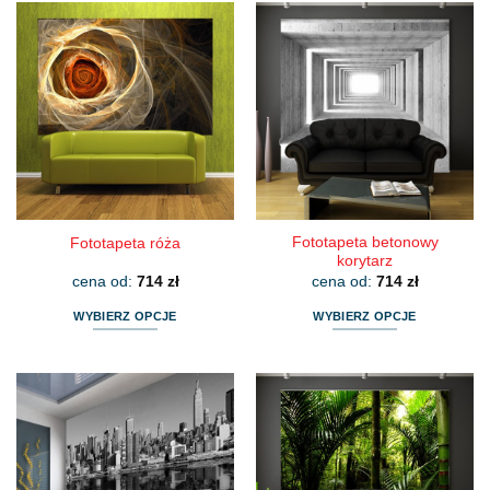
ma
ma
wiele
wiele
wariantów.
wariantów.
Opcje
Opcje
można
można
wybrać
wybrać
na
na
stronie
stronie
produktu
produktu
Fototapeta betonowy
Fototapeta róża
korytarz
cena od:
714
zł
cena od:
714
zł
WYBIERZ OPCJE
WYBIERZ OPCJE
Ten
Ten
produkt
produkt
ma
ma
wiele
wiele
wariantów.
wariantów.
Opcje
Opcje
można
można