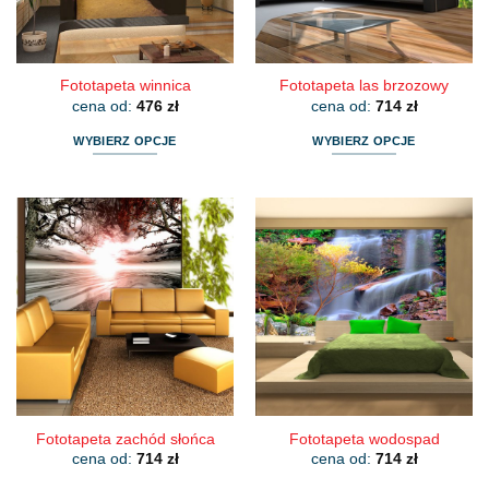
stronie
stronie
produktu
produktu
Fototapeta winnica
Fototapeta las brzozowy
cena od:
476
zł
cena od:
714
zł
WYBIERZ OPCJE
WYBIERZ OPCJE
Ten
Ten
produkt
produkt
ma
ma
wiele
wiele
wariantów.
wariantów.
Opcje
Opcje
można
można
wybrać
wybrać
na
na
stronie
stronie
produktu
produktu
Fototapeta zachód słońca
Fototapeta wodospad
cena od:
714
zł
cena od:
714
zł