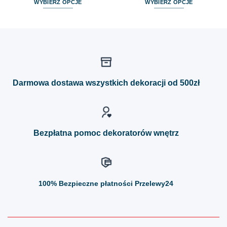
WYBIERZ OPCJE
WYBIERZ OPCJE
Ten
Ten
produkt
produkt
ma
ma
wiele
wiele
wariantów.
wariantów.
Opcje
Opcje
można
można
Darmowa dostawa wszystkich dekoracji od 500zł
wybrać
wybrać
na
na
stronie
stronie
produktu
produktu
Bezpłatna pomoc dekoratorów wnętrz
100%
Bezpieczne płatności Przelewy24