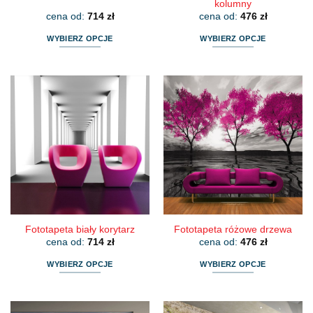
kolumny
cena od:
714
zł
cena od:
476
zł
WYBIERZ OPCJE
WYBIERZ OPCJE
Ten
Ten
produkt
produkt
ma
ma
wiele
wiele
wariantów.
wariantów.
Opcje
Opcje
można
można
wybrać
wybrać
na
na
stronie
stronie
produktu
produktu
Fototapeta biały korytarz
Fototapeta różowe drzewa
cena od:
714
zł
cena od:
476
zł
WYBIERZ OPCJE
WYBIERZ OPCJE
Ten
Ten
produkt
produkt
ma
ma