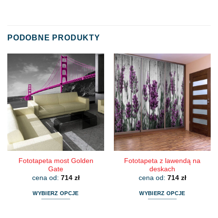
PODOBNE PRODUKTY
Fototapeta most Golden
Fototapeta z lawendą na
Gate
deskach
cena od:
714
zł
cena od:
714
zł
WYBIERZ OPCJE
WYBIERZ OPCJE
Ten
Ten
produkt
produkt