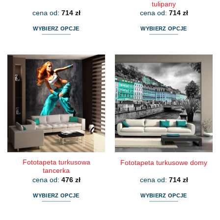
tulipany
cena od:
714
zł
cena od:
714
zł
WYBIERZ OPCJE
WYBIERZ OPCJE
Ten
Ten
produkt
produkt
ma
ma
wiele
wiele
wariantów.
wariantów.
Opcje
Opcje
można
można
wybrać
wybrać
na
na
stronie
stronie
produktu
produktu
Fototapeta turkusowa
Fototapeta turkusowe domy
tancerka
cena od:
476
zł
cena od:
714
zł
WYBIERZ OPCJE
WYBIERZ OPCJE
Ten
Ten
produkt
produkt