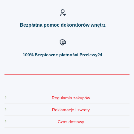
na
na
stronie
stronie
produktu
produktu
Bezpłatna pomoc dekoratorów wnętrz
100%
Bezpieczne płatności Przelewy24
Regulamin zakupów
Reklamacje i zwroty
Czas dostawy