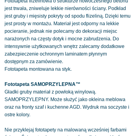
Fototapeta flizelinowa o strukturze nowoczesnego betonu
jest trwała, zniweluje lekkie nierówności ściany. Podkład
jest gruby i mięsisty pokryty od spodu flizeliną. Dzięki temu
jest prosty w montażu. Materiał jest odporny na lekkie
pocieranie, jednak nie polecamy do dekoracji miejsc
narażonych na częsty dotyk i mocne zabrudzenia. Do
intensywnie użytkowanych wnętrz zalecamy dodatkowe
zabezpieczenie ochronnym laminatem płynnym
dostępnym za zamówienie.
Fototapeta montowana na styk.
Fototapeta SAMOPRZYLEPNA™
Gładki gruby materiał z powłoką winylową.
SAMOPRZYLEPNY. Może służyć jako okleina meblowa
oraz na fronty szaf i kuchenne AGD. Wydruk ma soczyste i
ostre kolory.
Nie przyklejaj fototapety na malowaną wcześniej farbami