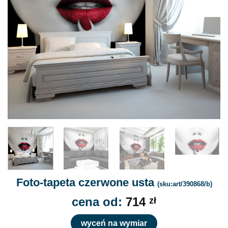
Foto-tapeta czerwone usta
(sku:art/390868/b)
cena od:
714
zł
wyceń na wymiar