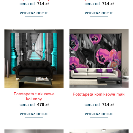
cena od:
714
zł
cena od:
714
zł
WYBIERZ OPCJE
WYBIERZ OPCJE
Ten
Ten
produkt
produkt
ma
ma
wiele
wiele
wariantów.
wariantów.
Opcje
Opcje
można
można
wybrać
wybrać
na
na
stronie
stronie
produktu
produktu
Fototapeta turkusowe
Fototapeta komiksowe maki
kolumny
cena od:
476
zł
cena od:
714
zł
WYBIERZ OPCJE
WYBIERZ OPCJE
Ten
Ten
produkt
produkt