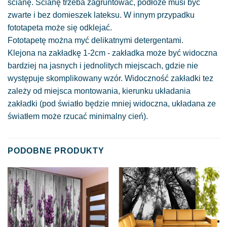
ścianę. Ścianę trzeba zagruntować, podłoże musi być
zwarte i bez domieszek lateksu. W innym przypadku
fototapeta może się odklejać.
Fototapetę można myć delikatnymi detergentami.
Klejona na zakładkę 1-2cm - zakładka może być widoczna
bardziej na jasnych i jednolitych miejscach, gdzie nie
występuje skomplikowany wzór. Widoczność zakładki tez
zależy od miejsca montowania, kierunku układania
zakładki (pod światło będzie mniej widoczna, układana ze
światłem może rzucać minimalny cień).
PODOBNE PRODUKTY