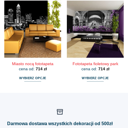
ma
ma
wiele
wiele
wariantów.
wariantów.
Opcje
Opcje
można
można
wybrać
wybrać
na
na
stronie
stronie
produktu
produktu
Miasto nocą fototapeta
Fototapeta fioletowy park
cena od:
714
zł
cena od:
714
zł
WYBIERZ OPCJE
WYBIERZ OPCJE
Ten
Ten
produkt
produkt
ma
ma
wiele
wiele
wariantów.
wariantów.
Opcje
Opcje
można
można
Darmowa dostawa wszystkich dekoracji od 500zł
wybrać
wybrać