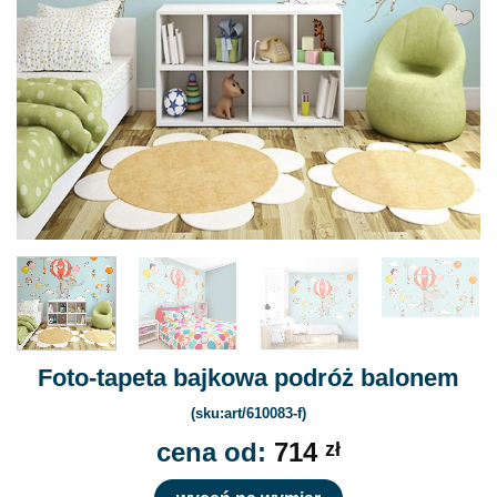
Foto-tapeta bajkowa podróż balonem
(sku:art/610083-f)
cena od:
714
zł