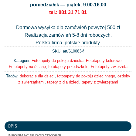
poniedziałek — piątek: 9.00-16.00
tel.: 881 31 71 81
Darmowa wysyłka dla zamówień powyżej 500 zł
Realizacja zamówień 5-8 dni roboczych.
Polska firma, polskie produkty.
SKU: art/
610083-f
Kategorii:
Fototapety do pokoju dziecka
,
Fototapety kolorowe
,
Fototapety na ścianę
,
fototapety przedszkole
,
Fototapety zwierzęta
Tagów:
dekoracje dla dzieci
,
fototapety do pokoju dziecinnego
,
ozdoby
z zwierzątkami
,
tapety z dla dzieci
,
tapety z zwierzętami
OPIS
INFORMACJE DODATKOWE