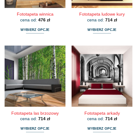
Fototapeta winnica
Fototapeta ludowe kury
cena od:
476
zł
cena od:
714
zł
WYBIERZ OPCJE
WYBIERZ OPCJE
Ten
Ten
produkt
produkt
ma
ma
wiele
wiele
wariantów.
wariantów.
Opcje
Opcje
można
można
wybrać
wybrać
na
na
stronie
stronie
produktu
produktu
Fototapeta las brzozowy
Fototapeta arkady
cena od:
714
zł
cena od:
714
zł
WYBIERZ OPCJE
WYBIERZ OPCJE
Ten
Ten