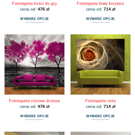
Fototapeta kości do gry
Fototapeta biały korytarz
cena od:
476
zł
cena od:
714
zł
WYBIERZ OPCJE
WYBIERZ OPCJE
Ten
Ten
produkt
produkt
ma
ma
wiele
wiele
wariantów.
wariantów.
Opcje
Opcje
można
można
wybrać
wybrać
na
na
stronie
stronie
produktu
produktu
Fototapeta różowe drzewa
Fototapeta róża
cena od:
476
zł
cena od:
714
zł
WYBIERZ OPCJE
WYBIERZ OPCJE
Ten
Ten
produkt
produkt