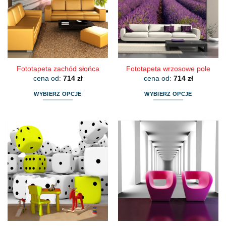
można
można
wybrać
wybrać
na
na
stronie
stronie
produktu
produktu
Fototapeta zachód słońca
Fototapeta wrzosowe pole
cena od:
714
zł
cena od:
714
zł
WYBIERZ OPCJE
WYBIERZ OPCJE
Ten
Ten
produkt
produkt
ma
ma
wiele
wiele
wariantów.
wariantów.
Opcje
Opcje
można
można
wybrać
wybrać
na
na
stronie
stronie
produktu
produktu