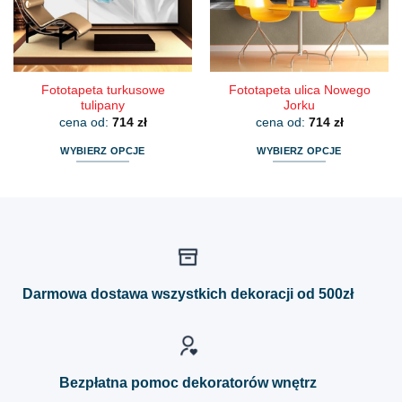
na
na
stronie
stronie
produktu
produktu
Fototapeta turkusowe
Fototapeta ulica Nowego
tulipany
Jorku
cena od:
714
zł
cena od:
714
zł
WYBIERZ OPCJE
WYBIERZ OPCJE
Ten
Ten
produkt
produkt
ma
ma
wiele
wiele
wariantów.
wariantów.
Opcje
Opcje
można
można
Darmowa dostawa wszystkich dekoracji od 500zł
wybrać
wybrać
na
na
stronie
stronie
produktu
produktu
Bezpłatna pomoc dekoratorów wnętrz