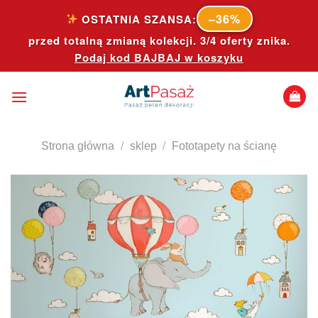
Skip
–36%
OSTATNIA SZANSA:
to
przed totalną zmianą kolekcji. 3/4 oferty znika.
content
Podaj kod
BAJBAJ
w koszyku
Strona główna
/
sklep
/
Fototapety na ścianę