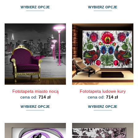
WYBIERZ OPCJE
WYBIERZ OPCJE
Ten
Ten
produkt
produkt
ma
ma
wiele
wiele
wariantów.
wariantów.
Opcje
Opcje
można
można
wybrać
wybrać
na
na
stronie
stronie
produktu
produktu
Fototapeta miasto nocą
Fototapeta ludowe kury
cena od:
714
zł
cena od:
714
zł
WYBIERZ OPCJE
WYBIERZ OPCJE
Ten
Ten
produkt
produkt
ma
ma
wiele
wiele