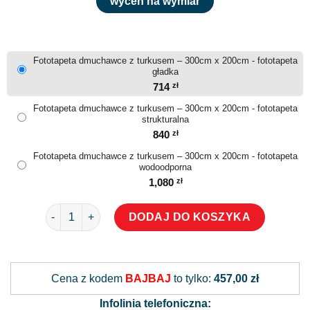
wyceń na wymiar
Fototapeta dmuchawce z turkusem – 300cm x 200cm - fototapeta
gładka
714
zł
Fototapeta dmuchawce z turkusem – 300cm x 200cm - fototapeta
strukturalna
840
zł
Fototapeta dmuchawce z turkusem – 300cm x 200cm - fototapeta
wodoodporna
1,080
zł
ilość Fototapeta dmuchawce z turkusem
DODAJ DO KOSZYKA
Alternative:
Cena z kodem
BAJBAJ
to tylko:
457,00 zł
Infolinia telefoniczna: