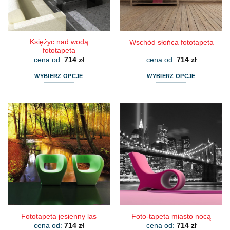
na
na
stronie
stronie
produktu
produktu
Księżyc nad wodą
Wschód słońca fototapeta
fototapeta
cena od:
714
zł
cena od:
714
zł
WYBIERZ OPCJE
WYBIERZ OPCJE
Ten
Ten
produkt
produkt
ma
ma
wiele
wiele
wariantów.
wariantów.
Opcje
Opcje
można
można
wybrać
wybrać
na
na
stronie
stronie
produktu
produktu
Fototapeta jesienny las
Foto-tapeta miasto nocą
cena od:
714
zł
cena od:
714
zł