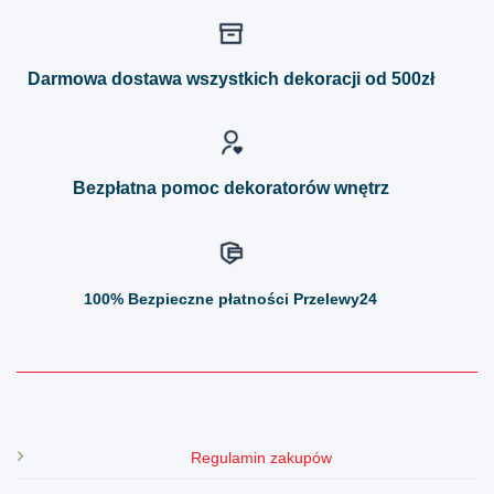
wariantów.
wariantów.
Opcje
Opcje
można
można
Darmowa dostawa wszystkich dekoracji od 500zł
wybrać
wybrać
na
na
stronie
stronie
produktu
produktu
Bezpłatna pomoc dekoratorów wnętrz
100%
Bezpieczne płatności Przelewy24
Regulamin zakupów