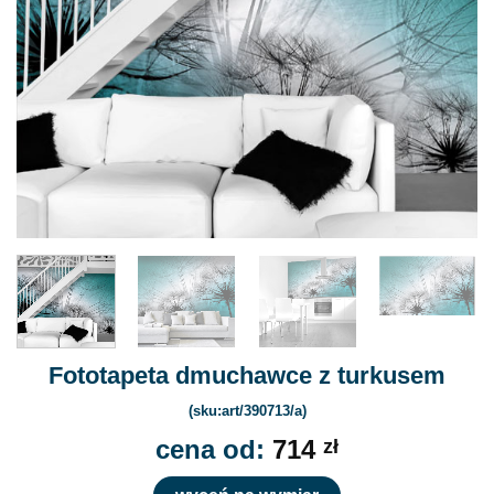
Fototapeta dmuchawce z turkusem
(sku:art/390713/a)
cena od:
714
zł