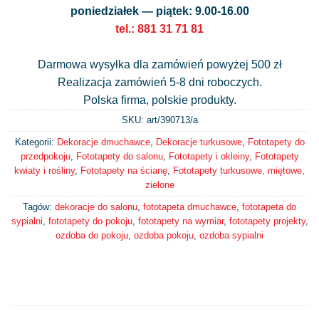
poniedziałek — piątek: 9.00-16.00
tel.: 881 31 71 81
Darmowa wysyłka dla zamówień powyżej 500 zł
Realizacja zamówień 5-8 dni roboczych.
Polska firma, polskie produkty.
SKU: art/
390713/a
Kategorii:
Dekoracje dmuchawce
,
Dekoracje turkusowe
,
Fototapety do
przedpokoju
,
Fototapety do salonu
,
Fototapety i okleiny
,
Fototapety
kwiaty i rośliny
,
Fototapety na ścianę
,
Fototapety turkusowe, miętowe,
zielone
Tagów:
dekoracje do salonu
,
fototapeta dmuchawce
,
fototapeta do
sypialni
,
fototapety do pokoju
,
fototapety na wymiar
,
fototapety projekty
,
ozdoba do pokoju
,
ozdoba pokoju
,
ozdoba sypialni