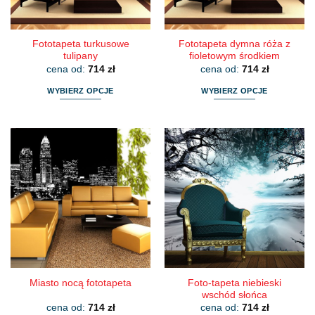
stronie
stronie
produktu
produktu
Fototapeta turkusowe
Fototapeta dymna róża z
tulipany
fioletowym środkiem
cena od:
714
zł
cena od:
714
zł
WYBIERZ OPCJE
WYBIERZ OPCJE
Ten
Ten
produkt
produkt
ma
ma
wiele
wiele
wariantów.
wariantów.
Opcje
Opcje
można
można
wybrać
wybrać
na
na
stronie
stronie
produktu
produktu
Foto-tapeta niebieski
Miasto nocą fototapeta
wschód słońca
cena od:
714
zł
cena od:
714
zł