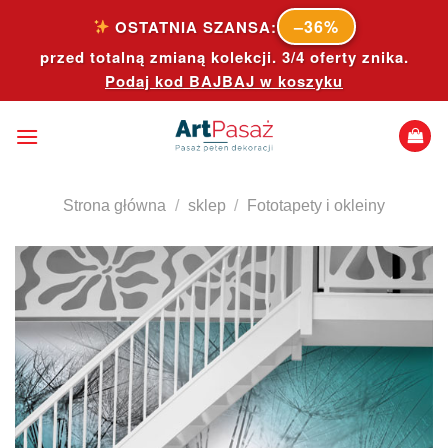
Skip
–36%
OSTATNIA SZANSA:
to
przed totalną zmianą kolekcji. 3/4 oferty znika.
content
Podaj kod
BAJBAJ
w koszyku
Strona główna
/
sklep
/
Fototapety i okleiny