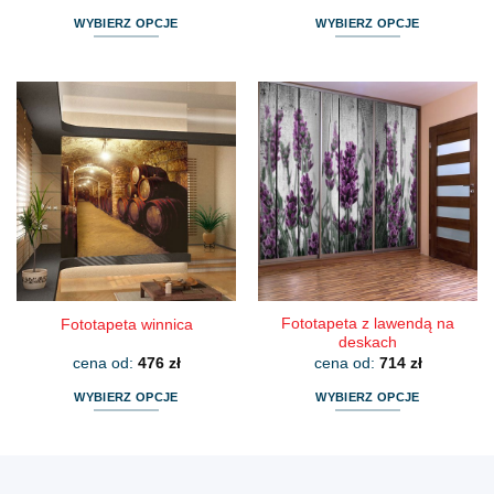
WYBIERZ OPCJE
WYBIERZ OPCJE
Ten
Ten
produkt
produkt
ma
ma
wiele
wiele
wariantów.
wariantów.
Opcje
Opcje
można
można
wybrać
wybrać
na
na
stronie
stronie
produktu
produktu
Fototapeta z lawendą na
Fototapeta winnica
deskach
cena od:
476
zł
cena od:
714
zł
WYBIERZ OPCJE
WYBIERZ OPCJE
Ten
Ten
produkt
produkt
ma
ma
wiele
wiele