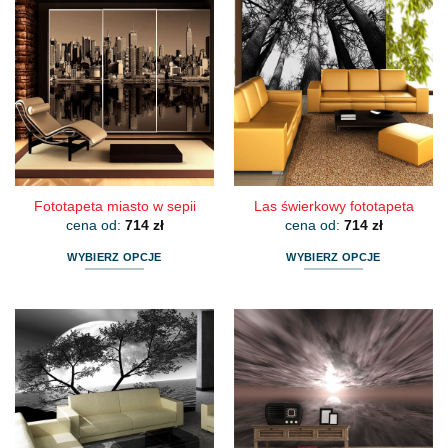
Fototapeta miasto w sepii
Las świerkowy fototapeta
cena od:
714
zł
cena od:
714
zł
WYBIERZ OPCJE
WYBIERZ OPCJE
Ten
Ten
produkt
produkt
ma
ma
wiele
wiele
wariantów.
wariantów.
Opcje
Opcje
można
można
wybrać
wybrać