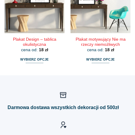
można
można
wybrać
wybrać
na
na
stronie
stronie
produktu
produktu
Plakat Design – tablica
Plakat motywujący Nie ma
okulistyczna
rzeczy niemożliwych
cena od:
18
zł
cena od:
18
zł
WYBIERZ OPCJE
WYBIERZ OPCJE
Ten
Ten
produkt
produkt
ma
ma
wiele
wiele
wariantów.
wariantów.
Opcje
Opcje
można
można
Darmowa dostawa wszystkich dekoracji od 500zł
wybrać
wybrać
na
na
stronie
stronie
produktu
produktu