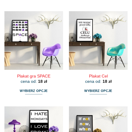
Ten
Ten
produkt
produkt
ma
ma
wiele
wiele
wariantów.
wariantów.
Opcje
Opcje
można
można
wybrać
wybrać
na
na
stronie
stronie
produktu
produktu
Plakat gra SPACE
Plakat Cel
cena od:
18
zł
cena od:
18
zł
WYBIERZ OPCJE
WYBIERZ OPCJE
Ten
Ten
produkt
produkt
ma
ma
wiele
wiele
wariantów.
wariantów.
Opcje
Opcje