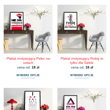
produkt
produkt
ma
ma
wiele
wiele
wariantów.
wariantów.
Opcje
Opcje
można
można
wybrać
wybrać
na
na
stronie
stronie
produktu
produktu
Plakat motywujący Palec na
Plakat motywujący Robię to
ustach
tylko dla Siebie
cena od:
18
zł
cena od:
18
zł
WYBIERZ OPCJE
WYBIERZ OPCJE
Ten
Ten
produkt
produkt
ma
ma
wiele
wiele
wariantów.
wariantów.
Opcje
Opcje