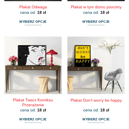
Plakat Odwaga
Plakat w tym domu psocimy
cena od:
18
zł
cena od:
18
zł
WYBIERZ OPCJE
WYBIERZ OPCJE
Ten
Ten
produkt
produkt
ma
ma
wiele
wiele
wariantów.
wariantów.
Opcje
Opcje
można
można
wybrać
wybrać
na
na
stronie
stronie
produktu
produktu
Plakat Twarz Komiksu
Plakat Don’t worry be happy
Przerażenie
cena od:
18
zł
cena od:
18
zł
WYBIERZ OPCJE
WYBIERZ OPCJE
Ten
Ten