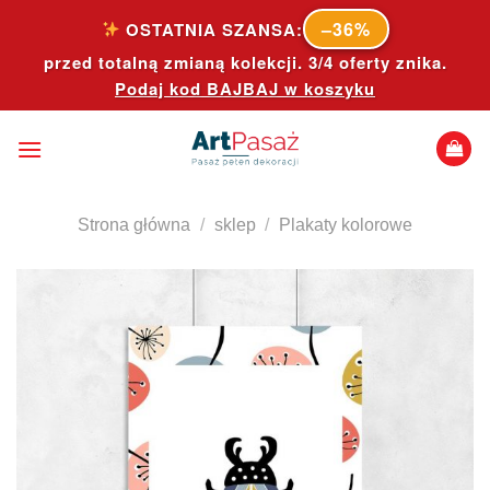
Skip
–36%
OSTATNIA SZANSA:
to
przed totalną zmianą kolekcji. 3/4 oferty znika.
content
Podaj kod
BAJBAJ
w koszyku
Strona główna
/
sklep
/
Plakaty kolorowe