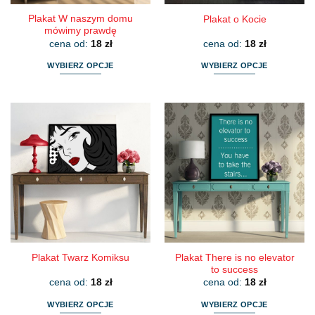
Plakat W naszym domu
Plakat o Kocie
mówimy prawdę
cena od:
18
zł
cena od:
18
zł
WYBIERZ OPCJE
WYBIERZ OPCJE
Ten
Ten
produkt
produkt
ma
ma
wiele
wiele
wariantów.
wariantów.
Opcje
Opcje
można
można
wybrać
wybrać
na
na
stronie
stronie
produktu
produktu
Plakat There is no elevator
Plakat Twarz Komiksu
to success
cena od:
18
zł
cena od:
18
zł
WYBIERZ OPCJE
WYBIERZ OPCJE