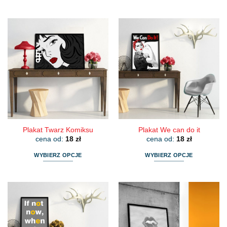
Ten
Ten
produkt
produkt
ma
ma
wiele
wiele
wariantów.
wariantów.
Opcje
Opcje
można
można
wybrać
wybrać
na
na
stronie
stronie
produktu
produktu
Plakat Twarz Komiksu
Plakat We can do it
cena od:
18
zł
cena od:
18
zł
WYBIERZ OPCJE
WYBIERZ OPCJE
Ten
Ten
produkt
produkt
ma
ma
wiele
wiele
wariantów.
wariantów.
Opcje
Opcje