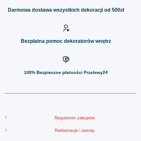
Opcje
Opcje
można
można
Darmowa dostawa wszystkich dekoracji od 500zł
wybrać
wybrać
na
na
stronie
stronie
produktu
produktu
Bezpłatna pomoc dekoratorów wnętrz
100%
Bezpieczne płatności Przelewy24
Regulamin zakupów
Reklamacje i zwroty