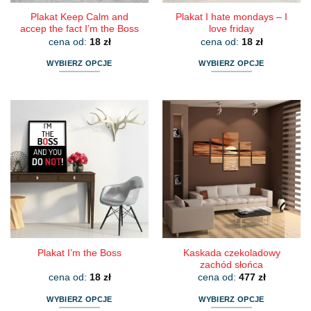
Plakat Keep Calm and
Plakat I hate mondays – I
accep the fact I’m the Boss
love friday
cena od:
18
zł
cena od:
18
zł
WYBIERZ OPCJE
WYBIERZ OPCJE
Ten
Ten
produkt
produkt
ma
ma
wiele
wiele
wariantów.
wariantów.
Opcje
Opcje
można
można
wybrać
wybrać
na
na
stronie
stronie
produktu
produktu
Kaskada czekoladowy
Plakat I’m the Boss
zachód słońca
cena od:
18
zł
cena od:
477
zł
WYBIERZ OPCJE
WYBIERZ OPCJE