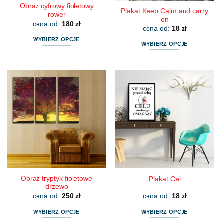
Obraz cyfrowy fioletowy
Plakat Keep Calm and carry
rower
on
cena od:
180
zł
cena od:
18
zł
WYBIERZ OPCJE
WYBIERZ OPCJE
Ten
Ten
produkt
produkt
ma
ma
wiele
wiele
wariantów.
wariantów.
Opcje
Opcje
można
można
wybrać
wybrać
na
na
stronie
stronie
produktu
produktu
Obraz tryptyk fioletowe
Plakat Cel
drzewo
cena od:
250
zł
cena od:
18
zł
WYBIERZ OPCJE
WYBIERZ OPCJE