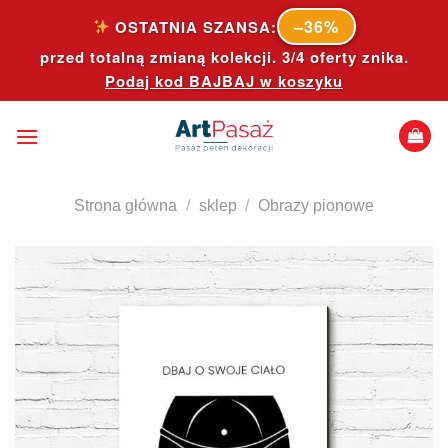
Skip
–36%
OSTATNIA SZANSA:
to
przed totalną zmianą kolekcji. 3/4 oferty znika.
content
Podaj kod
BAJBAJ
w koszyku
Strona główna
/
sklep
/
Obrazy pionowe