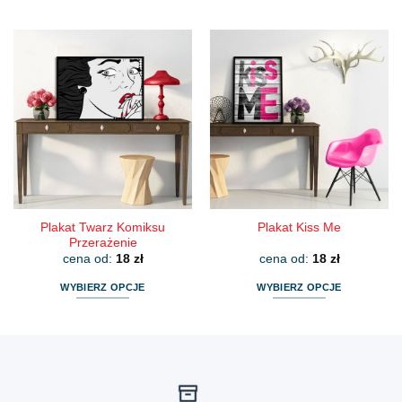
Ten
Ten
produkt
produkt
ma
ma
wiele
wiele
wariantów.
wariantów.
Opcje
Opcje
można
można
wybrać
wybrać
na
na
stronie
stronie
produktu
produktu
Plakat Twarz Komiksu
Plakat Kiss Me
Przerażenie
cena od:
18
zł
cena od:
18
zł
WYBIERZ OPCJE
WYBIERZ OPCJE
Ten
Ten
produkt
produkt
ma
ma
wiele
wiele
wariantów.
wariantów.