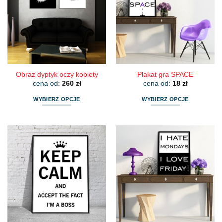
Obraz dyptyk oczy kobiety
Plakat gra SPACE
cena od:
260
zł
cena od:
18
zł
WYBIERZ OPCJE
WYBIERZ OPCJE
Ten
Ten
produkt
produkt
ma
ma
wiele
wiele
wariantów.
wariantów.
Opcje
Opcje
można
można
wybrać
wybrać
na
na
stronie
stronie
produktu
produktu