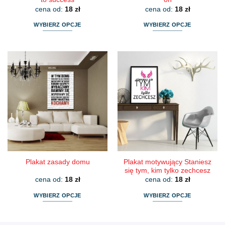
cena od:
18
zł
cena od:
18
zł
WYBIERZ OPCJE
WYBIERZ OPCJE
Ten
Ten
produkt
produkt
ma
ma
wiele
wiele
wariantów.
wariantów.
Opcje
Opcje
można
można
wybrać
wybrać
na
na
stronie
stronie
produktu
produktu
Plakat motywujący Staniesz
Plakat zasady domu
się tym, kim tylko zechcesz
cena od:
18
zł
cena od:
18
zł
WYBIERZ OPCJE
WYBIERZ OPCJE
Ten
Ten
produkt
produkt