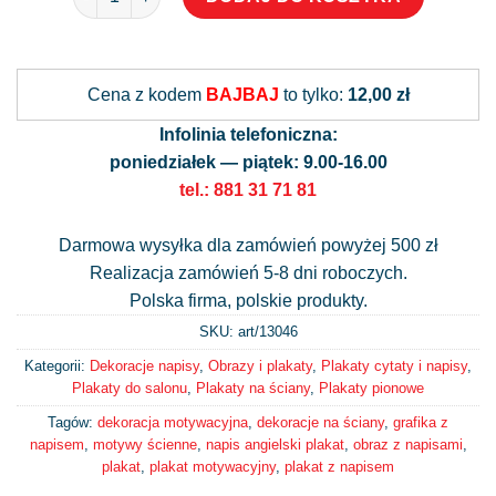
Alternative:
Cena z kodem
BAJBAJ
to tylko:
12,00 zł
Infolinia telefoniczna:
poniedziałek — piątek: 9.00-16.00
tel.: 881 31 71 81
Darmowa wysyłka dla zamówień powyżej 500 zł
Realizacja zamówień 5-8 dni roboczych.
Polska firma, polskie produkty.
SKU: art/
13046
Kategorii:
Dekoracje napisy
,
Obrazy i plakaty
,
Plakaty cytaty i napisy
,
Plakaty do salonu
,
Plakaty na ściany
,
Plakaty pionowe
Tagów:
dekoracja motywacyjna
,
dekoracje na ściany
,
grafika z
napisem
,
motywy ścienne
,
napis angielski plakat
,
obraz z napisami
,
plakat
,
plakat motywacyjny
,
plakat z napisem