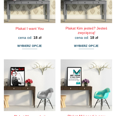
wybrać
wybrać
na
na
stronie
stronie
produktu
produktu
Plakat Kim jesteś? Jesteś
Plakat I want You
zwycięzcą!
cena od:
18
zł
cena od:
18
zł
WYBIERZ OPCJE
WYBIERZ OPCJE
Ten
Ten
produkt
produkt
ma
ma
wiele
wiele
wariantów.
wariantów.
Opcje
Opcje
można
można
wybrać
wybrać
na
na
stronie
stronie
produktu
produktu