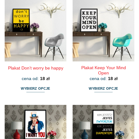
Plakat Keep Your Mind
Plakat Don’t worry be happy
Open
cena od:
18
zł
cena od:
18
zł
WYBIERZ OPCJE
WYBIERZ OPCJE
Ten
Ten
produkt
produkt
ma
ma
wiele
wiele
wariantów.
wariantów.
Opcje
Opcje
można
można