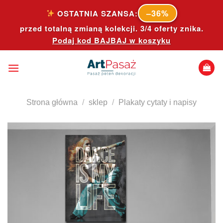
Skip
–36%
OSTATNIA SZANSA:
to
przed totalną zmianą kolekcji. 3/4 oferty znika.
content
Podaj kod
BAJBAJ
w koszyku
Strona główna
/
sklep
/
Plakaty cytaty i napisy