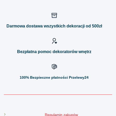
ma
ma
wiele
wiele
wariantów.
wariantów.
Opcje
Opcje
można
można
Darmowa dostawa wszystkich dekoracji od 500zł
wybrać
wybrać
na
na
stronie
stronie
produktu
produktu
Bezpłatna pomoc dekoratorów wnętrz
100%
Bezpieczne płatności Przelewy24
Regulamin zakupów