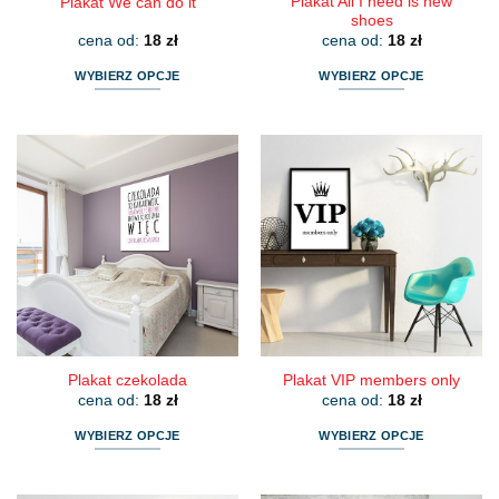
Plakat All I need is new
Plakat We can do it
shoes
cena od:
18
zł
cena od:
18
zł
WYBIERZ OPCJE
WYBIERZ OPCJE
Ten
Ten
produkt
produkt
ma
ma
wiele
wiele
wariantów.
wariantów.
Opcje
Opcje
można
można
wybrać
wybrać
na
na
stronie
stronie
produktu
produktu
Plakat czekolada
Plakat VIP members only
cena od:
18
zł
cena od:
18
zł
WYBIERZ OPCJE
WYBIERZ OPCJE
Ten
Ten
produkt
produkt