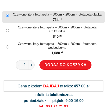
Czerwone litery fototapeta – 300cm x 200cm - fototapeta gładka
714
zł
Czerwone litery fototapeta – 300cm x 200cm - fototapeta
strukturalna
840
zł
Czerwone litery fototapeta – 300cm x 200cm - fototapeta
wodoodporna
1,080
zł
ilość Czerwone litery fototapeta
DODAJ DO KOSZYKA
Alternative:
Cena z kodem
BAJBAJ
to tylko:
457,00 zł
Infolinia telefoniczna:
poniedziałek — piątek: 9.00-16.00
tel.: 881 31 71 81