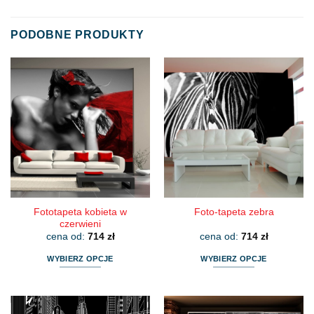
PODOBNE PRODUKTY
Fototapeta kobieta w
Foto-tapeta zebra
czerwieni
cena od:
714
zł
cena od:
714
zł
WYBIERZ OPCJE
WYBIERZ OPCJE
Ten
Ten
produkt
produkt
ma
ma