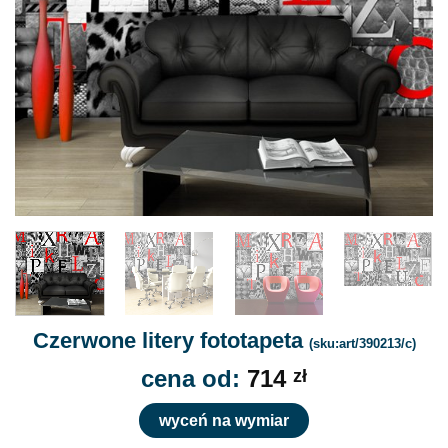
Czerwone litery fototapeta
(sku:art/390213/c)
cena od:
714
zł
wyceń na wymiar