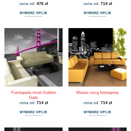
cena od:
476
zł
cena od:
714
zł
WYBIERZ OPCJE
WYBIERZ OPCJE
Ten
Ten
produkt
produkt
ma
ma
wiele
wiele
wariantów.
wariantów.
Opcje
Opcje
można
można
wybrać
wybrać
na
na
stronie
stronie
produktu
produktu
Fototapeta most Golden
Miasto nocą fototapeta
Gate
cena od:
714
zł
cena od:
714
zł
WYBIERZ OPCJE
WYBIERZ OPCJE
Ten
Ten
produkt
produkt