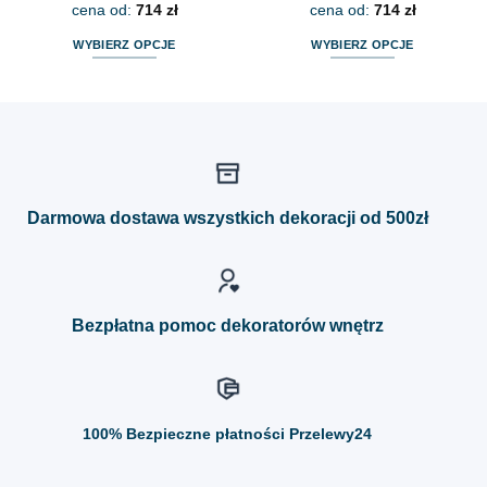
cena od:
714
zł
cena od:
714
zł
WYBIERZ OPCJE
WYBIERZ OPCJE
Ten
Ten
produkt
produkt
ma
ma
wiele
wiele
wariantów.
wariantów.
Opcje
Opcje
można
można
Darmowa dostawa wszystkich dekoracji od 500zł
wybrać
wybrać
na
na
stronie
stronie
produktu
produktu
Bezpłatna pomoc dekoratorów wnętrz
100%
Bezpieczne płatności Przelewy24