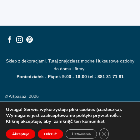
Sklep z dekoracjami. Tutaj znajdziesz modne i luksusowe ozdoby
do domu i firmy.
Poniedziałek - Piątek 9:00 - 16:00 tel.: 881 31 71 81
© Artpasaż 2026
Uwaga! Serwis wykorzystuje pliki cookies (ciasteczka).
Wymagane jest zaakceptowanie polityki prywatności.
Kliknij akceptuje, aby zamknąć ten komunikat.
ZAMKNIJ PANE
Akceptuje
Odrzuć
Ustawienia
Modne plakaty, obrazy, fototapety i dekoracje na ściany.