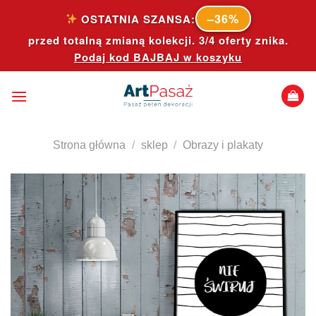
Skip
–36%
OSTATNIA SZANSA:
to
przed totalną zmianą kolekcji. 3/4 oferty znika.
content
Podaj kod
BAJBAJ
w koszyku
Strona główna
/
sklep
/
Obrazy i plakaty