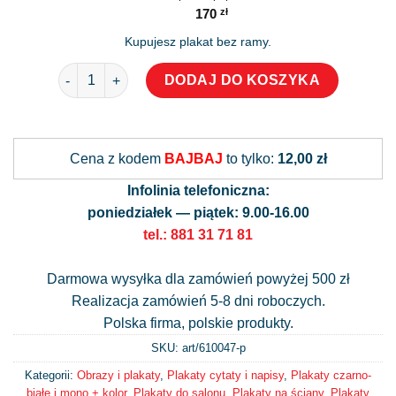
170
zł
Kupujesz plakat bez ramy.
ilość Czarno-biały plakat z napisem: nie świruj.
DODAJ DO KOSZYKA
Alternative:
Cena z kodem
BAJBAJ
to tylko:
12,00 zł
Infolinia telefoniczna:
poniedziałek — piątek: 9.00-16.00
tel.: 881 31 71 81
Darmowa wysyłka dla zamówień powyżej 500 zł
Realizacja zamówień 5-8 dni roboczych.
Polska firma, polskie produkty.
SKU: art/
610047-p
Kategorii:
Obrazy i plakaty
,
Plakaty cytaty i napisy
,
Plakaty czarno-
białe i mono + kolor
,
Plakaty do salonu
,
Plakaty na ściany
,
Plakaty