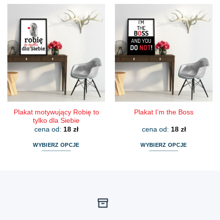
ma
ma
wiele
wiele
wariantów.
wariantów.
Opcje
Opcje
można
można
wybrać
wybrać
na
na
stronie
stronie
produktu
produktu
Plakat motywujący Robię to
Plakat I’m the Boss
tylko dla Siebie
cena od:
18
zł
cena od:
18
zł
WYBIERZ OPCJE
WYBIERZ OPCJE
Ten
Ten
produkt
produkt
ma
ma
wiele
wiele
wariantów.
wariantów.
Opcje
Opcje
można
można