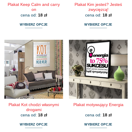
Plakat Keep Calm and carry
Plakat Kim jesteś? Jesteś
on
zwycięzcą!
cena od:
18
zł
cena od:
18
zł
WYBIERZ OPCJE
WYBIERZ OPCJE
Ten
Ten
produkt
produkt
ma
ma
wiele
wiele
wariantów.
wariantów.
Opcje
Opcje
można
można
wybrać
wybrać
na
na
stronie
stronie
produktu
produktu
Plakat Kot chodzi własnymi
Plakat motywujący Energia
drogami
cena od:
18
zł
cena od:
18
zł
WYBIERZ OPCJE
WYBIERZ OPCJE
Ten
Ten