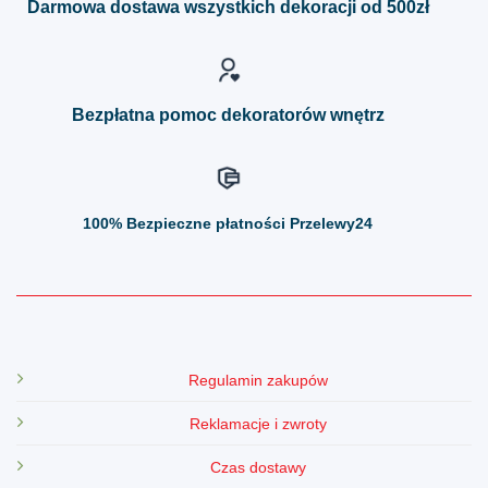
Darmowa dostawa wszystkich dekoracji od 500zł
wybrać
wybrać
na
na
stronie
stronie
produktu
produktu
Bezpłatna pomoc dekoratorów wnętrz
100%
Bezpieczne płatności Przelewy24
Regulamin zakupów
Reklamacje i zwroty
Czas dostawy