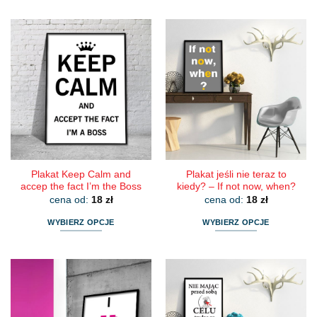
produkt
produkt
ma
ma
wiele
wiele
wariantów.
wariantów.
Opcje
Opcje
można
można
wybrać
wybrać
na
na
stronie
stronie
produktu
produktu
Plakat Keep Calm and
Plakat jeśli nie teraz to
accep the fact I’m the Boss
kiedy? – If not now, when?
cena od:
18
zł
cena od:
18
zł
WYBIERZ OPCJE
WYBIERZ OPCJE
Ten
Ten
produkt
produkt
ma
ma
wiele
wiele
wariantów.
wariantów.
Opcje
Opcje