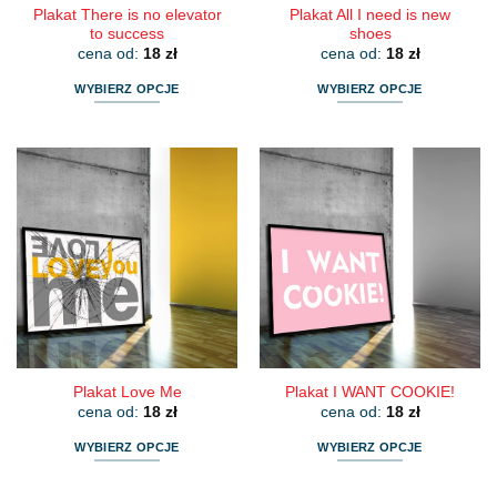
Plakat There is no elevator
Plakat All I need is new
to success
shoes
cena od:
18
zł
cena od:
18
zł
WYBIERZ OPCJE
WYBIERZ OPCJE
Ten
Ten
produkt
produkt
ma
ma
wiele
wiele
wariantów.
wariantów.
Opcje
Opcje
można
można
wybrać
wybrać
na
na
stronie
stronie
produktu
produktu
Plakat Love Me
Plakat I WANT COOKIE!
cena od:
18
zł
cena od:
18
zł
WYBIERZ OPCJE
WYBIERZ OPCJE
Ten
Ten
produkt
produkt