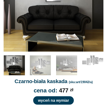
Czarno-biała kaskada
(sku:art/19042/a)
cena od:
477
zł
wyceń na wymiar