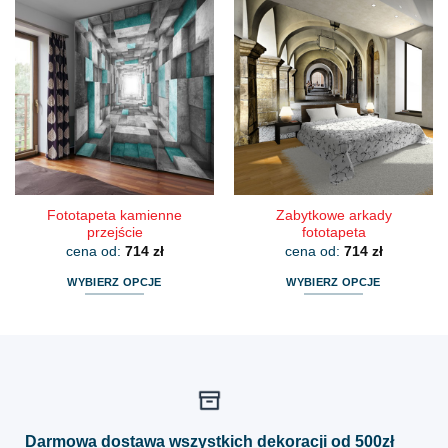
ma
ma
wiele
wiele
wariantów.
wariantów.
Opcje
Opcje
można
można
wybrać
wybrać
na
na
stronie
stronie
produktu
produktu
Fototapeta kamienne
Zabytkowe arkady
przejście
fototapeta
cena od:
714
zł
cena od:
714
zł
WYBIERZ OPCJE
WYBIERZ OPCJE
Ten
Ten
produkt
produkt
ma
ma
wiele
wiele
wariantów.
wariantów.
Opcje
Opcje
można
można
Darmowa dostawa wszystkich dekoracji od 500zł