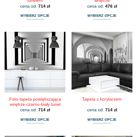
tunelem
wnętrze
cena od:
714
zł
cena od:
476
zł
WYBIERZ OPCJE
WYBIERZ OPCJE
Ten
Ten
produkt
produkt
ma
ma
wiele
wiele
wariantów.
wariantów.
Opcje
Opcje
można
można
wybrać
wybrać
na
na
stronie
stronie
produktu
produktu
Foto-tapeta powiększająca
Tapeta z korytarzem
wnętrze czarno-biały tunel
cena od:
714
zł
cena od:
714
zł
WYBIERZ OPCJE
WYBIERZ OPCJE
Ten
Ten
produkt
produkt