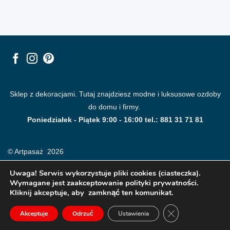
Sklep z dekoracjami. Tutaj znajdziesz modne i luksusowe ozdoby
do domu i firmy.
Poniedziałek - Piątek 9:00 - 16:00 tel.: 881 31 71 81
© Artpasaż 2026
Uwaga! Serwis wykorzystuje pliki cookies (ciasteczka).
Wymagane jest zaakceptowanie polityki prywatności.
Kliknij akceptuje, aby zamknąć ten komunikat.
ZAMKNIJ PANE
Akceptuje
Odrzuć
Ustawienia
Modne plakaty, obrazy, fototapety i dekoracje na ściany.