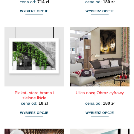
cena od:
714
zł
cena od:
180
zł
WYBIERZ OPCJE
WYBIERZ OPCJE
Ten
Ten
produkt
produkt
ma
ma
wiele
wiele
wariantów.
wariantów.
Opcje
Opcje
można
można
wybrać
wybrać
na
na
stronie
stronie
produktu
produktu
Plakat- stara brama i
Ulica nocą Obraz cyfrowy
zielone liście
cena od:
18
zł
cena od:
180
zł
WYBIERZ OPCJE
WYBIERZ OPCJE
Ten
Ten
produkt
produkt
ma
ma