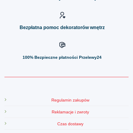
wybrać
wybrać
na
na
stronie
stronie
produktu
produktu
Bezpłatna pomoc dekoratorów wnętrz
100%
Bezpieczne płatności Przelewy24
Regulamin zakupów
Reklamacje i zwroty
Czas dostawy