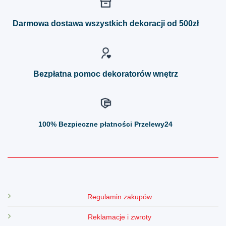
Opcje
Opcje
można
można
Darmowa dostawa wszystkich dekoracji od 500zł
wybrać
wybrać
na
na
stronie
stronie
produktu
produktu
Bezpłatna pomoc dekoratorów wnętrz
100%
Bezpieczne płatności Przelewy24
Regulamin zakupów
Reklamacje i zwroty