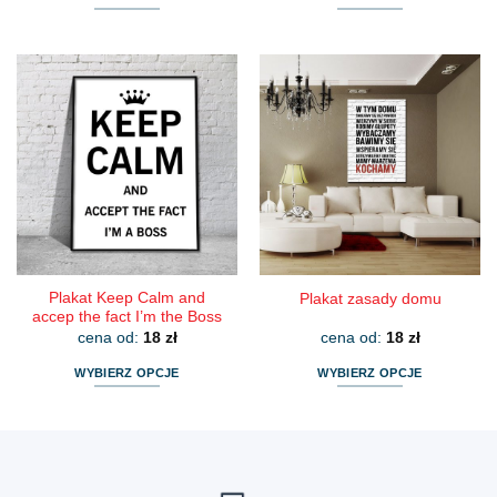
Ten
Ten
produkt
produkt
ma
ma
wiele
wiele
wariantów.
wariantów.
Opcje
Opcje
można
można
wybrać
wybrać
na
na
stronie
stronie
produktu
produktu
Plakat Keep Calm and
Plakat zasady domu
accep the fact I’m the Boss
cena od:
18
zł
cena od:
18
zł
WYBIERZ OPCJE
WYBIERZ OPCJE
Ten
Ten
produkt
produkt
ma
ma
wiele
wiele
wariantów.
wariantów.