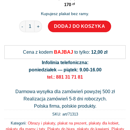
170
zł
Kupujesz plakat bez ramy.
ilość Botaniczny plakat z ognistymi tulipanami
DODAJ DO KOSZYKA
Alternative:
Cena z kodem
BAJBAJ
to tylko:
12,00 zł
Infolinia telefoniczna:
poniedziałek — piątek: 9.00-16.00
tel.: 881 31 71 81
Darmowa wysyłka dla zamówień powyżej 500 zł
Realizacja zamówień 5-8 dni roboczych.
Polska firma, polskie produkty.
SKU: art/
71313
Kategorii:
Obrazy i plakaty
,
plakat na prezent
,
plakaty dla kobiet
,
plakaty dla mamy i taty
,
Plakaty do biura
,
plakaty do kawiarni
,
Plakaty