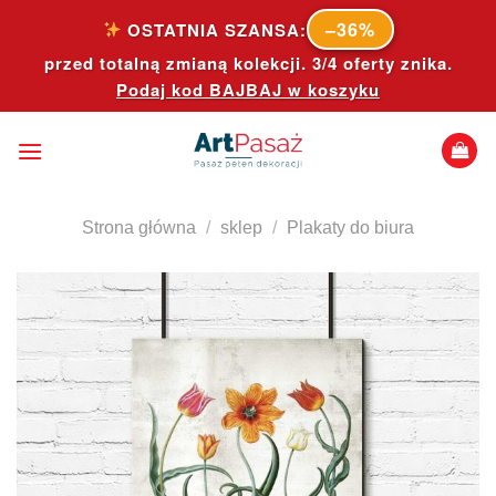
Skip
–36%
OSTATNIA SZANSA:
to
przed totalną zmianą kolekcji. 3/4 oferty znika.
content
Podaj kod
BAJBAJ
w koszyku
Strona główna
/
sklep
/
Plakaty do biura