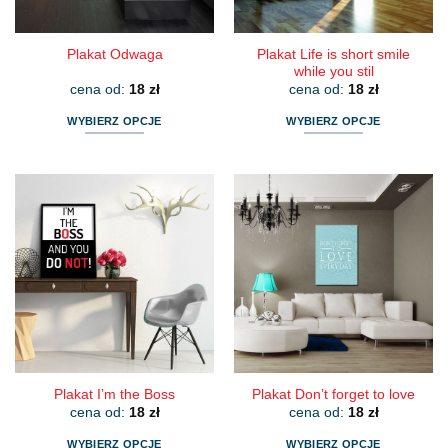
produktu
produktu
Plakat Life is short smile
Plakat Odwaga
while you stil
cena od:
18
zł
cena od:
18
zł
WYBIERZ OPCJE
WYBIERZ OPCJE
Ten
Ten
produkt
produkt
ma
ma
wiele
wiele
wariantów.
wariantów.
Opcje
Opcje
można
można
wybrać
wybrać
na
na
stronie
stronie
produktu
produktu
Plakat I’m the Boss
Plakat Don’t forget to love
cena od:
18
zł
cena od:
18
zł
WYBIERZ OPCJE
WYBIERZ OPCJE