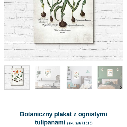
Botaniczny plakat z ognistymi
tulipanami
(sku:art/71313)