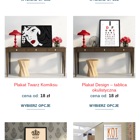
Ten
Ten
produkt
produkt
ma
ma
wiele
wiele
wariantów.
wariantów.
Opcje
Opcje
można
można
wybrać
wybrać
na
na
stronie
stronie
produktu
produktu
Plakat Design – tablica
Plakat Twarz Komiksu
okulistyczna
cena od:
18
zł
cena od:
18
zł
WYBIERZ OPCJE
WYBIERZ OPCJE
Ten
Ten
produkt
produkt
ma
ma
wiele
wiele
wariantów.
wariantów.