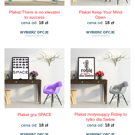
produktu
produktu
Plakat There is no elevator
Plakat Keep Your Mind
to success
Open
cena od:
18
zł
cena od:
18
zł
WYBIERZ OPCJE
WYBIERZ OPCJE
Ten
Ten
produkt
produkt
ma
ma
wiele
wiele
wariantów.
wariantów.
Opcje
Opcje
można
można
wybrać
wybrać
na
na
stronie
stronie
produktu
produktu
Plakat motywujący Robię to
Plakat gra SPACE
tylko dla Siebie
cena od:
18
zł
cena od:
18
zł
WYBIERZ OPCJE
WYBIERZ OPCJE