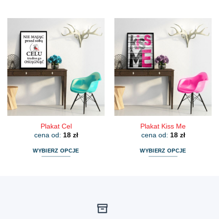
Ten
Ten
produkt
produkt
ma
ma
wiele
wiele
wariantów.
wariantów.
Opcje
Opcje
można
można
wybrać
wybrać
na
na
stronie
stronie
produktu
produktu
Plakat Cel
Plakat Kiss Me
cena od:
18
zł
cena od:
18
zł
WYBIERZ OPCJE
WYBIERZ OPCJE
Ten
Ten
produkt
produkt
ma
ma
wiele
wiele
wariantów.
wariantów.
Opcje
Opcje