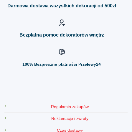
można
można
Darmowa dostawa wszystkich dekoracji od 500zł
wybrać
wybrać
na
na
stronie
stronie
produktu
produktu
Bezpłatna pomoc dekoratorów wnętrz
100%
Bezpieczne płatności Przelewy24
Regulamin zakupów
Reklamacje i zwroty
Czas dostawy