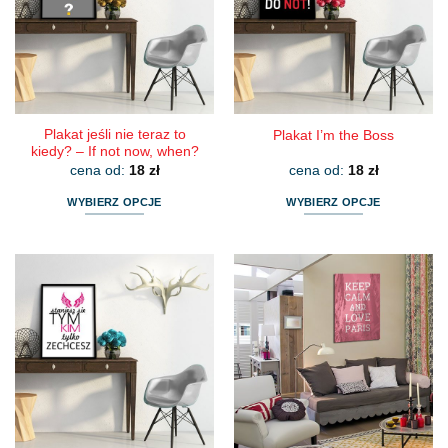
można
można
wybrać
wybrać
na
na
stronie
stronie
produktu
produktu
Plakat jeśli nie teraz to
Plakat I’m the Boss
kiedy? – If not now, when?
cena od:
18
zł
cena od:
18
zł
WYBIERZ OPCJE
WYBIERZ OPCJE
Ten
Ten
produkt
produkt
ma
ma
wiele
wiele
wariantów.
wariantów.
Opcje
Opcje
można
można
wybrać
wybrać
na
na
stronie
stronie
produktu
produktu