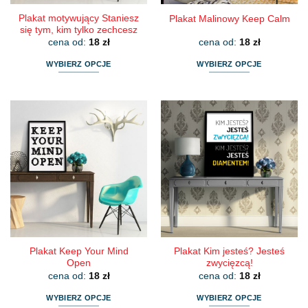
Plakat motywujący Staniesz
Plakat Malinowy Keep Calm
się tym, kim tylko zechcesz
cena od:
18
zł
cena od:
18
zł
WYBIERZ OPCJE
WYBIERZ OPCJE
Ten
Ten
produkt
produkt
ma
ma
wiele
wiele
wariantów.
wariantów.
Opcje
Opcje
można
można
wybrać
wybrać
na
na
stronie
stronie
produktu
produktu
Plakat Keep Your Mind
Plakat Kim jesteś? Jesteś
Open
zwycięzcą!
cena od:
18
zł
cena od:
18
zł
WYBIERZ OPCJE
WYBIERZ OPCJE