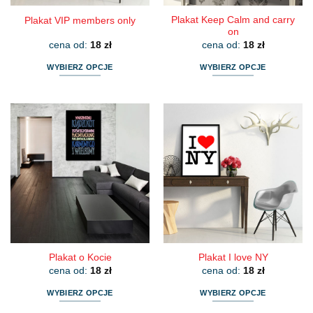
Plakat Keep Calm and carry
Plakat VIP members only
on
cena od:
18
zł
cena od:
18
zł
WYBIERZ OPCJE
WYBIERZ OPCJE
Ten
Ten
produkt
produkt
ma
ma
wiele
wiele
wariantów.
wariantów.
Opcje
Opcje
można
można
wybrać
wybrać
na
na
stronie
stronie
produktu
produktu
Plakat o Kocie
Plakat I love NY
cena od:
18
zł
cena od:
18
zł
WYBIERZ OPCJE
WYBIERZ OPCJE
Ten
Ten