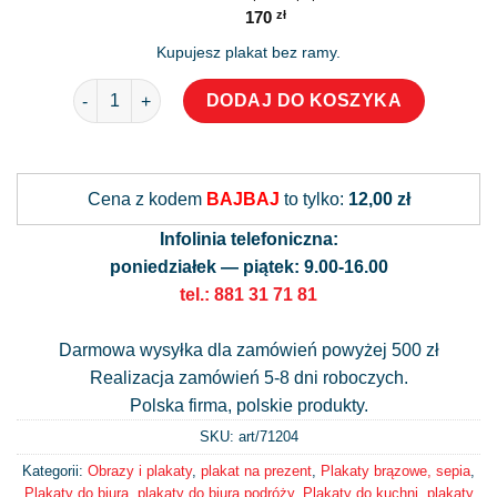
170
zł
Kupujesz plakat bez ramy.
ilość Afisz z patentem na maszynę do produkcji alkohol
DODAJ DO KOSZYKA
Alternative:
Cena z kodem
BAJBAJ
to tylko:
12,00 zł
Infolinia telefoniczna:
poniedziałek — piątek: 9.00-16.00
tel.: 881 31 71 81
Darmowa wysyłka dla zamówień powyżej 500 zł
Realizacja zamówień 5-8 dni roboczych.
Polska firma, polskie produkty.
SKU: art/
71204
Kategorii:
Obrazy i plakaty
,
plakat na prezent
,
Plakaty brązowe, sepia
,
Plakaty do biura
,
plakaty do biura podróży
,
Plakaty do kuchni
,
plakaty