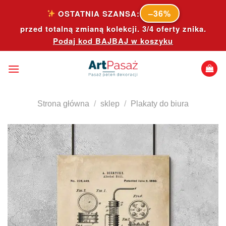
Skip
–36%
OSTATNIA SZANSA:
to
przed totalną zmianą kolekcji. 3/4 oferty znika.
content
Podaj kod
BAJBAJ
w koszyku
Strona główna
/
sklep
/
Plakaty do biura