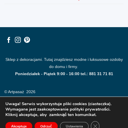
Sklep z dekoracjami. Tutaj znajdziesz modne i luksusowe ozdoby
do domu i firmy.
Poniedziałek - Piątek 9:00 - 16:00 tel.: 881 31 71 81
© Artpasaż 2026
Uwaga! Serwis wykorzystuje pliki cookies (ciasteczka).
Wymagane jest zaakceptowanie polityki prywatności.
Kliknij akceptuje, aby zamknąć ten komunikat.
ZAMKNIJ PANE
Akceptuje
Odrzuć
Ustawienia
Modne plakaty, obrazy, fototapety i dekoracje na ściany.