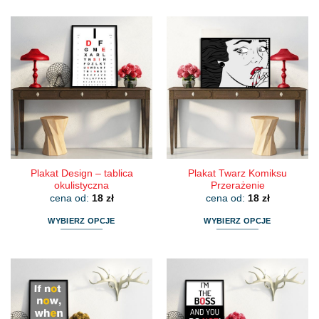
produkt
produkt
ma
ma
wiele
wiele
wariantów.
wariantów.
Opcje
Opcje
można
można
wybrać
wybrać
na
na
stronie
stronie
produktu
produktu
Plakat Design – tablica
Plakat Twarz Komiksu
okulistyczna
Przerażenie
cena od:
18
zł
cena od:
18
zł
WYBIERZ OPCJE
WYBIERZ OPCJE
Ten
Ten
produkt
produkt
ma
ma
wiele
wiele
wariantów.
wariantów.
Opcje
Opcje