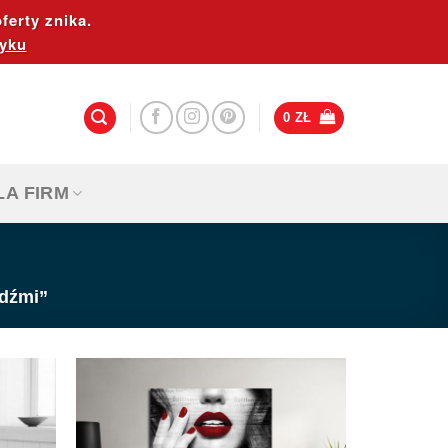
ferty znika.
yku
0
ZŁ
LA FIRM
udźmi”