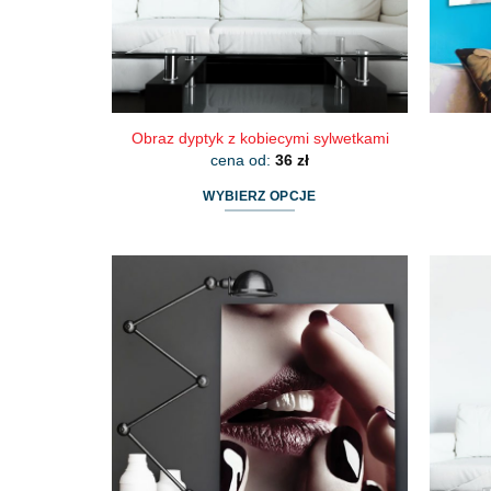
stronie
produktu
Obraz dyptyk z kobiecymi sylwetkami
cena od:
36
zł
WYBIERZ OPCJE
Ten
produkt
ma
wiele
wariantów.
Opcje
można
wybrać
na
stronie
produktu