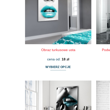
Obraz turkusowe usta
Podw
cena od:
18
zł
WYBIERZ OPCJE
Ten
produkt
ma
wiele
wariantów.
Opcje
można