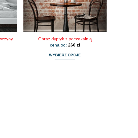
stronie
produktu
ewczyny
Obraz dyptyk z poczekalnią
cena od:
260
zł
WYBIERZ OPCJE
Ten
produkt
ma
wiele
wariantów.
Opcje
można
wybrać
na
stronie
produktu