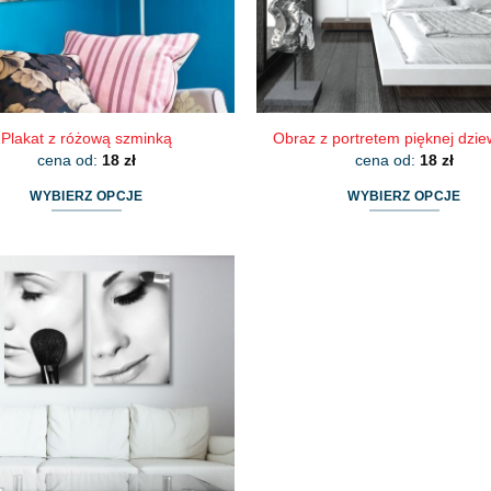
stronie
stronie
produktu
produktu
Plakat z różową szminką
Obraz z portretem pięknej dzi
cena od:
18
zł
cena od:
18
zł
WYBIERZ OPCJE
WYBIERZ OPCJE
Ten
Ten
produkt
produkt
ma
ma
wiele
wiele
wariantów.
wariantów.
Opcje
Opcje
można
można
wybrać
wybrać
na
na
stronie
stronie
produktu
produktu