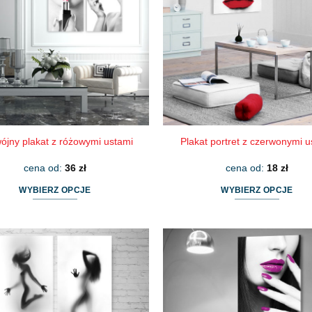
ójny plakat z różowymi ustami
Plakat portret z czerwonymi u
cena od:
36
zł
cena od:
18
zł
WYBIERZ OPCJE
WYBIERZ OPCJE
Ten
Ten
produkt
produkt
ma
ma
wiele
wiele
wariantów.
wariantów.
Opcje
Opcje
można
można