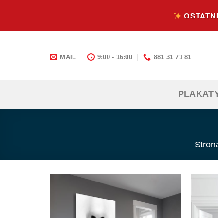
Skip
OSTATNI
to
content
MAIL
9:00 - 16:00
881 31 71 81
PLAKAT
Stron