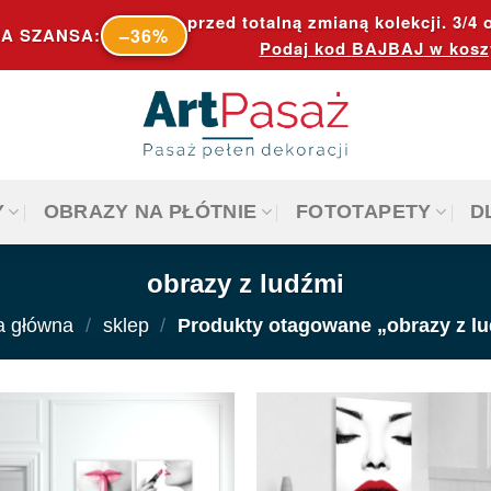
przed totalną zmianą kolekcji. 3/4 o
–36%
A SZANSA:
Podaj kod
BAJBAJ
w kosz
Y
OBRAZY NA PŁÓTNIE
FOTOTAPETY
D
obrazy z ludźmi
a główna
/
sklep
/
Produkty otagowane „obrazy z l