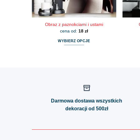
Obraz z paznokciami i ustami
cena od:
18
zł
WYBIERZ OPCJE
Ten
produkt
ma
wiele
wariantów.
Opcje
można
wybrać
Darmowa dostawa wszystkich
na
dekoracji od 500zł
stronie
produktu