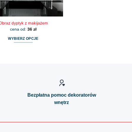
Obraz dyptyk z makijażem
cena od:
36
zł
WYBIERZ OPCJE
Ten
produkt
ma
wiele
wariantów.
Opcje
można
wybrać
Bezpłatna pomoc dekoratorów
na
wnętrz
stronie
produktu