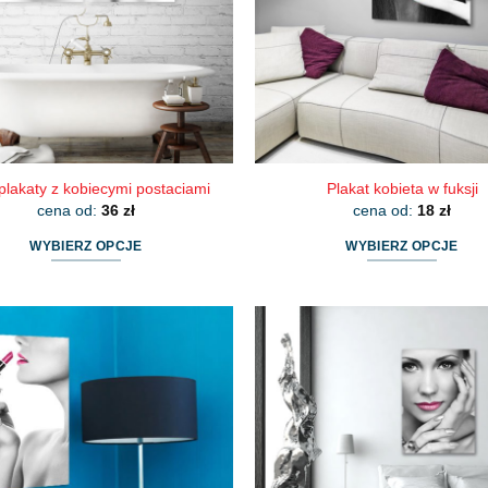
wybrać
wybrać
na
na
stronie
stronie
produktu
produktu
lakaty z kobiecymi postaciami
Plakat kobieta w fuksji
cena od:
36
zł
cena od:
18
zł
WYBIERZ OPCJE
WYBIERZ OPCJE
Ten
Ten
produkt
produkt
ma
ma
wiele
wiele
wariantów.
wariantów.
Opcje
Opcje
można
można
wybrać
wybrać
na
na