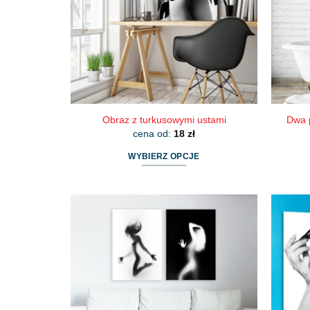
wybrać
na
stronie
produktu
Obraz z turkusowymi ustami
Dwa p
cena od:
18
zł
WYBIERZ OPCJE
Ten
produkt
ma
wiele
wariantów.
Opcje
można
wybrać
na