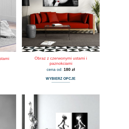
Obraz z czerwonymi ustami i
stami
paznokciami
cena od:
180
zł
WYBIERZ OPCJE
Ten
produkt
ma
wiele
wariantów.
Opcje
można