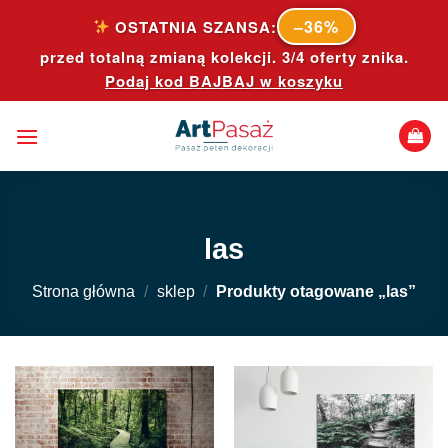
Skip
–36%
OSTATNIA SZANSA:
to
przed totalną zmianą kolekcji. 3/4 oferty znika.
content
Podaj kod
BAJBAJ
w koszyku
las
Strona główna
/
sklep
/
Produkty otagowane „las”