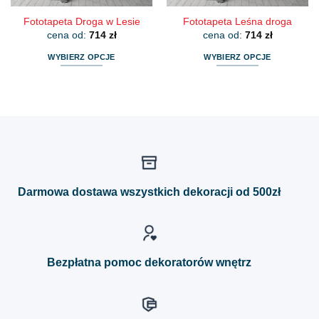
Fototapeta Droga w Lesie
Fototapeta Leśna droga
cena od:
714
zł
cena od:
714
zł
WYBIERZ OPCJE
WYBIERZ OPCJE
Ten
Ten
produkt
produkt
ma
ma
wiele
wiele
wariantów.
wariantów.
Opcje
Opcje
można
można
wybrać
wybrać
Darmowa dostawa wszystkich dekoracji od 500zł
na
na
stronie
stronie
produktu
produktu
Bezpłatna pomoc dekoratorów wnętrz