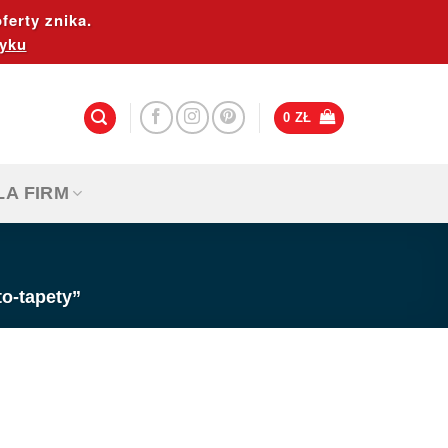
ferty znika.
yku
0
ZŁ
LA FIRM
o-tapety”