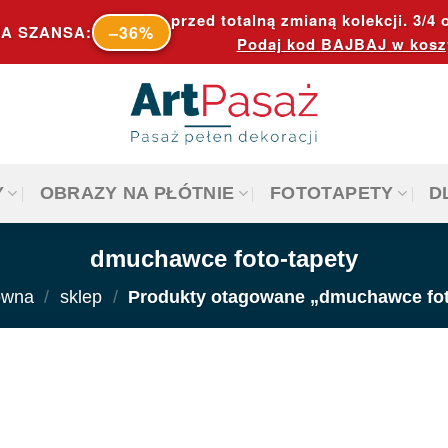
przed totalną zmianą kolekcji. 3/4 o
–36%
A SZANSA:
Podaj kod
BAJBAJ
w kosz
Y
OBRAZY NA PŁÓTNIE
FOTOTAPETY
D
dmuchawce foto-tapety
ówna
/
sklep
/
Produkty otagowane „dmuchawce fot