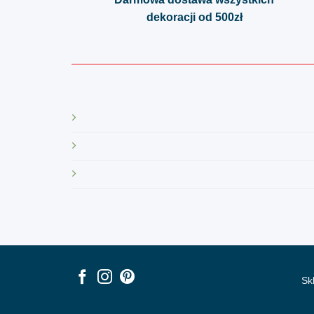
na
dekoracji od 500zł
stronie
produktu
Sk