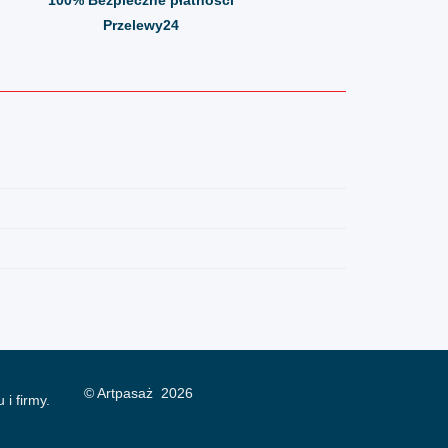
Przelewy24
© Artpasaż 2026
 i firmy.