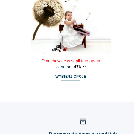
Dmuchawiec w sepii fototapeta
cena od:
476
zł
WYBIERZ OPCJE
Ten
produkt
ma
wiele
wariantów.
Opcje
można
wybrać
Darmowa dostawa wszystkich