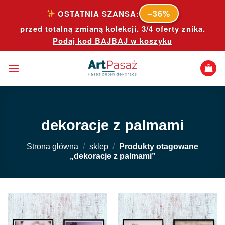
Skip
–36%
OSTATNIA SZANSA:
to
przed totalną zmianą kolekcji. 3/4 oferty znika.
content
Podaj kod
BAJBAJ
w koszyku
dekoracje z palmami
Strona główna
/
sklep
/
Produkty otagowane
„dekoracje z palmami”