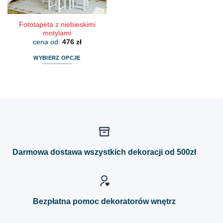
produktu
produktu
Fototapeta z niebieskimi
motylami
cena od:
476
zł
WYBIERZ OPCJE
Ten
produkt
ma
wiele
wariantów.
Opcje
można
wybrać
Darmowa dostawa wszystkich dekoracji od 500zł
na
stronie
produktu
Bezpłatna pomoc dekoratorów wnętrz