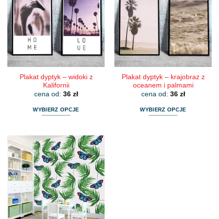
Plakat dyptyk – widoki z
Plakat dyptyk – krajobraz z
Kalifornii
oceanem i palmami
cena od:
36
zł
cena od:
36
zł
WYBIERZ OPCJE
WYBIERZ OPCJE
Ten
Ten
produkt
produkt
ma
ma
wiele
wiele
wariantów.
wariantów.
Opcje
Opcje
można
można
wybrać
wybrać
na
na
stronie
stronie