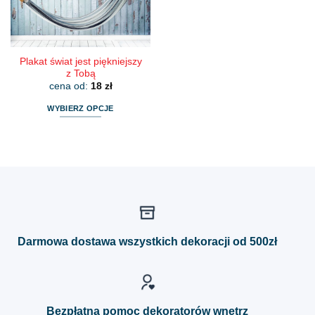
na
na
stronie
stronie
produktu
produktu
Plakat świat jest piękniejszy
z Tobą
cena od:
18
zł
WYBIERZ OPCJE
Ten
produkt
ma
wiele
wariantów.
Opcje
można
wybrać
Darmowa dostawa wszystkich dekoracji od 500zł
na
stronie
produktu
Bezpłatna pomoc dekoratorów wnętrz