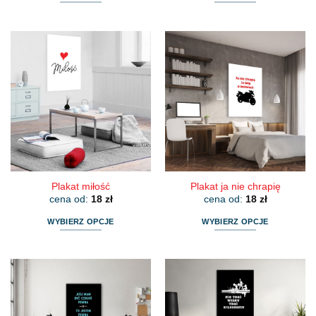
Ten
Ten
produkt
produkt
ma
ma
wiele
wiele
wariantów.
wariantów.
Opcje
Opcje
można
można
wybrać
wybrać
na
na
stronie
stronie
produktu
produktu
Plakat miłość
Plakat ja nie chrapię
cena od:
18
zł
cena od:
18
zł
WYBIERZ OPCJE
WYBIERZ OPCJE
Ten
Ten
produkt
produkt
ma
ma
wiele
wiele
wariantów.
wariantów.
Opcje
Opcje