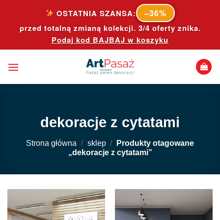
Skip
–36%
OSTATNIA SZANSA:
to
przed totalną zmianą kolekcji. 3/4 oferty znika.
content
Podaj kod
BAJBAJ
w koszyku
dekoracje z cytatami
Strona główna
/
sklep
/
Produkty otagowane
„dekoracje z cytatami”