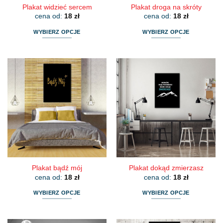
Plakat widzieć sercem
Plakat droga na skróty
cena od:
18
zł
cena od:
18
zł
WYBIERZ OPCJE
WYBIERZ OPCJE
Ten
Ten
produkt
produkt
ma
ma
wiele
wiele
wariantów.
wariantów.
Opcje
Opcje
można
można
wybrać
wybrać
na
na
stronie
stronie
produktu
produktu
Plakat bądź mój
Plakat dokąd zmierzasz
cena od:
18
zł
cena od:
18
zł
WYBIERZ OPCJE
WYBIERZ OPCJE
Ten
Ten
produkt
produkt