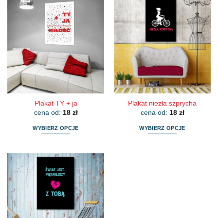
ma
ma
wiele
wiele
wariantów.
wariantów.
Opcje
Opcje
można
można
wybrać
wybrać
na
na
stronie
stronie
produktu
produktu
Plakat TY + ja
Plakat niezła szprycha
cena od:
18
zł
cena od:
18
zł
WYBIERZ OPCJE
WYBIERZ OPCJE
Ten
Ten
produkt
produkt
ma
ma
wiele
wiele
wariantów.
wariantów.
Opcje
Opcje
można
można
wybrać
wybrać