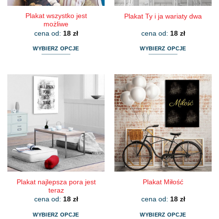
Plakat wszystko jest
Plakat Ty i ja wariaty dwa
możliwe
cena od:
18
zł
cena od:
18
zł
WYBIERZ OPCJE
WYBIERZ OPCJE
Ten
Ten
produkt
produkt
ma
ma
wiele
wiele
wariantów.
wariantów.
Opcje
Opcje
można
można
wybrać
wybrać
na
na
stronie
stronie
produktu
produktu
Plakat najlepsza pora jest
Plakat Miłość
teraz
cena od:
18
zł
cena od:
18
zł
WYBIERZ OPCJE
WYBIERZ OPCJE